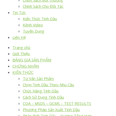
Chính Sách Bồi Thường
Chính Sách Cho Đối Tác
Tin Tức
Kiến Thức Tinh Dầu
Kênh Video
Tuyển Dụng
Liên Hệ
Trang chủ
Giới Thiệu
BẢNG GIÁ SẢN PHẨM
CHỨNG NHẬN
KIẾN THỨC
Tư Vấn Sản Phẩm
Chọn Tinh Dầu Theo Nhu Cầu
Chức Năng Tinh Dầu
Cách Sử Dụng Tinh Dầu
COA – MSDS – GCMS – TEST RESULTS
Phương Pháp Sản Xuất Tinh Dầu
Phân Biệt Tinh Dầu – Hương Tổng Hợp