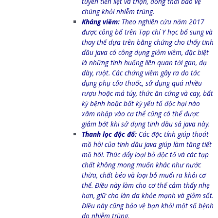
tuyến tiền liệt và thận, đồng thời bảo vệ
chúng khỏi nhiễm trùng.
Kháng viêm:
Theo nghiên cứu năm 2017
được công bố trên Tạp chí Y học bổ sung và
thay thế dựa trên bằng chứng cho thấy tinh
dầu java có công dụng giảm viêm, đặc biệt
là những tình huống liên quan tới gan, dạ
dày, ruột. Các chứng viêm gây ra do tác
dụng phụ của thuốc, sử dụng quá nhiều
rượu hoặc má túy, thức ăn cứng và cay, bất
kỳ bệnh hoặc bất kỳ yếu tố độc hại nào
xâm nhập vào cơ thể cũng có thể được
giảm bớt khi sử dụng tinh dầu sả java này.
Thanh lọc độc đố:
Các đặc tính giúp thoát
mồ hôi của tinh dầu java giúp làm tăng tiết
mồ hôi. Thúc đẩy loại bỏ độc tố và các tạp
chất không mong muốn khác như nước
thừa, chất béo và loại bỏ muối ra khỏi cơ
thể. Điều này làm cho cơ thể cảm thấy nhẹ
hơn, giữ cho làn da khỏe mạnh và giảm sốt.
Điều này cũng bảo vệ bạn khỏi một số bệnh
do nhiễm trùng.