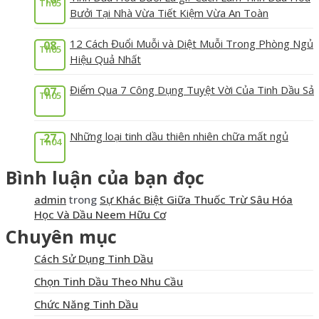
Th05
Bưởi Tại Nhà Vừa Tiết Kiệm Vừa An Toàn
12 Cách Đuổi Muỗi và Diệt Muỗi Trong Phòng Ngủ
08
Th05
Hiệu Quả Nhất
Điểm Qua 7 Công Dụng Tuyệt Vời Của Tinh Dầu Sả
07
Th05
Những loại tinh dầu thiên nhiên chữa mất ngủ
27
Th04
Bình luận của bạn đọc
admin
trong
Sự Khác Biệt Giữa Thuốc Trừ Sâu Hóa
Học Và Dầu Neem Hữu Cơ
Chuyên mục
Cách Sử Dụng Tinh Dầu
Chọn Tinh Dầu Theo Nhu Cầu
Chức Năng Tinh Dầu