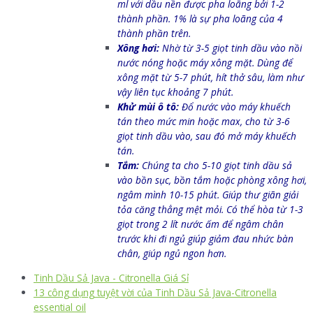
ml với dầu nền được pha loãng bởi 1-2
thành phần. 1% là sự pha loãng của 4
thành phần trên.
Xông hơi:
Nhờ từ 3-5 giọt tinh dầu vào nồi
nước nóng hoặc máy xông mặt. Dùng để
xông mặt từ 5-7 phút, hít thở sâu, làm như
vậy liên tục khoảng 7 phút.
Khử mùi ô tô:
Đổ nước vào máy khuếch
tán theo mức min hoặc max, cho từ 3-6
giọt tinh dầu vào, sau đó mở máy khuếch
tán.
Tắm:
Chúng ta cho 5-10 giọt tinh dầu sả
vào bồn sục, bồn tắm hoặc phòng xông hơi,
ngâm mình 10-15 phút. Giúp thư giãn giải
tỏa căng thẳng mệt mỏi. Có thể hòa từ 1-3
giọt trong 2 lít nước ấm để ngâm chân
trước khi đi ngủ giúp giảm đau nhức bàn
chân, giúp ngủ ngon hơn.
Tinh Dầu Sả Java - Citronella Giá Sỉ
13 công dụng tuyệt vời của Tinh Dầu Sả Java-Citronella
essential oil