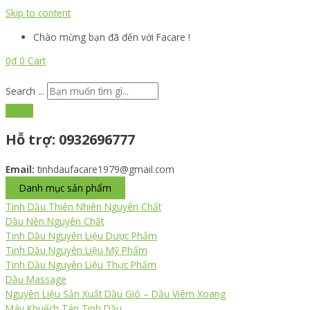
Skip to content
Chào mừng bạn đã đến với Facare !
0
₫
0
Cart
Search ...
Hỗ trợ:
0932696777
Email:
tinhdaufacare1979@gmail.com
Danh mục sản phẩm
Tinh Dầu Thiên Nhiên Nguyên Chất
Dầu Nền Nguyên Chất
Tinh Dầu Nguyên Liệu Dược Phẩm
Tinh Dầu Nguyên Liệu Mỹ Phẩm
Tinh Dầu Nguyên Liệu Thực Phẩm
Dầu Massage
Nguyên Liệu Sản Xuất Dầu Gió – Dầu Viêm Xoang
Máy Khuếch Tán Tinh Dầu