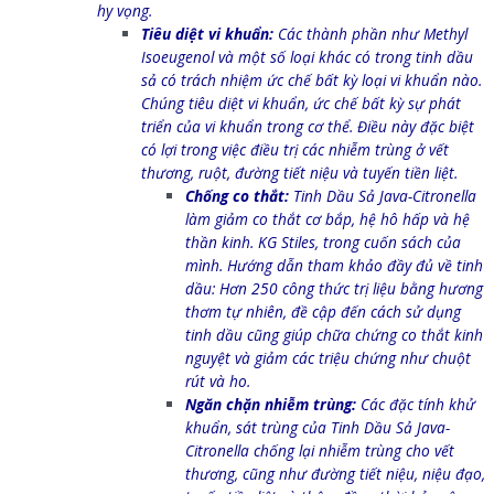
hy vọng.
Tiêu diệt vi khuẩn:
Các thành phần như Methyl
Isoeugenol và một số loại khác có trong tinh dầu
sả có trách nhiệm ức chế bất kỳ loại vi khuẩn nào.
Chúng tiêu diệt vi khuẩn, ức chế bất kỳ sự phát
triển của vi khuẩn trong cơ thể. Điều này đặc biệt
có lợi trong việc điều trị các nhiễm trùng ở vết
thương, ruột, đường tiết niệu và tuyến tiền liệt.
Chống co thắt:
Tinh Dầu
Sả Java-Citronella
làm giảm co thắt cơ bắp, hệ hô hấp và hệ
thần kinh. KG Stiles, trong cuốn sách của
mình. Hướng dẫn tham khảo đầy đủ về tinh
dầu: Hơn 250 công thức trị liệu bằng hương
thơm tự nhiên, đề cập đến cách sử dụng
tinh dầu cũng giúp chữa chứng co thắt kinh
nguyệt và giảm các triệu chứng như chuột
rút và ho.
Ngăn chặn nhiễm trùng:
Các đặc tính khử
khuẩn, sát trùng của Tinh Dầu
Sả Java-
Citronella chống lại nhiễm trùng cho vết
thương, cũng như đường tiết niệu, niệu đạo,