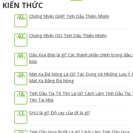
KIẾN THỨC
Chứng Nhận GMP Tinh Dầu Thiên Nhiên
02
Th04
Chứng Nhận ISO Tinh Dầu Thiên Nhiên
02
Th04
Dầu Xoa Bóp là gì? Các thành phần chính trong dầu
05
Th12
bóp
Mát Xa Đá Nóng Là Gì? Tác Dụng Và Những Lưu Ý 
20
Th11
Mát Xa Bằng Đá Nóng
Tinh Dầu Tía Tô Tím Là Gì? Cách Làm Tinh Dầu Tía 
18
Th05
Tím Tại Nhà
SHU là gì? Độ cay của ớt là gì?
17
Th05
Tinh Dầu Hoa Bưởi Là gì? Cách Làm Tinh Dầu Hoa
10