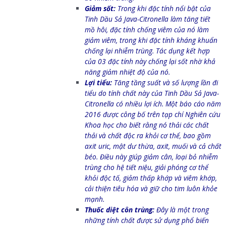
Giảm sốt:
Trong khi đặc tính nổi bật của
Tinh Dầu
Sả Java-Citronella làm tăng tiết
mồ hôi, đặc tính chống viêm của nó làm
giảm viêm, trong khi đặc tính kháng khuẩn
chống lại nhiễm trùng. Tác dụng kết hợp
của 03 đặc tính này chống lại sốt nhờ khả
năng giảm nhiệt độ của nó.
Lợi tiểu:
Tăng tầng suất và số lượng lần đi
tiểu do tính chất này của Tinh Dầu
Sả Java-
Citronella có nhiều lợi ích. Một báo cáo năm
2016 được công bố trên tạp chí Nghiên cứu
Khoa học cho biết rằng nó thải các chất
thải và chất độc ra khỏi cơ thể, bao gồm
axit uric, mật dư thừa, axit, muối và cả chất
béo. Điều này giúp giảm cân, loại bỏ nhiễm
trùng cho hệ tiết niệu, giải phóng cơ thể
khỏi độc tố, giảm thấp khớp và viêm khớp,
cải thiện tiêu hóa và giữ cho tim luôn khỏe
mạnh.
Thuốc diệt côn trùng:
Đây là một trong
những tính chất được sử dụng phổ biến