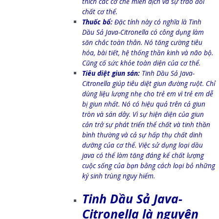
thích các cơ chế miễn dịch và sự trao đổi
chất cơ thể.
Thuốc bổ:
Đặc tính này có nghĩa là Tinh
Dầu
Sả Java-Citronella có công dụng làm
săn chắc toàn thân. Nó tăng cường tiêu
hóa, bài tiết, hệ thống thần kinh và não bộ.
Cũng cố sức khỏe toàn diện của cơ thể.
Tiêu diệt giun sán:
Tinh Dầu
Sả Java-
Citronella giúp tiêu diệt giun đường ruột. Chỉ
dùng liệu lượng nhẹ cho trẻ em vì trẻ em dễ
bị giun nhất. Nó có hiệu quả trên cả giun
tròn và sán dây. Vì sự hiện diện của giun
cản trở sự phát triển thể chất và tinh thần
bình thường và cả sự hấp thụ chất dinh
dưỡng của cơ thể. Việc sử dụng loại dầu
java có thể làm tăng đáng kể chất lượng
cuộc sống của bạn bằng cách loại bỏ những
ký sinh trùng nguy hiểm.
Tinh Dầu
Sả Java-
Citronella là nguyên