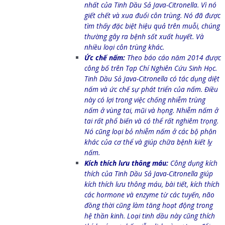
nhất của Tinh Dầu
Sả Java-Citronella. Vì nó
giết chết và xua đuổi côn trùng. Nó đã được
tìm thấy đặc biệt hiệu quả trên muỗi, chúng
thường gây ra bệnh sốt xuất huyết. Và
nhiều loại côn trùng khác.
Ức chế nấm:
Theo báo cáo năm 2014 được
công bố trên Tạp Chí Nghiên Cứu Sinh Học.
Tinh Dầu
Sả Java-Citronella có tác dụng diệt
nấm và ức chế sự phát triển của nấm. Điều
này có lợi trong việc chống nhiễm trùng
nấm ở vùng tai, mũi và họng. Nhiễm nấm ở
tai rất phổ biến và có thể rất nghiêm trọng.
Nó cũng loại bỏ nhiễm nấm ở các bộ phận
khác của cơ thể và giúp chữa bệnh kiết lỵ
nấm.
Kích thích lưu thông máu:
Công dụng kích
thích của Tinh Dầu
Sả Java-Citronella giúp
kích thích lưu thông máu, bài tiết, kích thích
các hormone và enzyme từ các tuyến, não
đồng thời cũng làm tăng hoạt động trong
hệ thần kinh. Loại tinh dầu này cũng thích