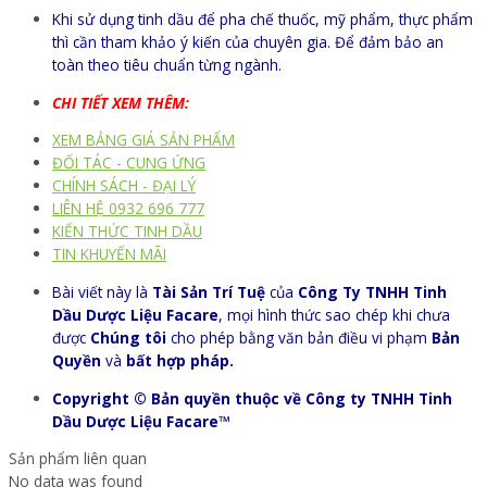
Khi sử dụng tinh dầu để pha chế thuốc, mỹ phẩm, thực phẩm
thì cần tham khảo ý kiến của chuyên gia. Để đảm bảo an
toàn theo tiêu chuẩn từng ngành.
CHI TIẾT XEM THÊM:
XEM BẢNG GIÁ SẢN PHẨM
ĐỐI TÁC - CUNG ỨNG
CHÍNH SÁCH - ĐẠI LÝ
LIÊN HỆ 0932 696 777
KIẾN THỨC TINH DẦU
TIN KHUYẾN MÃI
Bài viết này là
Tài Sản Trí Tuệ
của
Công Ty TNHH Tinh
Dầu Dược Liệu Facare
, mọi hình thức sao chép khi chưa
được
Chúng tôi
cho phép bằng văn bản điều vi phạm
Bản
Quyền
và
bất hợp pháp.
Copyright © Bản quyền thuộc về Công ty TNHH Tinh
Dầu Dược Liệu Facare™
Sản phẩm liên quan
No data was found