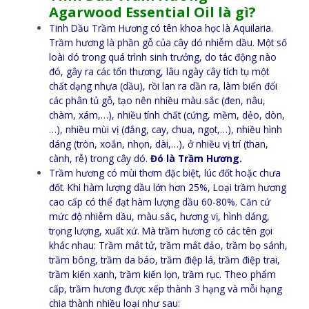
Agarwood Essential Oil là gì?
Tinh Dầu Trầm Hương có tên khoa học là Aquilaria.
Trầm hương là phần gỗ của cây dó nhiễm dầu. Một số
loài dó trong quá trình sinh trưởng, do tác động nào
đó, gây ra các tổn thương, lâu ngày cây tích tụ một
chất dạng nhựa (dầu), rồi lan ra dần ra, làm biến đổi
các phân tủ gỗ, tạo nên nhiều màu sắc (đen, nâu,
chàm, xám,…), nhiều tính chất (cứng, mềm, dẻo, dòn,
…), nhiều mùi vị (đắng, cay, chua, ngọt,…), nhiều hình
dáng (tròn, xoắn, nhọn, dài,…), ở nhiều vị trí (than,
cành, rễ) trong cây dó.
Đó là Trầm Hương.
Trầm hương có mùi thơm đặc biệt, lúc đốt hoặc chưa
đốt. Khi hàm lượng dầu lớn hơn 25%, Loại trầm hương
cao cấp có thể đạt hàm lượng dầu 60-80%. Căn cứ
mức độ nhiễm dầu, màu sắc, hương vị, hình dáng,
trọng lượng, xuất xứ. Mà trầm hương có các tên gọi
khác nhau: Trầm mắt tử, trầm mắt đảo, trầm bọ sánh,
trầm bông, trầm da báo, trầm điệp lá, trầm điệp trai,
trầm kiến xanh, trầm kiến lọn, trầm rục. Theo phẩm
cấp, trầm hương được xếp thành 3 hạng và mỗi hạng
chia thành nhiều loại như sau: