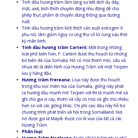
Tinh dầu hương trầm làm tăng sự tiết dịch dạ dày,
mật, axit, kích thích chuyển động nhu động để cho
phép thực phẩm di chuyển đúng thông qua đường
ruột.
Tinh dầu hương trầm kích thích sản xuất estrogen ở
phụ nữ, làm giảm nguy cơ ung thư cổ tử cung sau thời
kỳ mãn kinh.
Tinh dầu hương trầm Carterii:
Một trong những
loài phổ biến hơn, F. Carterii được thu hoạch từ những
bờ biển đá của Somalia. Nó có mùi thơm mịn, sâu và
nhựa đó là điển hình của Hương Trầm với một Tecpen
lưu ý hàng đầu.
Hương trầm Frereana:
Loại này được thu hoạch
trong khu vực miền núi của Somalia, giống này phát
ra hương dầu mạnh mẽ Tecpen với thì là mạnh mẽ và
ghi chú gia vị cay, thơm và cây có múi và ghi chú nhiều
hơn so với các giống khác. Chi phí cao dầu này hỗ trợ
chương trình phát triển xã hội trong Somaliland. Nơi
nó được gọi là Maydi. Được coi là vua của tất cả các
Hương Trầm.
Phân loại:
Hương Trầm Neglecta:
Nước cất từ hiếm nhựa nhũ