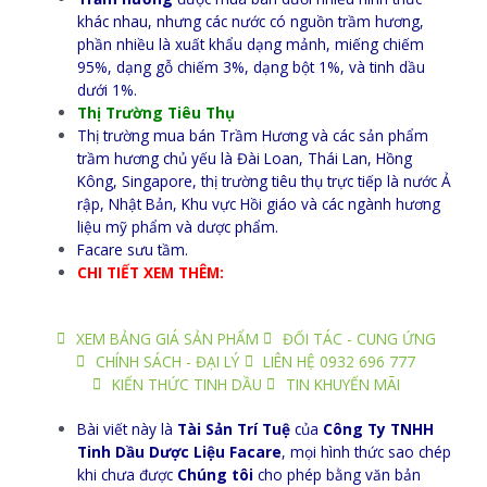
khác nhau, nhưng các nước có nguồn trầm hương,
phần nhiều là xuất khẩu dạng mảnh, miếng chiếm
95%, dạng gỗ chiếm 3%, dạng bột 1%, và tinh dầu
dưới 1%.
Thị Trường Tiêu Thụ
Thị trường mua bán Trầm Hương và các sản phẩm
trầm hương chủ yếu là Đài Loan, Thái Lan, Hồng
Kông, Singapore, thị trường tiêu thụ trực tiếp là nước Ả
rập, Nhật Bản, Khu vực Hồi giáo và các ngành hương
liệu mỹ phẩm và dược phẩm.
Facare sưu tầm.
CHI TIẾT XEM THÊM:
XEM BẢNG GIÁ SẢN PHẨM
ĐỐI TÁC - CUNG ỨNG
CHÍNH SÁCH - ĐẠI LÝ
LIÊN HỆ 0932 696 777
KIẾN THỨC TINH DẦU
TIN KHUYẾN MÃI
Bài viết này là
Tài Sản Trí Tuệ
của
Công Ty TNHH
Tinh Dầu Dược Liệu Facare
, mọi hình thức sao chép
khi chưa được
Chúng tôi
cho phép bằng văn bản