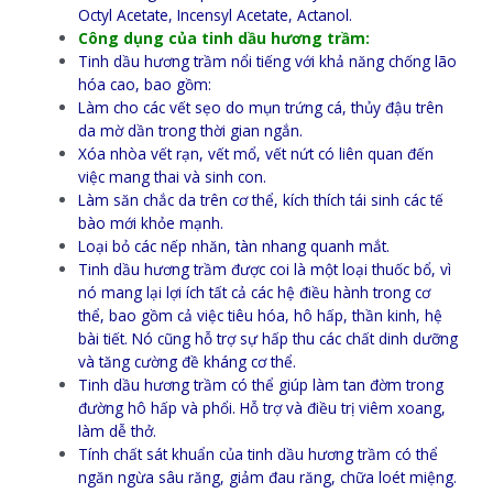
Octyl Acetate, Incensyl Acetate, Actanol.
Công dụng của tinh dầu hương trầm:
Tinh dầu hương trầm nổi tiếng với khả năng chống lão
hóa cao, bao gồm:
Làm cho các vết sẹo do mụn trứng cá, thủy đậu trên
da mờ dần trong thời gian ngắn.
Xóa nhòa vết rạn, vết mổ, vết nứt có liên quan đến
việc mang thai và sinh con.
Làm săn chắc da trên cơ thể, kích thích tái sinh các tế
bào mới khỏe mạnh.
Loại bỏ các nếp nhăn, tàn nhang quanh mắt.
Tinh dầu hương trầm được coi là một loại thuốc bổ, vì
nó mang lại lợi ích tất cả các hệ điều hành trong cơ
thể, bao gồm cả việc tiêu hóa, hô hấp, thần kinh, hệ
bài tiết. Nó cũng hỗ trợ sự hấp thu các chất dinh dưỡng
và tăng cường đề kháng cơ thể.
Tinh dầu hương trầm có thể giúp làm tan đờm trong
đường hô hấp và phổi. Hỗ trợ và điều trị viêm xoang,
làm dễ thở.
Tính chất sát khuẩn của tinh dầu hương trầm có thể
ngăn ngừa sâu răng, giảm đau răng, chữa loét miệng.