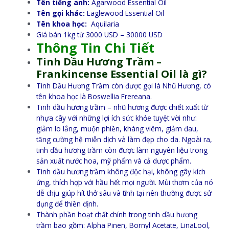
Tên tiếng anh:
Agarwood Essential Oil
Tên gọi khác:
Eaglewood Essential Oil
Tên khoa học:
Aquilaria
Giá bán 1kg từ 3000 USD – 30000 USD
Thông Tin Chi Tiết
Tinh Dầu Hương Trầm –
Frankincense Essential Oil là gì?
Tinh Dầu Hương Trầm còn được gọi là Nhũ Hương, có
tên khoa học là Boswellia Frereana.
Tinh dầu hương trầm – nhũ hương được chiết xuất từ
nhựa cây với những lợi ích sức khỏe tuyệt vời như:
giảm lo lắng, muộn phiền, kháng viêm, giảm đau,
tăng cường hệ miễn dịch và làm đẹp cho da. Ngoài ra,
tinh dầu hương trầm còn được làm nguyên liệu trong
sản xuất nước hoa, mỹ phẩm và cả dược phẩm.
Tinh dầu hương trầm không độc hại, không gây kích
ứng, thích hợp với hầu hết mọi người. Mùi thơm của nó
dễ chịu giúp hít thở sâu và tĩnh tại nên thường được sử
dụng để thiền định.
Thành phần hoạt chất chính trong tinh dầu hương
trầm bao gồm: Alpha Pinen, Bornyl Acetate, LinaLool,