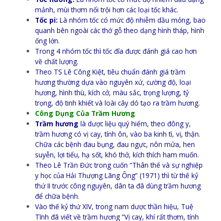
mảnh, mùi thơm nổi trội hơn các loại tốc khác.
Tốc pi:
Là nhóm tốc có mức độ nhiễm dầu mỏng, bao
quanh bên ngoài các thớ gỗ theo dạng hình tháp, hình
ống lớn.
Trong 4 nhóm tốc thì tốc đỉa được đánh giá cao hơn
về chất lượng.
Theo TS Lê Công Kiệt, tiêu chuẩn đánh giá trầm
hương thường dựa vào nguyên xứ, cường độ, loại
hương, hình thù, kích cở, màu sắc, trọng lượng, tỷ
trọng, độ tinh khiết và loài cây dó tạo ra trầm hương.
Công Dụng Của Trầm Hương
Trầm hương
là dược liệu quý hiếm, theo đông y,
trầm hương có vị cay, tính ôn, vào ba kinh tì, vị, thận.
Chữa các bệnh đau bụng, đau ngực, nôn mửa, hen
suyễn, lợi tiểu, hạ sốt, khó thở, kích thích ham muốn.
Theo Lê Trần Đức trong cuốn “Thân thế và sự nghiệp
y học của Hải Thượng Lãng Ông” (1971) thì từ thế kỷ
thứ II trước công nguyên, dân ta đã dùng trầm hương
để chữa bệnh.
Vào thế kỷ thứ XIV, trong nam dược thần hiệu, Tuệ
Tĩnh đã viết về trầm hương “Vị cay, khí rất thơm, tính