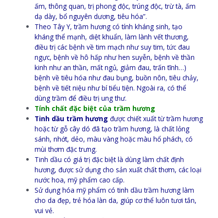
ấm, thông quan, trị phong độc, trúng độc, trừ tà, ấm
dạ dày, bổ nguyên dương, tiêu hóa”.
Theo Tây Y, trầm hương có tính kháng sinh, tạo
kháng thể mạnh, diệt khuẩn, làm lành vết thương,
điều trị các bệnh về tim mạch như suy tim, tức đau
ngực, bệnh về hô hấp như hen suyễn, bệnh về thần
kinh như an thần, mất ngủ, giảm đau, trấn tĩnh…)
bệnh về tiêu hóa như đau bụng, buồn nôn, tiêu chảy,
bệnh về tiết niệu như bí tiểu tiện. Ngoài ra, có thể
dùng trầm để điều trị ung thư.
Tính chất đặc biệt của trầm hương
Tinh dầu trầm hương
được chiết xuất từ trầm hương
hoặc từ gỗ cây dó đã tạo trầm hương, là chất lỏng
sánh, nhớt, dẻo, màu vàng hoặc màu hổ phách, có
mùi thơm đặc trưng.
Tinh dầu có giá trị đặc biệt là dùng làm chất định
hương, được sử dụng cho sản xuất chất thơm, các loại
nước hoa, mỹ phẩm cao cấp.
Sử dụng hóa mỹ phẩm có tinh dầu trầm hương làm
cho da đẹp, trẻ hóa làn da, giúp cơ thể luôn tươi tắn,
vui vẻ.