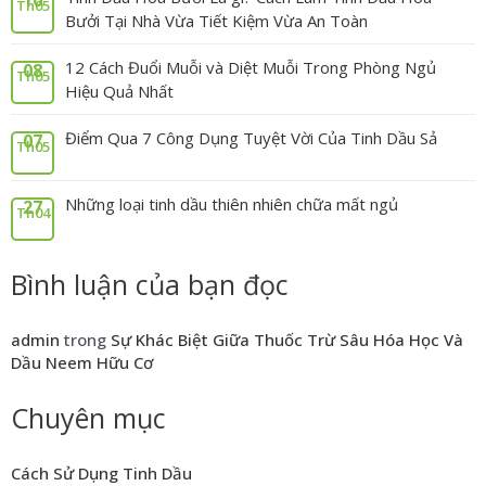
Th05
Bưởi Tại Nhà Vừa Tiết Kiệm Vừa An Toàn
12 Cách Đuổi Muỗi và Diệt Muỗi Trong Phòng Ngủ
08
Th05
Hiệu Quả Nhất
Điểm Qua 7 Công Dụng Tuyệt Vời Của Tinh Dầu Sả
07
Th05
Những loại tinh dầu thiên nhiên chữa mất ngủ
27
Th04
Bình luận của bạn đọc
admin
trong
Sự Khác Biệt Giữa Thuốc Trừ Sâu Hóa Học Và
Dầu Neem Hữu Cơ
Chuyên mục
Cách Sử Dụng Tinh Dầu