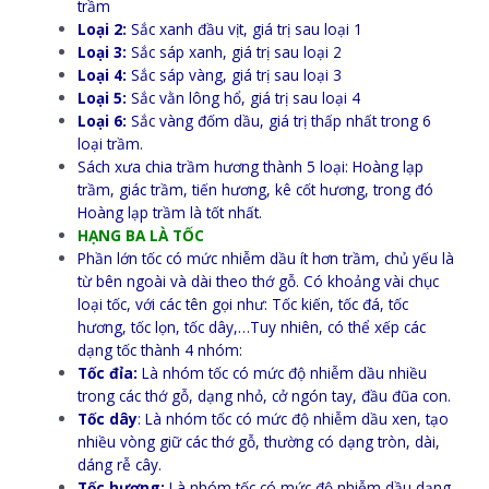
trầm
Loại 2:
Sắc xanh đầu vịt, giá trị sau loại 1
Loại 3:
Sắc sáp xanh, giá trị sau loại 2
Loại 4:
Sắc sáp vàng, giá trị sau loại 3
Loại 5:
Sắc vằn lông hổ, giá trị sau loại 4
Loại 6:
Sắc vàng đốm dầu, giá trị thấp nhất trong 6
loại trầm.
Sách xưa chia trầm hương thành 5 loại: Hoàng lạp
trầm, giác trầm, tiến hương, kê cốt hương, trong đó
Hoàng lạp trầm là tốt nhất.
HẠNG BA LÀ TỐC
Phần lớn tốc có mức nhiễm dầu ít hơn trầm, chủ yếu là
từ bên ngoài và dài theo thớ gỗ. Có khoảng vài chục
loại tốc, với các tên gọi như: Tốc kiến, tốc đá, tốc
hương, tốc lọn, tốc dây,…Tuy nhiên, có thể xếp các
dạng tốc thành 4 nhóm:
Tốc đỉa:
Là nhóm tốc có mức độ nhiễm dầu nhiều
trong các thớ gỗ, dạng nhỏ, cở ngón tay, đầu đũa con.
Tốc dây
: Là nhóm tốc có mức độ nhiễm dầu xen, tạo
nhiều vòng giữ các thớ gỗ, thường có dạng tròn, dài,
dáng rễ cây.
Tốc hương:
Là nhóm tốc có mức độ nhiễm dầu dạng