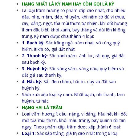
HẠNG NHẤT LÀ KỲ NAM HAY CÒN GỌI LÀ KỲ
Là loại trầm hương có phẩm cấp cao nhất, cho nhiều
dầu, nhẹ, mềm, dẻo, nhuyễn, khi nếm có đủ vị chua,
cay, đắng, ngọt, tỏa mùi thơm tự nhiên, khi đốt hương
thơm đặc biệt, khói xanh, bay thẳng và dài lên không
trung. Kỳ nam được chia thành 4 loại:
1. Bạch kỳ:
Sắc trắng ngà, xám nhạt, vô cùng quý
hiếm, ít khi có, giá đắt nhất.
2. Thanh kỳ:
Sắc xanh xám, ánh lục, rất quý, giá đắt
sau bạch kỳ.
3. Huỳnh kỳ:
Sắc vàng sẩm, vàng nâu, quý hiếm và
đắt giá sau thanh kỳ.
4. Hắc kỳ:
Sắc đen chàm, hắc ín, quý và đắt sau
huỳnh kỳ.
Sách xưa xếp loại kỳ nam: Nhất bạch, nhì thanh, tam
huỳnh, tứ hắc.
HẠNG HAI LÀ TRẦM
Loại trầm hương ít dầu, nặng, vị đắng, hầu hết khi đốt
mới tỏa mùi thơm, khói màu trắng, bay quanh rồi tan
ngay. Theo phẩm cấp, trầm được xếp thành 6 loại:
Loại 1:
Sắc sáp trắng, giá trị cao nhất trong 6 loại