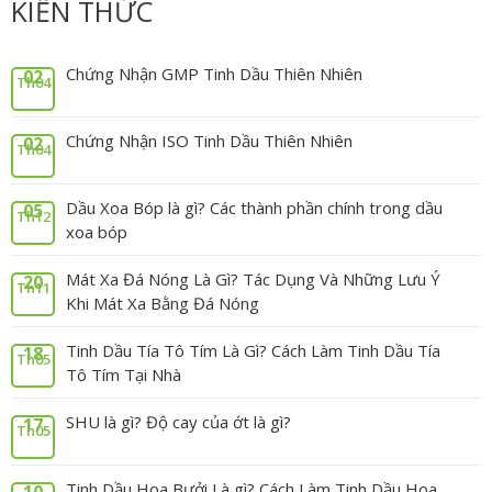
KIẾN THỨC
Chứng Nhận GMP Tinh Dầu Thiên Nhiên
02
Th04
Chứng Nhận ISO Tinh Dầu Thiên Nhiên
02
Th04
Dầu Xoa Bóp là gì? Các thành phần chính trong dầu
05
Th12
xoa bóp
Mát Xa Đá Nóng Là Gì? Tác Dụng Và Những Lưu Ý
20
Th11
Khi Mát Xa Bằng Đá Nóng
Tinh Dầu Tía Tô Tím Là Gì? Cách Làm Tinh Dầu Tía
18
Th05
Tô Tím Tại Nhà
SHU là gì? Độ cay của ớt là gì?
17
Th05
Tinh Dầu Hoa Bưởi Là gì? Cách Làm Tinh Dầu Hoa
10