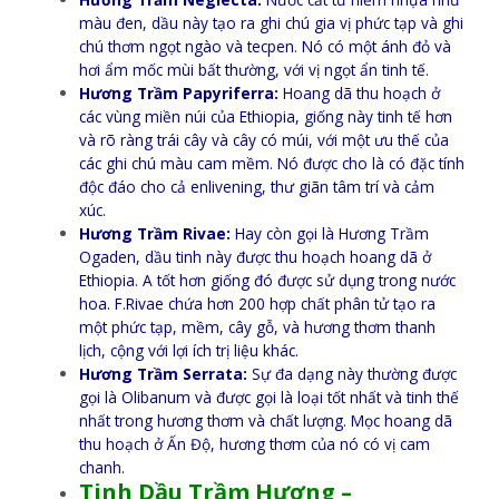
màu đen, dầu này tạo ra ghi chú gia vị phức tạp và ghi
chú thơm ngọt ngào và tecpen. Nó có một ánh đỏ và
hơi ẩm mốc mùi bất thường, với vị ngọt ẩn tinh tế.
Hương Trầm Papyriferra:
Hoang dã thu hoạch ở
các vùng miền núi của Ethiopia, giống này tinh tế hơn
và rõ ràng trái cây và cây có múi, với một ưu thế của
các ghi chú màu cam mềm. Nó được cho là có đặc tính
độc đáo cho cả enlivening, thư giãn tâm trí và cảm
xúc.
Hương Trầm Rivae:
Hay còn gọi là Hương Trầm
Ogaden, dầu tinh này được thu hoạch hoang dã ở
Ethiopia. A tốt hơn giống đó được sử dụng trong nước
hoa. F.Rivae chứa hơn 200 hợp chất phân tử tạo ra
một phức tạp, mềm, cây gỗ, và hương thơm thanh
lịch, cộng với lợi ích trị liệu khác.
Hương Trầm Serrata:
Sự đa dạng này thường được
gọi là Olibanum và được gọi là loại tốt nhất và tinh thế
nhất trong hương thơm và chất lượng. Mọc hoang dã
thu hoạch ở Ấn Độ, hương thơm của nó có vị cam
chanh.
Tinh Dầu Trầm Hương –