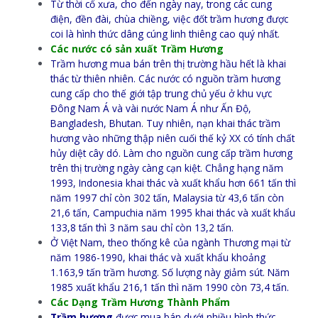
Từ thời cổ xưa, cho đến ngày nay, trong các cung
điện, đền đài, chùa chiềng, việc đốt trầm hương được
coi là hình thức dâng cúng linh thiêng cao quý nhất.
Các nước có sản xuất Trầm Hương
Trầm hương mua bán trên thị trường hầu hết là khai
thác từ thiên nhiên. Các nước có nguồn trầm hương
cung cấp cho thế giới tập trung chủ yếu ở khu vực
Đông Nam Á và vài nước Nam Á như Ấn Độ,
Bangladesh, Bhutan. Tuy nhiên, nạn khai thác trầm
hương vào những thập niên cuối thế kỷ XX có tính chất
hủy diệt cây dó. Làm cho nguồn cung cấp trầm hương
trên thị trường ngày càng cạn kiệt. Chẳng hạng năm
1993, Indonesia khai thác và xuất khẩu hơn 661 tấn thì
năm 1997 chỉ còn 302 tấn, Malaysia từ 43,6 tấn còn
21,6 tấn, Campuchia năm 1995 khai thác và xuất khẩu
133,8 tấn thì 3 năm sau chỉ còn 13,2 tấn.
Ở Việt Nam, theo thống kê của ngành Thương mại từ
năm 1986-1990, khai thác và xuất khẩu khoảng
1.163,9 tấn trầm hương. Số lượng này giảm sút. Năm
1985 xuất khẩu 216,1 tấn thì năm 1990 còn 73,4 tấn.
Các Dạng Trầm Hương Thành Phẩm
Trầm hương
được mua bán dưới nhiều hình thức