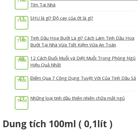
Th05
Tím Tại Nhà
SHU là gì? Độ cay của ớt là gì?
17
Th05
Tinh Dầu Hoa Bưởi Là gì? Cách Làm Tinh Dầu Hoa
10
Th05
Bưởi Tại Nhà Vừa Tiết Kiệm Vừa An Toàn
12 Cách Đuổi Muỗi và Diệt Muỗi Trong Phòng Ngủ
08
Th05
Hiệu Quả Nhất
Điểm Qua 7 Công Dụng Tuyệt Vời Của Tinh Dầu Sả
07
Th05
Những loại tinh dầu thiên nhiên chữa mất ngủ
27
Th04
Dung tích 100ml ( 0,1lít )