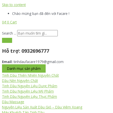
Skip to content
Chào mừng bạn đã đến với Facare !
0
₫
0
Cart
Search ...
Hỗ trợ:
0932696777
Email:
tinhdaufacare1979@gmail.com
Danh mục sản phẩm
Tinh Dầu Thiên Nhiên Nguyên Chất
Dầu Nền Nguyên Chất
Tinh Dầu Nguyên Liệu Dược Phẩm
Tinh Dầu Nguyên Liệu Mỹ Phẩm
Tinh Dầu Nguyên Liệu Thực Phẩm
Dầu Massage
Nguyên Liệu Sản Xuất Dầu Gió – Dầu Viêm Xoang
Máy Khuếch Tán Tinh Dầu