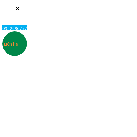
0932696777
Liên hệ