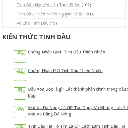
Tinh Dầu Nguyên Liệu Thực Phẩm
(102)
Tinh Dầu Thiên Nhiên Nguyên Chất
(101)
Vỏ Chai Tinh Dầu
(19)
KIẾN THỨC TINH DẦU
Chứng Nhận GMP Tinh Dầu Thiên Nhiên
02
Th04
Chứng Nhận ISO Tinh Dầu Thiên Nhiên
02
Th04
Dầu Xoa Bóp là gì? Các thành phần chính trong dầu
05
Th12
bóp
Mát Xa Đá Nóng Là Gì? Tác Dụng Và Những Lưu Ý 
20
Th11
Mát Xa Bằng Đá Nóng
Tinh Dầu Tía Tô Tím Là Gì? Cách Làm Tinh Dầu Tía 
18