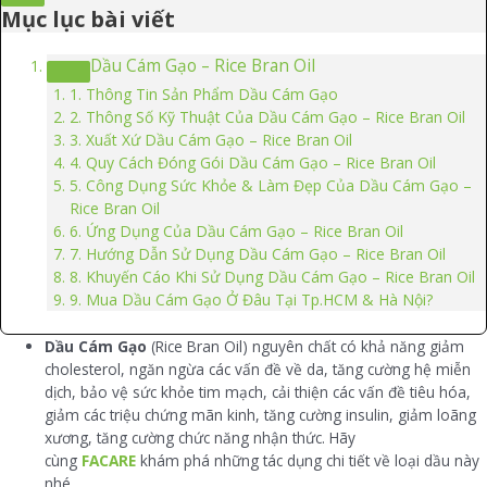
Mục lục bài viết
Dầu Cám Gạo – Rice Bran Oil
1. Thông Tin Sản Phẩm Dầu Cám Gạo
2. Thông Số Kỹ Thuật Của Dầu Cám Gạo – Rice Bran Oil
3. Xuất Xứ Dầu Cám Gạo – Rice Bran Oil
4. Quy Cách Đóng Gói Dầu Cám Gạo – Rice Bran Oil
5. Công Dụng Sức Khỏe & Làm Đẹp Của Dầu Cám Gạo –
Rice Bran Oil
6. Ứng Dụng Của Dầu Cám Gạo – Rice Bran Oil
7. Hướng Dẫn Sử Dụng Dầu Cám Gạo – Rice Bran Oil
8. Khuyến Cáo Khi Sử Dụng Dầu Cám Gạo – Rice Bran Oil
9. Mua Dầu Cám Gạo Ở Đâu Tại Tp.HCM & Hà Nội?
Dầu Cám Gạo
(Rice Bran Oil) nguyên chất có khả năng giảm
cholesterol, ngăn ngừa các vấn đề về da, tăng cường hệ miễn
dịch, bảo vệ sức khỏe tim mạch, cải thiện các vấn đề tiêu hóa,
giảm các triệu chứng mãn kinh, tăng cường insulin, giảm loãng
xương, tăng cường chức năng nhận thức. Hãy
cùng
FACARE
khám phá những tác dụng chi tiết về loại dầu này
nhé.