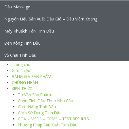
Dầu Massage
Nguyên Liệu Sản Xuất Dầu Gió – Dầu Viêm Xoang
Máy Khuếch Tán Tinh Dầu
Đèn Xông Tinh Dầu
Vỏ Chai Tinh Dầu
Trang chủ
Giới Thiệu
BẢNG GIÁ SẢN PHẨM
CHỨNG NHẬN
KIẾN THỨC
Tư Vấn Sản Phẩm
Chọn Tinh Dầu Theo Nhu Cầu
Chức Năng Tinh Dầu
Cách Sử Dụng Tinh Dầu
COA – MSDS – GCMS – TEST RESULTS
Phương Pháp Sản Xuất Tinh Dầu