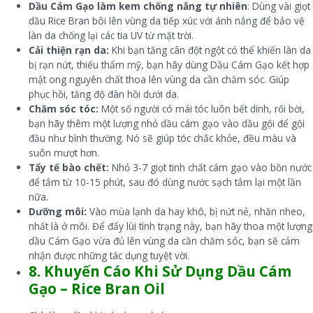
Dầu Cám Gạo làm kem chống nắng tự nhiên
: Dùng vài giọt
dầu Rice Bran bôi lên vùng da tiếp xúc với ánh nắng để bảo vệ
làn da chống lại các tia UV từ mặt trời.
Cải
thiện
rạn da:
Khi bạn tăng cân đột ngột có thể khiến làn da
bị rạn nứt, thiếu thẩm mỹ, bạn hãy dùng Dầu Cám Gạo kết hợp
mật ong nguyên chất thoa lên vùng da cần chăm sóc. Giúp
phục hồi, tăng độ đàn hồi dưới da.
Chăm sóc tóc:
Một số người có mái tóc luôn bết dính, rối bời,
bạn hãy thêm một lượng nhỏ dầu cám gạo vào dầu gội để gội
đầu như bình thường. Nó sẽ giúp tóc chắc khỏe, đều màu và
suôn mượt hơn.
Tẩy tế bào chết:
Nhỏ 3-7 giọt tinh chất cám gạo vào bồn nước
để tắm từ 10-15 phút, sau đó dùng nước sạch tắm lại một lần
nữa.
Dưỡng môi:
Vào mùa lạnh da hay khô, bị nứt nẻ, nhăn nheo,
nhất là ở môi. Để đẩy lùi tình trạng này, bạn hãy thoa một lượng
dầu Cám Gạo vừa đủ lên vùng da cần chăm sóc, bạn sẽ cảm
nhận được những tác dụng tuyệt vời.
8.
Khuyến Cáo Khi Sử Dụng
Dầu
Cám
Gạo –
Rice Bran Oil