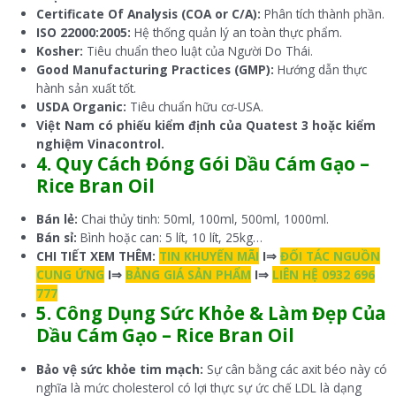
Certificate Of Analysis (COA or C/A):
Phân tích thành phần.
ISO 22000:2005:
Hệ thống quản lý an toàn thực phẩm.
Kosher:
Tiêu chuẩn theo luật của Người Do Thái.
Good Manufacturing Practices (GMP):
Hướng dẫn thực
hành sản xuất tốt.
USDA Organic:
Tiêu chuẩn hữu cơ-USA.
Việt Nam có phiếu kiểm định của Quatest 3 hoặc kiểm
nghiệm Vinacontrol.
4. Quy Cách Đóng Gói Dầu Cám Gạo –
Rice Bran Oil
Bán lẻ:
Chai thủy tinh: 50ml, 100ml, 500ml, 1000ml.
Bán sỉ:
Bình hoặc can: 5 lít, 10 lít, 25kg…
CHI TIẾT XEM THÊM:
TIN KHUYẾN MÃI
I⇒
ĐỐI TÁC NGUỒN
CUNG ỨNG
I⇒
BẢNG GIÁ SẢN PHẨM
I⇒
LIÊN HỆ 0932 696
777
5. Công Dụng Sức Khỏe & Làm Đẹp Của
Dầu Cám Gạo – Rice Bran Oil
Bảo vệ sức khỏe tim mạch:
Sự cân bằng các axit béo này có
nghĩa là mức cholesterol có lợi thực sự ức chế LDL là dạng