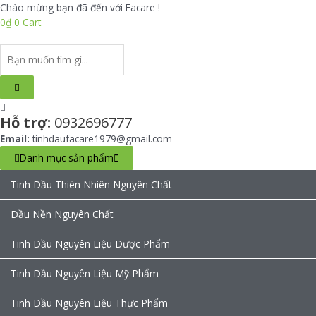
Skip
Chào mừng bạn đã đến với Facare !
to
0
₫
0
Cart
content
Search
...
Hỗ trợ:
0932696777
Email:
tinhdaufacare1979@gmail.com
Danh mục sản phẩm
Tinh Dầu Thiên Nhiên Nguyên Chất
Dầu Nền Nguyên Chất
Tinh Dầu Nguyên Liệu Dược Phẩm
Tinh Dầu Nguyên Liệu Mỹ Phẩm
Tinh Dầu Nguyên Liệu Thực Phẩm