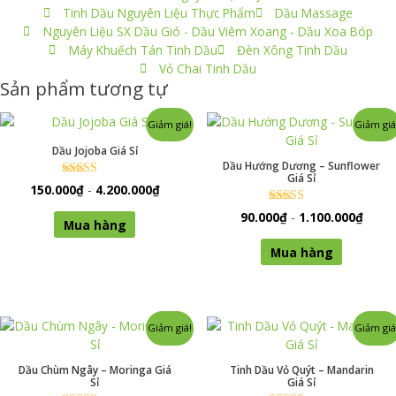
Tinh Dầu Nguyên Liệu Thực Phẩm
Dầu Massage
Nguyên Liệu SX Dầu Gió - Dầu Viêm Xoang - Dầu Xoa Bóp
Máy Khuếch Tán Tinh Dầu
Đèn Xông Tinh Dầu
Vỏ Chai Tinh Dầu
Sản phẩm tương tự
Giảm giá!
Giảm giá
Dầu Jojoba Giá Sỉ
Dầu Hướng Dương – Sunflower
Giá Sỉ
Được xếp
150.000
₫
-
4.200.000
₫
hạng
0
Sản
Được xếp
90.000
₫
-
1.100.000
₫
5 sao
Mua hàng
hạng
phẩm
0
Sản
5 sao
này
Mua hàng
phẩm
có
này
nhiều
có
biến
nhiều
thể.
Giảm giá!
Giảm giá
biến
Các
thể.
tùy
Dầu Chùm Ngây – Moringa Giá
Tinh Dầu Vỏ Quýt – Mandarin
Các
chọn
Sỉ
Giá Sỉ
tùy