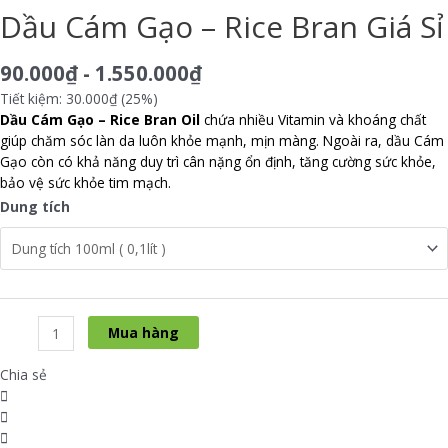
Dầu Cám Gạo – Rice Bran Giá Sỉ
90.000
₫
-
1.550.000
₫
Tiết kiệm: 30.000₫ (25%)
Dầu Cám Gạo – Rice Bran Oil
chứa nhiều Vitamin và khoáng chất
giúp chăm sóc làn da luôn khỏe mạnh, mịn màng. Ngoài ra, dầu Cám
Gạo còn có khả năng duy trì cân nặng ổn định, tăng cường sức khỏe,
bảo vệ sức khỏe tim mạch.
Dung tích
Dầu
Mua hàng
Cám
Gạo
Chia sẻ
-
Rice
Bran