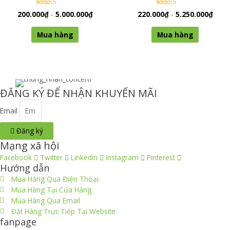
có
chọn
thể
Được xếp
Được xếp
200.000
₫
-
5.000.000
₫
220.000
₫
-
5.250.000
₫
có
hạng
hạng
được
0
0
Sản
Sản
thể
5 sao
5 sao
chọn
Mua hàng
Mua hàng
phẩm
phẩm
được
trên
này
này
chọn
trang
có
có
trên
sản
nhiều
nhiều
trang
phẩm
biến
biến
sản
ĐĂNG KÝ ĐỂ NHẬN KHUYẾN MÃI
thể.
thể.
phẩm
Các
Các
Email
tùy
tùy
chọn
chọn
Đăng ký
có
có
Mạng xã hội
thể
thể
Facebook
Twitter
Linkedin
Instagram
Pinterest
được
được
Hướng dẫn
chọn
chọn
Mua Hàng Qua Điện Thoại
trên
trên
Mua Hàng Tại Cửa Hàng
trang
trang
Mua Hàng Qua Email
sản
sản
Đặt Hàng Trực Tiếp Tại Website
phẩm
phẩm
fanpage