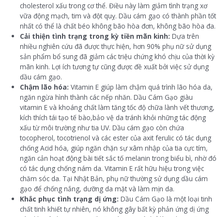
cholesterol xấu trong cơ thể. Điều này làm giảm tình trạng xơ
vữa động mạch, tim và đột quỵ. Dầu cám gạo có thành phần tốt
nhất có thể là chất béo không bão hòa đơn, không bão hòa đa.
Cải thiện tình trạng trong kỳ tiền mãn kinh:
Dựa trên
nhiều nghiên cứu đã được thực hiện, hơn 90% phụ nữ sử dụng
sản phẩm bổ sung đã giảm các triệu chứng khó chịu của thời kỳ
mãn kinh. Lợi ích tương tự cũng được đề xuất bởi việc sử dụng
dầu cám gạo.
Chậm lão hóa:
Vitamin E giúp làm chậm quá trình lão hóa da,
ngăn ngừa hình thành các nếp nhăn. Dầu Cám Gạo giàu
vitamin E và khoáng chất làm tăng tốc độ chữa lành vết thương,
kích thích tái tạo tế bào,bảo vệ da tránh khỏi những tác động
xấu từ môi trường như tia UV. Dầu cám gạo còn chứa
tocopherol, tocotrienol và các ester của axit ferulic có tác dụng
chống Acid hóa, giúp ngăn chặn sự xâm nhập của tia cực tím,
ngăn cản hoạt động bài tiết sắc tố melanin trong biểu bì, nhờ đó
có tác dụng chống nám da. Vitamin E rất hữu hiệu trong việc
chăm sóc da. Tại Nhật Bản, phụ nữ thường sử dụng dầu cám
gạo để chống nắng, dưỡng da mặt và làm mịn da.
Khắc phục tình trạng dị ứng:
Dầu Cám Gạo là một loại tinh
chất tinh khiết tự nhiên, nó không gây bất kỳ phản ứng dị ứng