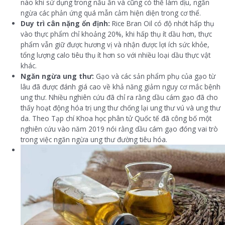
nào khi sử dụng trong nấu ăn và cũng có thể làm dịu, ngăn
ngừa các phản ứng quá mẫn cảm hiện diện trong cơ thể.
Duy trì cân nặng ổn định:
Rice Bran Oil có độ nhớt hấp thụ
vào thực phẩm chỉ khoảng 20%, khi hấp thụ ít dầu hơn, thực
phẩm vẫn giữ được hương vị và nhận được lợi ích sức khỏe,
tổng lượng calo tiêu thụ ít hơn so với nhiều loại dầu thực vật
khác.
Ngăn ngừa ung thư:
Gạo và các sản phẩm phụ của gạo từ
lâu đã được đánh giá cao về khả năng giảm nguy cơ mắc bệnh
ung thư. Nhiều nghiên cứu đã chỉ ra rằng dầu cám gạo đã cho
thấy hoạt động hóa trị ung thư chống lại ung thư vú và ung thư
da. Theo Tạp chí Khoa học phân tử Quốc tế đã công bố một
nghiên cứu vào năm 2019 nói rằng dầu cám gạo đóng vai trò
trong việc ngăn ngừa ung thư đường tiêu hóa.