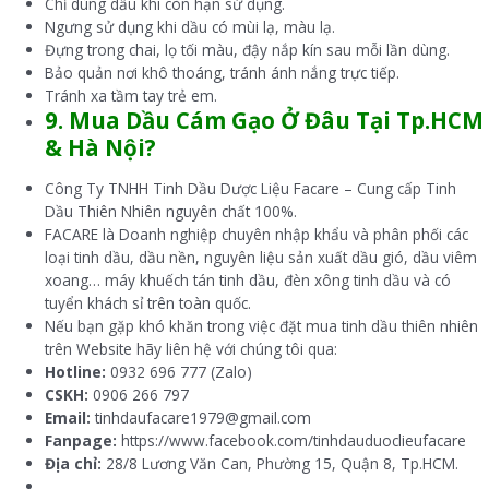
Chỉ dùng dầu khi còn hạn sử dụng.
Ngưng sử dụng khi dầu có mùi lạ, màu lạ.
Đựng trong chai, lọ tối màu, đậy nắp kín sau mỗi lần dùng.
Bảo quản nơi khô thoáng, tránh ánh nắng trực tiếp.
Tránh xa tầm tay trẻ em.
9. Mua
Dầu Cám Gạo Ở
Đâu Tại Tp.HCM
& Hà Nội?
Công Ty TNHH Tinh Dầu Dược Liệu Facare – Cung cấp Tinh
Dầu Thiên Nhiên nguyên chất 100%.
FACARE là Doanh nghiệp chuyên nhập khẩu và phân phối các
loại tinh dầu, dầu nền, nguyên liệu sản xuất dầu gió, dầu viêm
xoang… máy khuếch tán tinh dầu, đèn xông tinh dầu và có
tuyển khách sỉ trên toàn quốc.
Nếu bạn gặp khó khăn trong việc đặt mua tinh dầu thiên nhiên
trên Website hãy liên hệ với chúng tôi qua:
Hotline:
0932 696 777 (Zalo)
CSKH:
0906 266 797
Email:
tinhdaufacare1979@gmail.com
Fanpage:
https://www.facebook.com/tinhdauduoclieufacare
Địa chỉ:
28/8 Lương Văn Can, Phường 15, Quận 8, Tp.HCM.