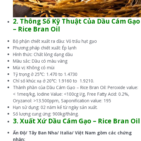
2. Thông Số Kỹ Thuật Của Dầu Cám Gạo
– Rice Bran Oil
Bộ phận chiết xuất ra dầu: Vỏ trấu hạt gạo
Phương pháp chiết xuất: Ép lạnh
Hình thức: Chất lỏng dạng dầu
Màu sắc: Dầu có màu vàng
Mùi vị: Không có mùi
Tỷ trọng ở 25℃: 1.470 to 1.4730
Chỉ số khúc xạ ở 20℃: 1.9160 to 1.9210.
Thành phần của Dầu Cám Gạo – Rice Bran Oil: Peroxide value:
< 1meq/kg, Iodine Value: <100cg I/g, Free Fatty Acid: 0.2%,
Oryzanol: >13.500ppm, Saponification value: 195
Hạn sử dụng: 02 năm kể từ ngày sản xuất.
Số lượng cung ứng: 900kg/tháng.
3. Xuất Xứ Dầu Cám Gạo – Rice Bran Oil
Ấn Độ/ Tây
B
an
N
ha/ Italia/ Việt Nam gồm các chứng
nhận: