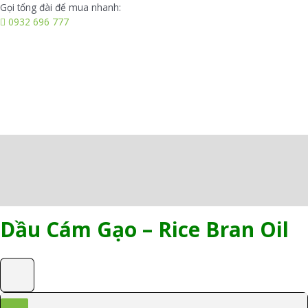
Giá
Gọi tổng đài để mua nhanh:
Sỉ
0932 696 777
số
lượng
Mô tả
Thông tin bổ sung
Đánh giá (0)
Dầu Cám Gạo – Rice Bran Oil