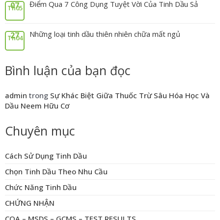
Điểm Qua 7 Công Dụng Tuyệt Vời Của Tinh Dầu Sả
07
Th05
Những loại tinh dầu thiên nhiên chữa mất ngủ
27
Th04
Bình luận của bạn đọc
admin
trong
Sự Khác Biệt Giữa Thuốc Trừ Sâu Hóa Học Và
Dầu Neem Hữu Cơ
Chuyên mục
Cách Sử Dụng Tinh Dầu
Chọn Tinh Dầu Theo Nhu Cầu
Chức Năng Tinh Dầu
CHỨNG NHẬN
COA – MSDS – GCMS – TEST RESULTS