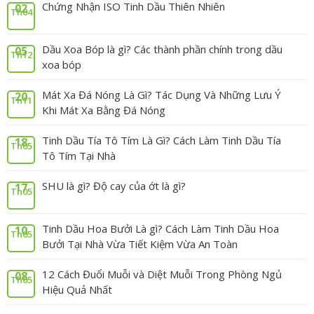
Chứng Nhận ISO Tinh Dầu Thiên Nhiên
02
Th04
Dầu Xoa Bóp là gì? Các thành phần chính trong dầu
05
Th12
xoa bóp
Mát Xa Đá Nóng Là Gì? Tác Dụng Và Những Lưu Ý
20
Th11
Khi Mát Xa Bằng Đá Nóng
Tinh Dầu Tía Tô Tím Là Gì? Cách Làm Tinh Dầu Tía
18
Th05
Tô Tím Tại Nhà
SHU là gì? Độ cay của ớt là gì?
17
Th05
Tinh Dầu Hoa Bưởi Là gì? Cách Làm Tinh Dầu Hoa
10
Th05
Bưởi Tại Nhà Vừa Tiết Kiệm Vừa An Toàn
12 Cách Đuổi Muỗi và Diệt Muỗi Trong Phòng Ngủ
08
Th05
Hiệu Quả Nhất