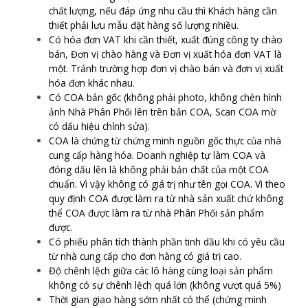
chất lượng, nếu đáp ứng nhu cầu thì Khách hàng cần
thiết phải lưu mẫu đặt hàng số lượng nhiều.
Có hóa đơn VAT khi cần thiết, xuất đúng công ty chào
bán, Đơn vị chào hàng và Đơn vị xuất hóa đơn VAT là
một. Tránh trường hợp đơn vị chào bán và đơn vị xuất
hóa đơn khác nhau.
Có COA bản gốc (không phải photo, không chèn hình
ảnh Nhà Phân Phối lên trên bản COA, Scan COA mờ
có dấu hiệu chỉnh sửa).
COA là chứng từ chứng minh nguồn gốc thực của nhà
cung cấp hàng hóa. Doanh nghiệp tự làm COA và
đóng dấu lên là không phải bản chất của một COA
chuẩn. Vì vậy không có giá trị như tên gọi COA. Vì theo
quy định COA được làm ra từ nhà sản xuất chứ không
thể COA được làm ra từ nhà Phân Phối sản phẩm
được.
Có phiếu phân tích thành phần tinh dầu khi có yêu cầu
từ nhà cung cấp cho đơn hàng có giá trị cao.
Độ chênh lệch giữa các lô hàng cùng loại sản phẩm
không có sự chênh lệch quá lớn (không vượt quá 5%)
Thời gian giao hàng sớm nhất có thể (chứng minh