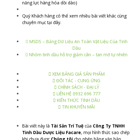
năng lực hàng hóa dồi dào)
Quý Khách hàng có thể xem nhiều bài viết khác cùng
chuyên mục tại đây.
MSDS – Bảng Dữ Liệu An Toàn Vật Liệu Của Tinh
Dầu
Nhóm tinh dầu hỗ trợ giảm cân – tan mỡ tự nhiên
XEM BẢNG GIÁ SẢN PHẨM
ĐỐI TÁC - CUNG ỨNG
CHÍNH SÁCH - ĐẠI LÝ
LIÊN HỆ 0932 696 777
KIẾN THỨC TINH DẦU
TIN KHUYẾN MÃI
Bài viết này là
Tài Sản Trí Tuệ
của
Công Ty TNHH
Tinh Dầu Dược Liệu Facare
, mọi hình thức sao chép
khi chưa được
Chúng tôi
cho phép bằng văn bản