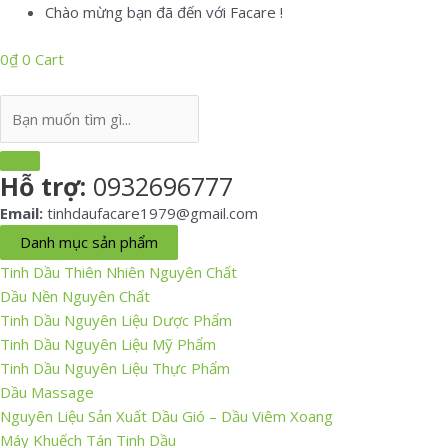
Skip
Chào mừng bạn đã đến với Facare !
to
0
₫
0
Cart
content
Search
...
Hỗ trợ:
0932696777
Email:
tinhdaufacare1979@gmail.com
Danh mục sản phẩm
Tinh Dầu Thiên Nhiên Nguyên Chất
Dầu Nền Nguyên Chất
Tinh Dầu Nguyên Liệu Dược Phẩm
Tinh Dầu Nguyên Liệu Mỹ Phẩm
Tinh Dầu Nguyên Liệu Thực Phẩm
Dầu Massage
Nguyên Liệu Sản Xuất Dầu Gió – Dầu Viêm Xoang
Máy Khuếch Tán Tinh Dầu