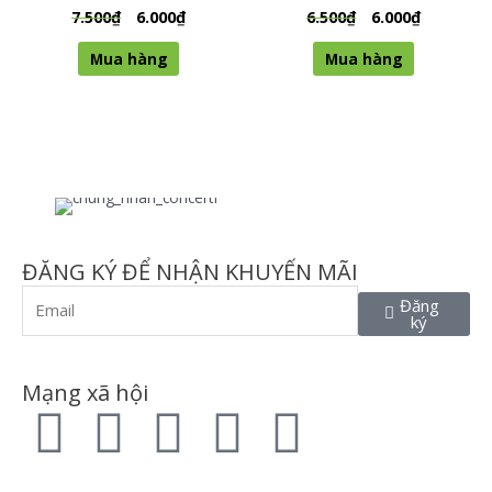
7.500
₫
6.000
₫
6.500
₫
6.000
₫
Được xếp
Được xếp
hạng
hạng
0
0
Mua hàng
Mua hàng
5 sao
5 sao
ĐĂNG KÝ ĐỂ NHẬN KHUYẾN MÃI
Đăng
ký
Mạng xã hội