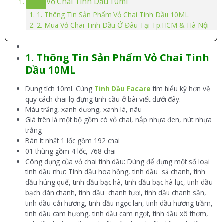
Vỏ Chai Tinh Dầu 10ml
1. Thông Tin Sản Phẩm Vỏ Chai Tinh Dầu 10ML
2. Mua Vỏ Chai Tinh Dầu Ở Đâu Tại Tp.HCM & Hà Nội
1. Thông Tin Sản Phẩm Vỏ Chai Tinh
Dầu 10ML
Dung tích 10ml. Cùng
Tinh Dầu Facare
tìm hiểu kỹ hơn về
quy cách chai lọ đựng tinh dầu ở bài viết dưới đây.
Màu trắng, xanh dương, xanh lá, nâu
Giá trên là một bộ gồm có vỏ chai, nắp nhựa đen, nút nhựa
trắng
Bán ít nhất 1 lốc gồm 192 chai
01 thùng gồm 4 lốc, 768 chai
Công dụng của vỏ chai tinh dầu: Dùng để đựng một số loại
tinh dầu như: Tinh dầu hoa hồng, tinh dầu sả chanh, tinh
dầu húng quế, tinh dầu bạc hà, tinh dầu bạc hà lục, tinh dầu
bạch đàn chanh, tinh dầu chanh tươi, tinh dầu chanh sần,
tinh dầu oải hương, tinh dầu ngọc lan, tinh dầu hương trầm,
tinh dầu cam hương, tinh dầu cam ngọt, tinh dầu xô thơm,