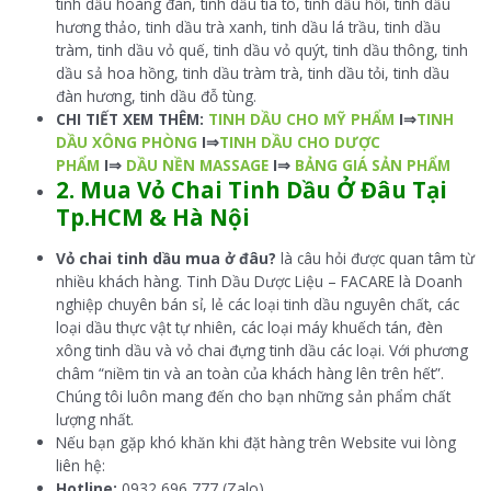
tinh dầu hoàng đàn, tinh dầu tía tô, tinh dầu hồi, tinh dầu
hương thảo, tinh dầu trà xanh, tinh dầu lá trầu, tinh dầu
tràm, tinh dầu vỏ quế, tinh dầu vỏ quýt, tinh dầu thông, tinh
dầu sả hoa hồng, tinh dầu tràm trà, tinh dầu tỏi, tinh dầu
đàn hương, tinh dầu đỗ tùng.
CHI TIẾT XEM THÊM:
TINH DẦU CHO MỸ PHẨM
I⇒
TINH
DẦU XÔNG PHÒNG
I⇒
TINH DẦU CHO DƯỢC
PHẨM
I⇒
DẦU NỀN MASSAGE
I⇒
BẢNG GIÁ SẢN PHẨM
2. Mua V
ỏ Chai Tinh Dầu Ở
Đâu Tại
Tp.HCM & Hà Nội
Vỏ chai tinh dầu mua ở đâu?
là câu hỏi được quan tâm từ
nhiều khách hàng. Tinh Dầu Dược Liệu – FACARE là Doanh
nghiệp chuyên bán sỉ, lẻ các loại tinh dầu nguyên chất, các
loại dầu thực vật tự nhiên, các loại máy khuếch tán, đèn
xông tinh dầu và vỏ chai đựng tinh dầu các loại. Với phương
châm “niềm tin và an toàn của khách hàng lên trên hết”.
Chúng tôi luôn mang đến cho bạn những sản phẩm chất
lượng nhất.
Nếu bạn gặp khó khăn khi đặt hàng trên Website vui lòng
liên hệ:
Hotline:
0932 696 777 (Zalo)