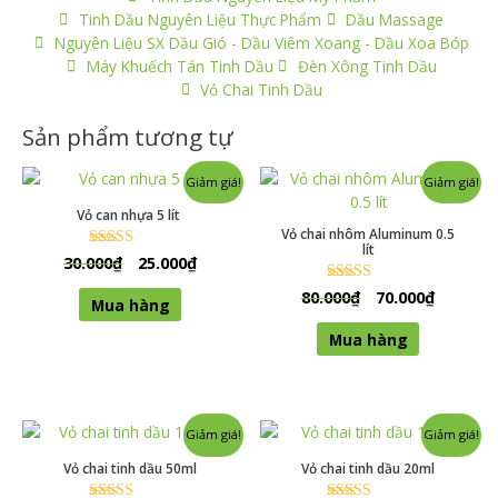
Tinh Dầu Nguyên Liệu Thực Phẩm
Dầu Massage
Nguyên Liệu SX Dầu Gió - Dầu Viêm Xoang - Dầu Xoa Bóp
Máy Khuếch Tán Tinh Dầu
Đèn Xông Tinh Dầu
Vỏ Chai Tinh Dầu
Sản phẩm tương tự
Giảm giá!
Giảm giá!
Vỏ can nhựa 5 lít
Vỏ chai nhôm Aluminum 0.5
lít
30.000
₫
25.000
₫
Được xếp
hạng
0
80.000
₫
70.000
₫
Được xếp
Mua hàng
5 sao
hạng
0
Mua hàng
5 sao
Giảm giá!
Giảm giá!
Vỏ chai tinh dầu 50ml
Vỏ chai tinh dầu 20ml