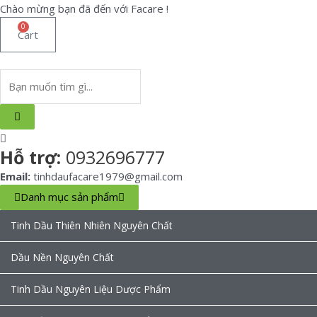
Skip
Chào mừng bạn đã đến với Facare !
to
0
Cart
content
Search
...
Hỗ trợ:
0932696777
Email:
tinhdaufacare1979@gmail.com
Danh mục sản phẩm
Tinh Dầu Thiên Nhiên Nguyên Chất
Dầu Nền Nguyên Chất
Tinh Dầu Nguyên Liệu Dược Phẩm