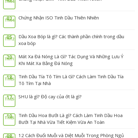
Th04
Chứng Nhận ISO Tinh Dầu Thiên Nhiên
02
Th04
Dầu Xoa Bóp là gì? Các thành phần chính trong dầu
05
Th12
xoa bóp
Mát Xa Đá Nóng Là Gì? Tác Dụng Và Những Lưu Ý
20
Th11
Khi Mát Xa Bằng Đá Nóng
Tinh Dầu Tía Tô Tím Là Gì? Cách Làm Tinh Dầu Tía
18
Th05
Tô Tím Tại Nhà
SHU là gì? Độ cay của ớt là gì?
17
Th05
Tinh Dầu Hoa Bưởi Là gì? Cách Làm Tinh Dầu Hoa
10
Th05
Bưởi Tại Nhà Vừa Tiết Kiệm Vừa An Toàn
12 Cách Đuổi Muỗi và Diệt Muỗi Trong Phòng Ngủ
08
Th05