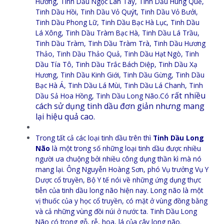
Hương, Tinh Dầu Ngọc Lan Tây, Tinh Dầu Húng Quế,
Tinh Dầu Hồi, Tinh Dầu Vỏ Quýt, Tinh Dầu Vỏ Bưởi,
Tinh Dầu Phong Lữ, Tinh Dầu Bạc Hà Lục, Tinh Dầu
Lá Xông, Tinh Dầu Tràm Bạc Hà, Tinh Dầu Lá Trầu,
Tinh Dầu Tràm, Tinh Dầu Tràm Trà, Tinh Dầu Hương
Thảo, Tinh Dầu Thảo Quả, Tinh Dầu Hạt Ngò, Tinh
Dầu Tía Tô, Tinh Dầu Trắc Bách Diệp, Tinh Dầu Xạ
Hương, Tinh Dầu Kinh Giới, Tinh Dầu Gừng, Tinh Dầu
Bạc Hà Á, Tinh Dầu Lá Mùi, Tinh Dầu Lá Chanh, Tinh
rất nhiều
Dầu Sả Hoa Hồng, Tinh Dầu Long Não.Có
cách sử dụng tinh dầu đơn giản nhưng mang
lại hiệu quả cao.
Trong tất cả các loại tinh dầu trên thì
Tinh Dầu Long
Não
là một trong số những loại tinh dầu được nhiều
người ưa chuộng bởi nhiều công dụng thần kì mà nó
mang lại. Ông Nguyễn Hoàng Sơn, phó Vụ trưởng Vụ Y
Dược cổ truyền, Bộ Y tế nói về những ứng dụng thực
tiễn của tinh dầu long não hiện nay. Long não là một
vị thuốc của y học cổ truyền, có mặt ở vùng đồng bằng
và cả những vùng đồi núi ở nước ta. Tinh Dầu Long
Não có trong gỗ, rễ, hoa, lá của cây long não.