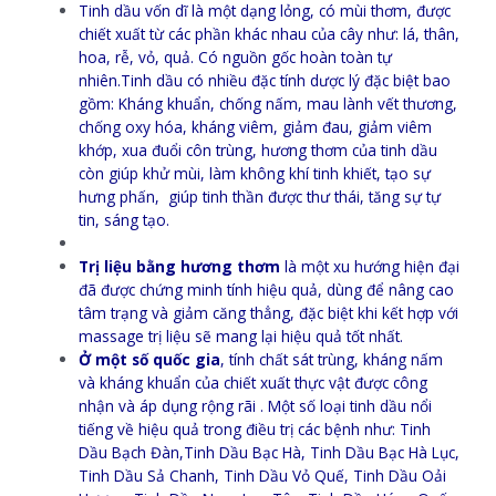
Tinh dầu vốn dĩ là một dạng lỏng, có mùi thơm, được
chiết xuất từ các phần khác nhau của cây như: lá, thân,
hoa, rễ, vỏ, quả. Có nguồn gốc hoàn toàn tự
nhiên.Tinh dầu có nhiều đặc tính dược lý đặc biệt bao
gồm: Kháng khuẩn, chống nấm, mau lành vết thương,
chống oxy hóa, kháng viêm, giảm đau, giảm viêm
khớp, xua đuổi côn trùng, hương thơm của tinh dầu
còn giúp khử mùi, làm không khí tinh khiết, tạo sự
hưng phấn, giúp tinh thần được thư thái, tăng sự tự
tin, sáng tạo.
Trị liệu bằng hương thơm
là một xu hướng hiện đại
đã được chứng minh tính hiệu quả, dùng để nâng cao
tâm trạng và giảm căng thẳng, đặc biệt khi kết hợp với
massage trị liệu sẽ mang lại hiệu quả tốt nhất.
Ở một số quốc gia
, tính chất sát trùng, kháng nấm
và kháng khuẩn của chiết xuất thực vật được công
nhận và áp dụng rộng rãi . Một số loại tinh dầu nổi
tiếng về hiệu quả trong điều trị các bệnh như: Tinh
Dầu Bạch Đàn,Tinh Dầu Bạc Hà, Tinh Dầu Bạc Hà Lục,
Tinh Dầu Sả Chanh, Tinh Dầu Vỏ Quế, Tinh Dầu Oải