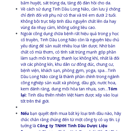
bấm huyệt, sát trùng da, tăng độ đàn hồi cho da.
Về cách sử dụng Tinh Dầu Long Não, cần lưu ý chống
chỉ định đối với phụ nữ có thai và trẻ em dưới 2 tuổi.
Không bôi trực tiếp tinh dầu nguyên chất lên da hay
vùng da nhạy cảm, không uống liều cao.
Ngoài công dụng chữa bệnh rất hiệu quả trong y học
cổ truyền, Tinh Dầu Long Não còn là nguyên liệu chủ
yếu dùng để sản xuất nhiều loại tân dược. Nhờ bản
chất có mùi thơm, có tính sát trùng mạnh góp phần
làm sạch môi trường, thanh lọc không khí, nhất là đối
với các phòng kín, khu dân cư đông đúc, chung cư,
bệnh viện, khách sạn, phòng gym, yoga, spa…Tinh
Dầu Long Não cũng là thành phần chính trong ngành
công nghiệp sản xuất xà phòng, dầu gội, nước hoa,
kem đánh răng, dung môi hòa tan nhựa, sơn…
Tóm
lại:
Tinh dầu thiên nhiên Việt Nam được xếp vào loại
tốt trên thế giới.
Nếu
bạn quyết định mua bất kỳ loại tinh dầu nào, hãy
chắc chắn rằng chúng đến từ một công ty có uy tín. Lý
tưởng là
Công ty TNHH Tinh Dầu Dược Liệu