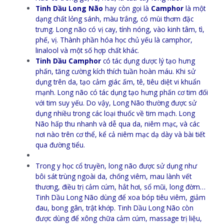
Tinh Dầu Long Não
hay còn gọi là
Camphor
là một
dạng chất lỏng sánh, màu trắng, có mùi thơm đặc
trưng. Long não có vị cay, tính nóng, vào kinh tâm, tì,
phế, vị. Thành phần hóa học chủ yếu là camphor,
linalool và một số hợp chất khác.
Tinh Dầu Camphor
có tác dụng dược lý tạo hưng
phấn, tăng cường kích thích tuần hoàn máu. Khi sử
dụng trên da, tạo cảm giác ấm, tê, tiêu diệt vi khuẩn
mạnh. Long não có tác dụng tạo hưng phấn cơ tim đối
với tim suy yếu. Do vậy, Long Não thường được sử
dụng nhiều trong các loại thuốc về tim mạch. Long
Não hấp thu nhanh và dễ qua da, niêm mạc, và các
nơi nào trên cơ thể, kể cả niêm mạc dạ dày và bài tiết
qua đường tiểu.
Trong y học cổ truyền, long não được sử dụng như
bôi sát trùng ngoài da, chống viêm, mau lành vết
thương, điều trị cảm cúm, hắt hơi, sổ mũi, long đờm…
Tinh Dầu Long Não dùng để xoa bóp tiêu viêm, giảm
đau, bong gân, trật khớp. Tinh Dầu Long Não còn
được dùng để xông chữa cảm cúm, massage trị liệu,