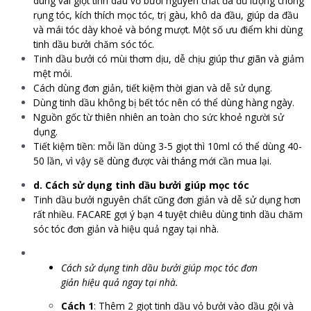
dùng vài giọt tinh dầu vỏ bưởi nguyên chất đã đủ lượng chống
rụng tóc, kích thích mọc tóc, trị gàu, khô da đầu, giúp da đầu
và mái tóc dày khoẻ và bóng mượt. Một số ưu điểm khi dùng
tinh dầu bưởi chăm sóc tóc.
Tinh dầu bưởi có mùi thơm dịu, dễ chịu giúp thư giãn và giảm
mệt mỏi.
Cách dùng đơn giản, tiết kiệm thời gian và dễ sử dụng.
Dùng tinh dầu không bị bết tóc nên có thể dùng hàng ngày.
Nguồn gốc từ thiên nhiên an toàn cho sức khoẻ người sử
dụng.
Tiết kiệm tiền: mỗi lần dùng 3-5 giọt thì 10ml có thể dùng 40-
50 lần, vì vậy sẽ dùng được vài tháng mới cần mua lại.
d. Cách sử dụng tinh dầu bưởi giúp mọc tóc
Tinh dầu bưởi nguyên chất cũng đơn giản và dễ sử dụng hơn
rất nhiều. FACARE gợi ý bạn 4 tuyệt chiêu dùng tinh dầu chăm
sóc tóc đơn giản và hiệu quả ngay tại nhà.
Cách sử dụng tinh dầu bưởi giúp mọc tóc đơn
giản hiệu quả ngay tại nhà.
Cách 1
: Thêm 2 giọt tinh dầu vỏ bưởi vào dầu gội và