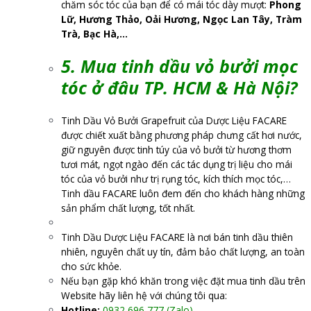
chăm sóc tóc của bạn để có mái tóc dày mượt:
Phong
Lữ, Hương Thảo, Oải Hương, Ngọc Lan Tây, Tràm
Trà, Bạc Hà,…
5. Mua tinh dầu vỏ bưởi mọc
tóc ở đâu TP. HCM & Hà Nội?
Tinh Dầu Vỏ Bưởi Grapefruit của Dược Liệu FACARE
được chiết xuất bằng phương pháp chưng cất hơi nước,
giữ nguyên được tinh túy của vỏ bưởi từ hương thơm
tươi mát, ngọt ngào đến các tác dụng trị liệu cho mái
tóc của vỏ bưởi như trị rụng tóc, kích thích mọc tóc,…
Tinh dầu FACARE luôn đem đến cho khách hàng những
sản phẩm chất lượng, tốt nhất.
Tinh Dầu Dược Liệu FACARE là nơi bán tinh dầu thiên
nhiên, nguyên chất uy tín, đảm bảo chất lượng, an toàn
cho sức khỏe.
Nếu bạn gặp khó khăn trong việc đặt mua tinh dầu trên
Website hãy liên hệ với chúng tôi qua:
Hotline:
0932 696 777 (Zalo)