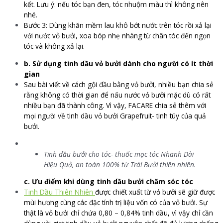
kết. Lưu ý: nếu tóc bạn đen, tóc nhuộm màu thì không nên
nhé.
Bước 3: Dùng khăn mềm lau khô bớt nước trên tóc rồi xả lại
với nước vỏ bưởi, xoa bóp nhẹ nhàng từ chân tóc đến ngọn
tóc và không xả lại.
b. Sử dụng tinh dầu vỏ bưởi dành cho người có ít thời
gian
Sau bài viết về cách gội đầu bằng vỏ bưởi, nhiều bạn chia sẻ
rằng không có thời gian để nấu nước vỏ bưởi mặc dù có rất
nhiều bạn đã thành công. Vì vậy, FACARE chia sẻ thêm với
mọi người về tinh dầu vỏ bưởi Grapefruit- tinh túy của quả
bưởi.
Tinh dầu bưởi cho tóc- thuốc mọc tóc Nhanh Dài
Hiệu Quả, an toàn 100% từ Trái Bưởi thiên nhiên.
c. Ưu điểm khi dùng tinh dầu bưởi chăm sóc tóc
Tinh Dầu Thiên Nhiên
được chiết xuất từ vỏ bưởi sẽ giữ được
mùi hương cùng các đặc tính trị liệu vốn có của vỏ bưởi. Sự
thật là vỏ bưởi chỉ chứa 0,80 – 0,84% tinh dầu, vì vậy chỉ cần