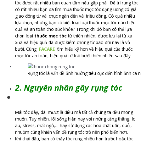
tóc được rất nhiều bạn quan tâm nếu gặp phải. Để trị rụng tóc
có rất nhiều bạn đã tìm mua thuốc mọc tóc dạng uống có giá
giao động từ vài chục ngàn đến vài triệu đồng. Có quá nhiều
lựa chọn, nhưng bạn có biết loại loại thuốc mọc tóc nào hiệu
quả và an toàn cho sức khỏe? Trong khi đó bạn có thể lựa
chọn loại
thuốc mọc tóc
từ thiên nhiên, được lưu lại từ xa
xưa và hiệu quả đã được kiểm chứng từ bao đời nay là vỏ
bưởi. Cùng
FACARE
tìm hiểu kỹ hơn về hiệu quả của thuốc
mọc tóc an toàn, hiệu quả từ trái bưởi thiên nhiên sau đây.
Rụng tóc là vấn đề ảnh hưởng tiêu cực đến hình ảnh cá nh
2. Nguyên nhân gây rụng tóc
Mái tóc dày, dài mượt là điều mà tất cả chúng ta đều mong
muốn. Tuy nhiên, lối sống hiện nay với những căng thẳng, lo
âu, stress, mất ngủ,… hay sử dụng các hóa chất uốn, duỗi,
nhuộm cũng khiến vấn đề rụng tóc trở nên phổ biến hơn.
Khi chải đầu, bạn có thấy tóc rụng nhiều hơn trước hoặc tóc