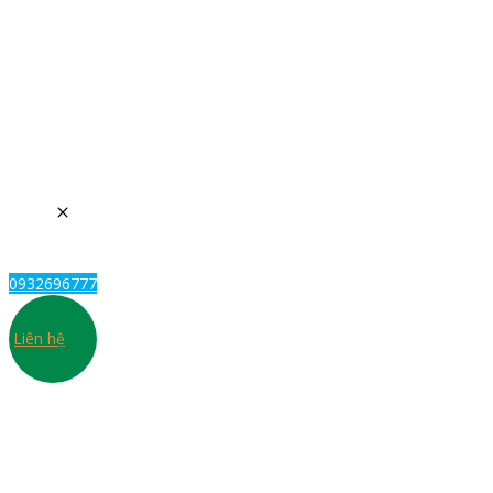
0932696777
Liên hệ