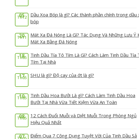
Dầu Xoa Bóp là gì? Các thành phần chính trong dầu
05
Th12
bóp
Mát Xa Đá Nóng Là Gì? Tác Dụng Và Những Lưu Ý 
20
Th11
Mát Xa Bằng Đá Nóng
Tinh Dầu Tía Tô Tím Là Gì? Cách Làm Tinh Dầu Tía 
18
Th05
Tím Tại Nhà
SHU là gì? Độ cay của ớt là gì?
17
Th05
Tinh Dầu Hoa Bưởi Là gì? Cách Làm Tinh Dầu Hoa
10
Th05
Bưởi Tại Nhà Vừa Tiết Kiệm Vừa An Toàn
12 Cách Đuổi Muỗi và Diệt Muỗi Trong Phòng Ngủ
08
Th05
Hiệu Quả Nhất
Điểm Qua 7 Công Dụng Tuyệt Vời Của Tinh Dầu Sả
07
Th05