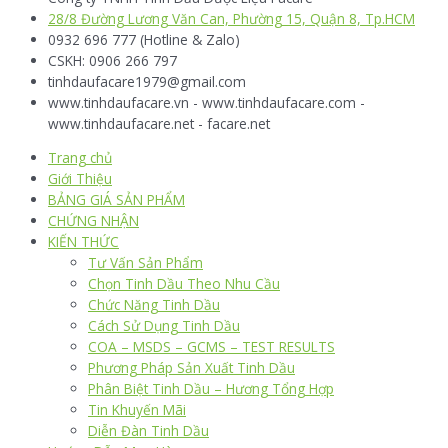
28/8 Đường Lương Văn Can, Phường 15, Quận 8, Tp.HCM
0932 696 777 (Hotline & Zalo)
CSKH: 0906 266 797
tinhdaufacare1979@gmail.com
www.tinhdaufacare.vn - www.tinhdaufacare.com -
www.tinhdaufacare.net - facare.net
Trang chủ
Giới Thiệu
BẢNG GIÁ SẢN PHẨM
CHỨNG NHẬN
KIẾN THỨC
Tư Vấn Sản Phẩm
Chọn Tinh Dầu Theo Nhu Cầu
Chức Năng Tinh Dầu
Cách Sử Dụng Tinh Dầu
COA – MSDS – GCMS – TEST RESULTS
Phương Pháp Sản Xuất Tinh Dầu
Phân Biệt Tinh Dầu – Hương Tổng Hợp
Tin Khuyến Mãi
Diễn Đàn Tinh Dầu