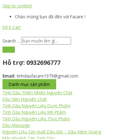
Skip to content
Chào mừng bạn đã đến với Facare !
0
₫
0
Cart
Search ...
Hỗ trợ:
0932696777
Email:
tinhdaufacare1979@gmail.com
Danh mục sản phẩm
Tinh Dầu Thiên Nhiên Nguyên Chất
Dầu Nền Nguyên Chất
Tinh Dầu Nguyên Liệu Dược Phẩm
Tinh Dầu Nguyên Liệu Mỹ Phẩm
Tinh Dầu Nguyên Liệu Thực Phẩm
Dầu Massage
Nguyên Liệu Sản Xuất Dầu Gió – Dầu Viêm Xoang
Máy Khuếch Tán Tinh Dầu