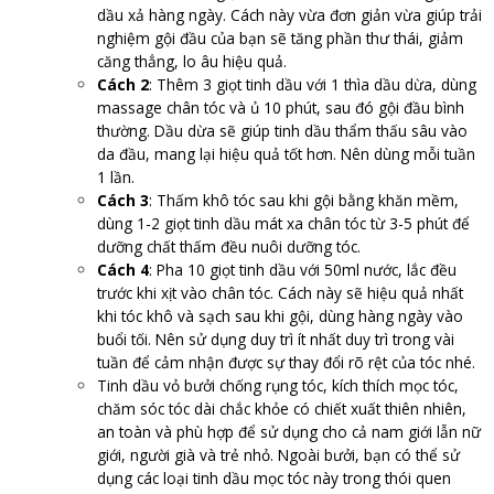
dầu xả hàng ngày. Cách này vừa đơn giản vừa giúp trải
nghiệm gội đầu của bạn sẽ tăng phần thư thái, giảm
căng thẳng, lo âu hiệu quả.
Cách 2
: Thêm 3 giọt tinh dầu với 1 thìa dầu dừa, dùng
massage chân tóc và ủ 10 phút, sau đó gội đầu bình
thường. Dầu dừa sẽ giúp tinh dầu thẩm thấu sâu vào
da đầu, mang lại hiệu quả tốt hơn. Nên dùng mỗi tuần
1 lần.
Cách 3
: Thấm khô tóc sau khi gội bằng khăn mềm,
dùng 1-2 giọt tinh dầu mát xa chân tóc từ 3-5 phút để
dưỡng chất thấm đều nuôi dưỡng tóc.
Cách 4
: Pha 10 giọt tinh dầu với 50ml nước, lắc đều
trước khi xịt vào chân tóc. Cách này sẽ hiệu quả nhất
khi tóc khô và sạch sau khi gội, dùng hàng ngày vào
buổi tối. Nên sử dụng duy trì ít nhất duy trì trong vài
tuần để cảm nhận được sự thay đổi rõ rệt của tóc nhé.
Tinh dầu vỏ bưởi chống rụng tóc, kích thích mọc tóc,
chăm sóc tóc dài chắc khỏe có chiết xuất thiên nhiên,
an toàn và phù hợp để sử dụng cho cả nam giới lẫn nữ
giới, người già và trẻ nhỏ. Ngoài bưởi, bạn có thể sử
dụng các loại tinh dầu mọc tóc này trong thói quen