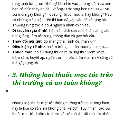
rụng tành từng cụm không? Khi nhìn vào gương kiểm tra xem
bạn có nhìn thấy da đầu không? Tóc rụng hơn từ 100 – 150
sợi mỗi ngày không? Tóc rụng rồi có mọc lại hay không? Nếu
có những biểu hiện trên thì bạn đã gặp vấn đề về rụng tóc.
Thường rụng tóc là do 4 nguyên nhân chính sau:
Di truyền (gia đình)
: hệ miễn dịch của cơ thể tấn công các
nang lông, làm tóc rụng, mỏng dần và gây hói đầu.
Thay đổi nội tiết
: do mang thai, sinh đẻ, mãn kinh,…
Điều kiện y tế như
: nhiễm trùng da, tổn thương do sẹo,….
Thuốc men
: do sử dụng thuốc chữa ung thư, viêm khớp,
trầm cảm, huyết áp, ngừa thai,… hoặc thừa vitamin A cũng có
thể gây rụng tóc.
3. Những loại thuốc mọc tóc trên
thị trường có an toàn không?
Những loại thuốc mọc tóc thông thường trên thị trường hiện
nay là loại có sẵn mà không phải kê đơn. Tuy nhiên, các loại
thuốc mọc tóc không trị được gốc rễ mà chỉ giữ mái tóc khỏe