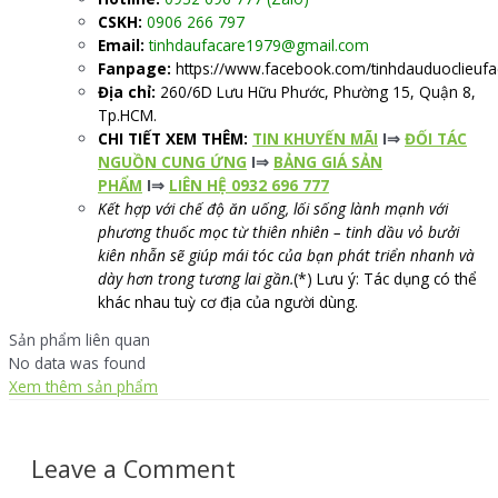
CSKH:
0906 266 797
Email:
tinhdaufacare1979@gmail.com
Fanpage:
https://www.facebook.com/tinhdauduoclieufa
Địa chỉ:
260/6D Lưu Hữu Phước, Phường 15, Quận 8,
Tp.HCM.
CHI TIẾT XEM THÊM:
TIN KHUYẾN MÃI
I⇒
ĐỐI TÁC
NGUỒN CUNG ỨNG
I⇒
BẢNG GIÁ SẢN
PHẨM
I⇒
LIÊN HỆ 0932 696 777
Kết hợp với chế độ ăn uống, lối sống lành mạnh với
phương thuốc mọc từ thiên nhiên – tinh dầu vỏ bưởi
kiên nhẫn sẽ giúp mái tóc của bạn phát triển nhanh và
dày hơn trong tương lai gần.
(*) Lưu ý: Tác dụng có thể
khác nhau tuỳ cơ địa của người dùng.
Sản phẩm liên quan
No data was found
Xem thêm sản phẩm
Leave a Comment