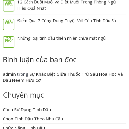
12 Cách Đuổi Muỗi và Diệt Muỗi Trong Phòng Ngủ
08
Th05
Hiệu Quả Nhất
Điểm Qua 7 Công Dụng Tuyệt Vời Của Tinh Dầu Sả
07
Th05
Những loại tinh dầu thiên nhiên chữa mất ngủ
27
Th04
Bình luận của bạn đọc
admin
trong
Sự Khác Biệt Giữa Thuốc Trừ Sâu Hóa Học Và
Dầu Neem Hữu Cơ
Chuyên mục
Cách Sử Dụng Tinh Dầu
Chọn Tinh Dầu Theo Nhu Cầu
Chức Năng Tinh Dầu