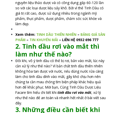
nguyên liệu thảo dược và có công dụng gấp 60-120 lần
so với các loại dược liệu sấy khô. Bởi vì thế Tinh Dầu có
giá trị rất cao, được sử dụng nhiều trong ngành mỹ
phẩm, thực phẩm, dược phẩm, chăm sóc sức khỏe và
làm đẹp.
Xem thêm:
TINH DẦU THIÊN NHIÊN
–
BẢNG GIÁ SẢN
PHẨM
–
TIN KHUYẾN MÃI
– LIÊN HỆ 0932 696 777
2. Tinh dầu rơi vào mắt thì
làm như thế nào?
Đôi khi, vô ý tinh dầu có thể bị rơi, bắn vào mắt, lúc này
cần xử lý như thế nào? Vì bản chất tinh dầu thiên nhiên
không hòa tan được với nước, nếu dùng nước rửa càng
làm cho tinh dầu dính vào mắt, gây khó chịu hơn nên
chúng ta cần mau chóng tìm biện pháp khác hiệu quả
hơn để khắc phục. Mời bạn, Cùng Tinh Dầu Dược Liệu
Facare tìm hiểu chi tiết khi
tinh dầu rơi vào mắt
, xử lý
như thế nào để an toàn và nhanh hết nhất ở bài viết sau
đây.
3. Những điều cần biết khi