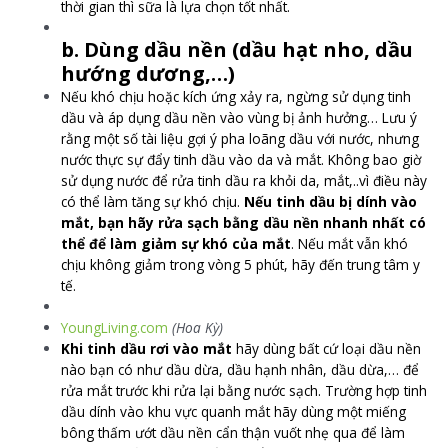
thời gian thì sữa là lựa chọn tốt nhất.
b. Dùng dầu nền (dầu hạt nho, dầu
hướng dương,…)
Nếu khó chịu hoặc kích ứng xảy ra, ngừng sử dụng tinh
dầu và áp dụng dầu nền vào vùng bị ảnh hưởng… Lưu ý
rằng một số tài liệu gợi ý pha loãng dầu với nước, nhưng
nước thực sự đẩy tinh dầu vào da và mắt. Không bao giờ
sử dụng nước để rửa tinh dầu ra khỏi da, mắt,..vì điều này
có thể làm tăng sự khó chịu.
Nếu tinh dầu bị dính vào
mắt, bạn hãy rửa sạch bằng dầu nền nhanh nhất có
thể để làm giảm sự khó của mắt
. Nếu mắt vẫn khó
chịu không giảm trong vòng 5 phút, hãy đến trung tâm y
tế.
YoungLiving.com
(Hoa Kỳ)
Khi tinh dầu rơi vào mắt
hãy dùng bất cứ loại dầu nền
nào bạn có như dầu dừa, dầu hạnh nhân, dầu dừa,… để
rửa mắt trước khi rửa lại bằng nước sạch. Trường hợp tinh
dầu dính vào khu vực quanh mắt hãy dùng một miếng
bông thấm ướt dầu nền cẩn thận vuốt nhẹ qua để làm