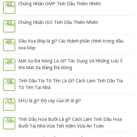
Chứng Nhận GMP Tinh Dầu Thiên Nhiên
02
Th04
Chứng Nhận ISO Tinh Dầu Thiên Nhiên
02
Th04
Dầu Xoa Bóp là gì? Các thành phần chính trong dầu
05
Th12
xoa bóp
Mát Xa Đá Nóng Là Gì? Tác Dụng Và Những Lưu Ý
20
Th11
Khi Mát Xa Bằng Đá Nóng
Tinh Dầu Tía Tô Tím Là Gì? Cách Làm Tinh Dầu Tía
18
Th05
Tô Tím Tại Nhà
SHU là gì? Độ cay của ớt là gì?
17
Th05
Tinh Dầu Hoa Bưởi Là gì? Cách Làm Tinh Dầu Hoa
10
Th05
Bưởi Tại Nhà Vừa Tiết Kiệm Vừa An Toàn