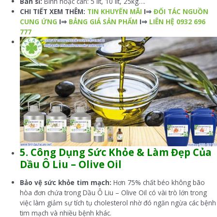
Bán sỉ:
Bình hoặc can: 5 lít, 10 lít, 25kg….
CHI TIẾT XEM THÊM:
TIN KHUYẾN MÃI
I⇒
ĐỐI TÁC NGUỒN
CUNG ỨNG
I⇒
BẢNG GIÁ SẢN PHẨM
I⇒
LIÊN HỆ 0932 696
777
5. Công Dụng Sức Khỏe & Làm Đẹp Của
Dầu Ô Liu – Olive Oil
Bảo vệ sức khỏe tim mạch:
Hơn 75% chất béo không bão
hòa đơn chứa trong Dầu Ô Liu – Olive Oil có vài trò lớn trong
việc làm giảm sự tích tụ cholesterol nhờ đó ngăn ngừa các bệnh
tim mạch và nhiều bệnh khác.