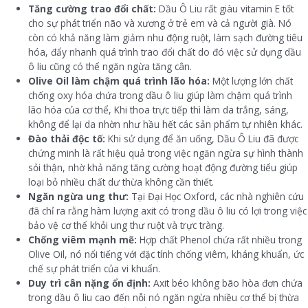
Tăng cường trao đổi chất:
Dầu Ô Liu rất giàu vitamin E tốt
cho sự phát triển não và xương ở trẻ em và cả người già. Nó
còn có khả năng làm giảm nhu động ruột, làm sạch đường tiêu
hóa, đẩy nhanh quá trình trao đổi chất do đó việc sử dụng dầu
ô liu cũng có thể ngăn ngừa tăng cân.
Olive Oil làm chậm quá trình lão hóa:
Một lượng lớn chất
chống oxy hóa chứa trong dầu ô liu giúp làm chậm quá trình
lão hóa của cơ thể, Khi thoa trực tiếp thì làm da trắng, sáng,
không để lại da nhờn như hầu hết các sản phẩm tự nhiên khác.
Đào thải độc tố:
Khi sử dụng để ăn uống, Dầu Ô Liu đã được
chứng minh là rất hiệu quả trong việc ngăn ngừa sự hình thành
sỏi thận, nhờ khả năng tăng cường hoạt động đường tiểu giúp
loại bỏ nhiều chất dư thừa không cần thiết.
Ngăn ngừa ung thư:
Tại Đại Học Oxford, các nhà nghiên cứu
đã chỉ ra rằng hàm lượng axit có trong dầu ô liu có lợi trong việc
bảo vệ cơ thể khỏi ung thư ruột và trực tràng.
Chống viêm mạnh mẽ:
Hợp chất Phenol chứa rất nhiều trong
Olive Oil, nó nổi tiếng với đặc tính chống viêm, kháng khuẩn, ức
chế sự phát triển của vi khuẩn.
Duy trì cân nặng ổn định:
Axit béo không bão hòa đơn chứa
trong dầu ô liu cao đến nỗi nó ngăn ngừa nhiều cơ thể bị thừa