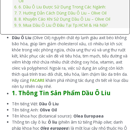
Oil
6. Dầu Ô Liu Được Sử Dụng Trong Các Ngành:
7. Hướng Dẫn Cách Dùng Dầu Ô Liu – Olive Oil
8. Khuyến Cáo Khi Sử Dụng Dầu Ô Liu – Olive Oil
9. Mua Dầu Ô Liu Ở Đâu Tại Tp.HCM & Hà Nội?
Dầu Ô Liu
(Olive Oil) nguyên chất ép lạnh giàu axit béo không
bão hòa, giúp làm giảm cholesterol xấu, có nhiều lợi ích sức
khỏe trong việc phòng ngừa, chữa ung thư vú và ung thư ruột
kết, khắc phục các vấn đề về tiêu hóa, tim mạch, tiểu đường và
viêm khớp nhờ chứa nhiều chất chống oxy hóa, vitamin, axit
oleic và polyphenol. Ngoài ra, việc sử dụng ăn uống còn kích
thích quá trình trao đổi chất, tiêu hóa, làm chậm lão da trên da.
Hãy cùng
FACARE
khám phá những tác dụng chi tiết về loại dầu
nền tự nhiên này nhé.
1. Thông Tin Sản Phẩm Dầu Ô Liu
Tên tiếng Việt:
Dầu Ô Liu
Tên tiếng Anh:
Olive Oil
Tên khoa học (Botanical source):
Olea Europaea
Thông tin cây ô liu:
Ô liu
(phiên âm từ tiếng Pháp
olive
; danh
pháp khoa học
Olea europaea
) là một loại cây nhỏ thuộc Họ Ô