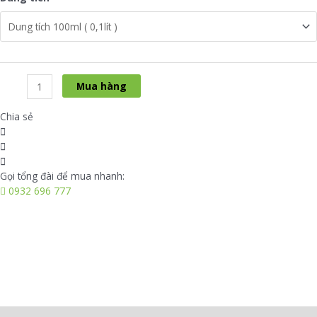
Dầu
Mua hàng
ô
liu
Chia sẻ
-
Olive
Giá
Sỉ
Gọi tổng đài để mua nhanh:
số
0932 696 777
lượng