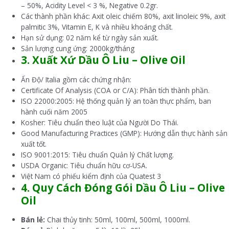
– 50%, Acidity Level < 3 %, Negative 0.2gr.
Các thành phần khác: Axit oleic chiếm 80%, axit linoleic 9%, axit
palmitic 3%, Vitamin E, K và nhiều khoáng chất.
Hạn sử dụng: 02 năm kể từ ngày sản xuất.
Sản lượng cung ứng: 2000kg/tháng
3. Xuất Xứ Dầu Ô Liu – Olive Oil
Ấn Độ/ Italia gồm các chứng nhận:
Certificate Of Analysis (COA or C/A): Phân tích thành phần.
ISO 22000:2005: Hệ thống quản lý an toàn thực phẩm, ban
hành cuối năm 2005
Kosher: Tiêu chuẩn theo luật của Người Do Thái.
Good Manufacturing Practices (GMP): Hướng dẫn thực hành sản
xuất tốt.
ISO 9001:2015: Tiêu chuẩn Quản lý Chất lượng.
USDA Organic: Tiêu chuẩn hữu cơ-USA.
Việt Nam có phiếu kiểm định của Quatest 3
4. Quy Cách Đóng Gói Dầu Ô Liu – Olive
Oil
Bán lẻ:
Chai thủy tinh: 50ml, 100ml, 500ml, 1000ml.