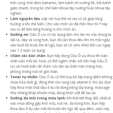
trộn cùng chút dấm balsamic, làm bánh mì nướng tỏi, bột bánh
gato chanh, trong lúc chế biến khoai tây nướng hoặc khoai tây
nghiền.
Làm nguyên liệu
ướp các loại thịt và rau củ sẽ giúp tăng
hương vị khi chế biến. Cho vào món ăn đã chín như mì Ý hay
rau củ để làm tăng hương vị cho món ăn.
Dưỡng mi:
Dầu Ô Liu có tác dụng làm cho làn mi của chúng ta
dài ra, dày và cong hơn, bạn chỉ cần thoa đều lên mi mỗi ngày
vào buổi tối trước khi đi ngủ, bạn sẽ có cảm nhận tích cực ngay
sau 1-2 tuần sử dụng.
Chăm sóc bàn chân:
Bạn hãy dùng Dầu Ô Liu thoa lên bàn
chân vào mỗi tối, hoặc có thể ngâm chân với hỗn hợp Dầu Ô
Liu và muối biển để chăm sóc làn da chân mịn màng hơn,
phòng chống nứt nẻ gót chân.
Toner tự nhiên:
Dầu Ô liu có thể loại bỏ lớp trang điểm không
chứa hóa chất gì, đồng thời còn cung cấp vitamin E cho da. Bạn
hãy thoa một chút dầu ô liu rồi dùng bông tẩy trang, massage
nhẹ nhàng khắp khuôn mặt, dùng khăn ướt để lau lại.
Dưỡng da môi trong mùa lạnh:
Khi thời tiết thay đổi, nhất là
vào mùa đông gây khô môi, nứt nẻ, da bong tróc. Bạn hãy
thoa dầu ô liu vào mỗi tối trước khi ngủ để qua đêm, cách này