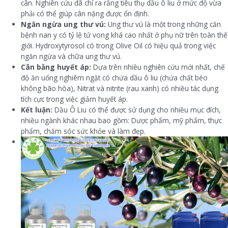
cân. Nghiên cứu đã chỉ ra rằng tiêu thụ dầu ô liu ở mức độ vừa
phải có thể giúp cân nặng được ổn định.
Ngăn ngừa ung thư vú:
Ung thư vú là một trong những căn
bệnh nan y có tỷ lệ tử vong khá cao nhất ở phụ nữ trên toàn thế
giới. Hydroxytyrosol có trong Olive Oil có hiệu quả trong việc
ngăn ngừa và chữa ung thư vú.
Cân bằng huyết áp:
Dựa trên nhiều nghiên cứu mới nhất, chế
độ ăn uống nghiêm ngặt có chứa dầu ô liu (chứa chất béo
không bão hòa), Nitrat và nitrite (rau xanh) có nhiều tác dụng
tích cực trong việc giảm huyết áp.
Kết luận:
Dầu Ô Liu có thể được sử dụng cho nhiều mục đích,
nhiều ngành khác nhau bao gồm: Dược phẩm, mỹ phẩm, thực
phẩm, chăm sóc sức khỏe và làm đẹp.