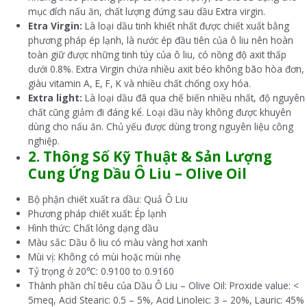
mục đích nấu ăn, chất lượng đứng sau dầu Extra virgin.
Etra Virgin:
Là loại dầu tinh khiết nhất được chiết xuất bằng
phương pháp ép lạnh, là nước ép đầu tiên của ô liu nên hoàn
toàn giữ được những tinh túy của ô liu, có nồng độ axit thấp
dưới 0.8%. Extra Virgin chứa nhiều axit béo không bão hòa đơn,
giàu vitamin A, E, F, K và nhiều chất chống oxy hóa.
Extra light:
Là loại dầu đã qua chế biến nhiều nhất, độ nguyên
chất cũng giảm đi đáng kể. Loại dầu này không được khuyên
dùng cho nấu ăn. Chủ yếu được dùng trong nguyên liệu công
nghiệp.
2. Thông Số Kỹ Thuật & Sản Lượng
Cung Ứng Dầu Ô Liu – Olive Oil
Bộ phận chiết xuất ra dầu: Quả Ô Liu
Phương pháp chiết xuất: Ép lạnh
Hình thức: Chất lỏng dạng dầu
Màu sắc: Dầu ô liu có màu vàng hơi xanh
Mùi vị: Không có mùi hoặc mùi nhẹ
Tỷ trọng ở 20℃: 0.9100 to 0.9160
Thành phần chỉ tiêu của Dầu Ô Liu – Olive Oil: Proxide value: <
5meq, Acid Stearic: 0.5 – 5%, Acid Linoleic: 3 – 20%, Lauric: 45%