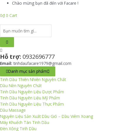
Skip
Chào mừng bạn đã đến với Facare !
to
content
0
₫
0
Cart
Search
...
Hỗ trợ:
0932696777
Email:
tinhdaufacare1979@gmail.com
Danh mục sản phẩm
Tinh Dầu Thiên Nhiên Nguyên Chất
Dầu Nền Nguyên Chất
Tinh Dầu Nguyên Liệu Dược Phẩm
Tinh Dầu Nguyên Liệu Mỹ Phẩm
Tinh Dầu Nguyên Liệu Thực Phẩm
Dầu Massage
Nguyên Liệu Sản Xuất Dầu Gió – Dầu Viêm Xoang
Máy Khuếch Tán Tinh Dầu
Đèn Xông Tinh Dầu