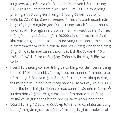
liu (
Oleaceae
). Bản địa của ô liu là miền duyên hải Địa Trung
Hải, đến Iran ven bờ nam biển Caspi. Trái Ô liu là một nông
phẩm giá trị ở vùng Địa Trung Hải dùng để làm dầu ô liu.
Miêu tả: Cây ô liu,
Olea europaea
, là một cây xanh quanh năm
hoặc cây bụi có nguồn gốc từ Địa Trung Hải Châu Âu, Châu Á
và Châu Phi. Nó ngắn và thấp, và hiếm khi vượt quá 8 -15 mét.
một giống duy nhất bao gồm 40.000 cây chỉ được tìm thấy ở
khu vực xung quanh Pisciotta thuộc vùng Campania, miền nam
nước Ý thường vượt quá con số này, với đường kính thân tương
ứng lớn. Các lá màu xanh, thuôn dài, kích thước dài 4 –10 cm
chiều dài và 1–3 cm chiều rộng. Thân cây thường lồi lõm và
xoắn.
Hoa ô liu thường có màu trắng và có lông, với đài hoa và tràng
hoa có 10 khe, hai nhị, và nhụy hoa, nở thành chùm mọc ra từ
nách lá, Quả ô liu là một quả nhỏ dài 1 – 2,5 cm khi quả chín,
thịt mỏng hơn và nhỏ hơn ở cây mọc dại so với cây ăn quả. Ô liu
được thu hoạch ở giai đoạn có màu xanh lá cây đến màu tím.Ô
liu đen đóng hộp thường được làm thêm màu đen nhân tạo và
có thể chứa gluconat sắt hóa học để cải thiện vẻ bên ngoài.
Dầu ô liu là gì? Dầu ô liu được ép từ trái ô liu có nhiều tác dụng
bao gồm ngăn ngừa các bệnh về tim mạch, giảm cholesterol