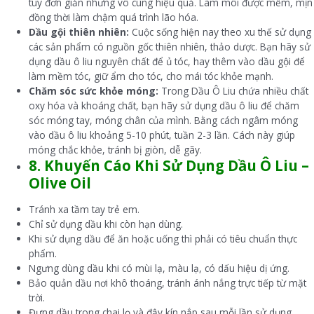
tuy đơn giản nhưng vô cùng hiệu quả. Làm môi được mềm, mịn
đồng thời làm chậm quá trình lão hóa.
Dầu gội thiên nhiên:
Cuộc sống hiện nay theo xu thế sử dụng
các sản phẩm có nguồn gốc thiên nhiên, thảo dược. Bạn hãy sử
dụng dầu ô liu nguyên chất để ủ tóc, hay thêm vào dầu gội để
làm mềm tóc, giữ ẩm cho tóc, cho mái tóc khỏe mạnh.
Chăm sóc sức khỏe móng:
Trong Dầu Ô Liu chứa nhiều chất
oxy hóa và khoáng chất, bạn hãy sử dụng dầu ô liu để chăm
sóc móng tay, móng chân của mình. Bằng cách ngâm móng
vào dầu ô liu khoảng 5-10 phút, tuần 2-3 lần. Cách này giúp
móng chắc khỏe, tránh bị giòn, dễ gãy.
8. Khuyến Cáo Khi Sử Dụng Dầu Ô Liu –
Olive Oil
Tránh xa tầm tay trẻ em.
Chỉ sử dụng dầu khi còn hạn dùng.
Khi sử dụng dầu để ăn hoặc uống thì phải có tiêu chuẩn thực
phẩm.
Ngưng dùng dầu khi có mùi lạ, màu lạ, có dấu hiệu dị ứng.
Bảo quản dầu nơi khô thoáng, tránh ánh nắng trực tiếp từ mặt
trời.
Đựng dầu trong chai lọ và đậy kín nắp sau mỗi lần sử dụng.