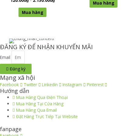
120.000
₫
-
2.150.000
₫
5 sao
có
Mua hàng
hạng
phẩm
được
0
Sản
thể
5 sao
này
chọn
Mua hàng
phẩm
được
có
trên
này
chọn
nhiều
trang
có
trên
biến
sản
nhiều
trang
thể.
phẩm
biến
sản
Các
ĐĂNG KÝ ĐỂ NHẬN KHUYẾN MÃI
thể.
phẩm
tùy
Các
chọn
Email
tùy
có
chọn
Đăng ký
thể
có
được
Mạng xã hội
thể
chọn
Facebook
Twitter
Linkedin
Instagram
Pinterest
được
trên
Hướng dẫn
chọn
trang
Mua Hàng Qua Điện Thoại
trên
sản
Mua Hàng Tại Cửa Hàng
trang
phẩm
Mua Hàng Qua Email
sản
Đặt Hàng Trực Tiếp Tại Website
phẩm
fanpage
Facebook