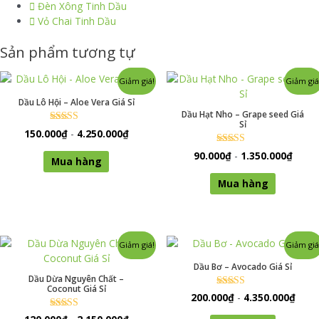
Đèn Xông Tinh Dầu
Vỏ Chai Tinh Dầu
Sản phẩm tương tự
Giảm giá!
Giảm giá
Dầu Lô Hội – Aloe Vera Giá Sỉ
Dầu Hạt Nho – Grape seed Giá
Sỉ
Được xếp
150.000
₫
-
4.250.000
₫
hạng
0
Sản
Được xếp
90.000
₫
-
1.350.000
₫
5 sao
Mua hàng
hạng
phẩm
0
Sản
5 sao
này
Mua hàng
phẩm
có
này
nhiều
có
biến
nhiều
thể.
Giảm giá!
Giảm giá
biến
Các
thể.
Dầu Bơ – Avocado Giá Sỉ
tùy
Dầu Dừa Nguyên Chất –
Các
chọn
Coconut Giá Sỉ
tùy
Được xếp
200.000
₫
-
4.350.000
₫
có
hạng
chọn
0
Sản
thể
Được xếp