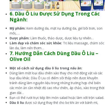
6. Dầu Ô Liu Được Sử Dụng Trong Các
Ngành:
Mỹ phẩm:
Kem dưỡng da, mặt nạ dưỡng da, gel bôi trơn, son
môi,….
Dược phẩm:
Làm thuốc, thảo dược, dược liệu tự nhiên…
Làm đẹp và chăm sóc sức khỏe:
Trị liệu massage, chăm sóc
làn da, làm nến thơm…
7. Hướng Dẫn Cách Dùng Dầu Ô Liu –
Olive Oil
Một số cách sử dụng dầu
ô
liu trong nấu ăn:
Dùng làm một loại dầu chiên xào thay cho mỡ động vật và các
loại dầu khác. Dầu Ô Liu có điểm sôi thấp nên được khuyên
tránh dùng làm nguyên liệu trong những trường hợp chế biến
các món ăn cần nhiệt độ cao như chiên, áp chảo, xào trong thời
gian dài…
Bạn có thể rưới trực tiếp lên món salad hoặc làm xốt trộn salad.
Dầu ô liu
được sử dụng thay thế cho bơ khi ăn với bánh mì,