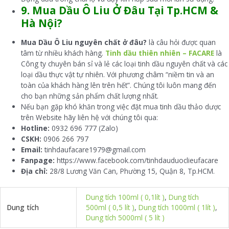
9. Mua Dầu Ô Liu Ở Đâu Tại Tp.HCM &
Hà Nội?
Mua Dầu Ô Liu nguyên chất ở đâu?
là câu hỏi được quan
tâm từ nhiều khách hàng.
Tinh dầu thiên nhiên – FACARE
là
Công ty chuyên bán sỉ và lẻ các loại tinh dầu nguyên chất và các
loại dầu thực vật tự nhiên. Với phương châm “niềm tin và an
toàn của khách hàng lên trên hết”. Chúng tôi luôn mang đến
cho bạn những sản phẩm chất lượng nhất.
Nếu bạn gặp khó khăn trong việc đặt mua tinh dầu thảo dược
trên Website hãy liên hệ với chúng tôi qua:
Hotline:
0932 696 777 (Zalo)
CSKH:
0906 266 797
Email:
tinhdaufacare1979@gmail.com
Fanpage:
https://www.facebook.com/tinhdauduoclieufacare
Địa chỉ:
28/8 Lương Văn Can, Phường 15, Quận 8, Tp.HCM.
Dung tích 100ml ( 0,1lít )
,
Dung tích
Dung tích
500ml ( 0,5 lít )
,
Dung tích 1000ml ( 1lít )
,
Dung tích 5000ml ( 5 lít )