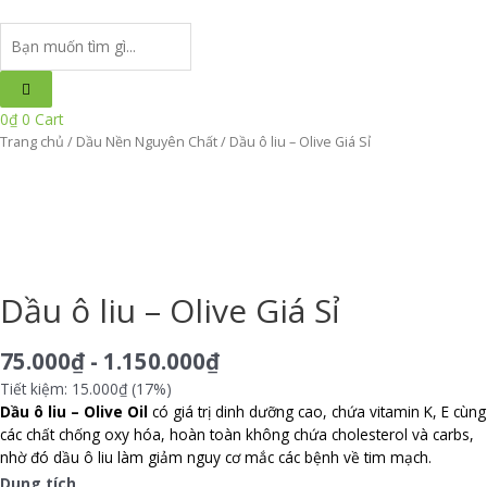
Search
...
0
₫
0
Cart
Trang chủ
/
Dầu Nền Nguyên Chất
/ Dầu ô liu – Olive Giá Sỉ
Dầu ô liu – Olive Giá Sỉ
75.000
₫
-
1.150.000
₫
Tiết kiệm: 15.000₫ (17%)
Dầu ô liu – Olive Oil
có giá trị dinh dưỡng cao, chứa vitamin K, E cùng
các chất chống oxy hóa, hoàn toàn không chứa cholesterol và carbs,
nhờ đó dầu ô liu làm giảm nguy cơ mắc các bệnh về tim mạch.
Dung tích