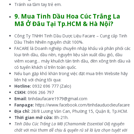
Tránh xa tầm tay trẻ em.
9. Mua
Tinh Dầu Hoa Cúc Trắng La
Mã
Ở Đâu Tại
Tp.HCM & Hà Nội?
Công Ty TNHH Tinh Dầu Dược Liệu Facare – Cung cấp Tinh
Dầu Thiên Nhiên nguyên chất 100%.
FACARE là Doanh nghiệp chuyên nhập khẩu và phân phối các
loại tinh dầu, dầu nền, nguyên liệu sản xuất dầu gió, dầu
viêm xoang… máy khuếch tán tinh dầu, đèn xông tinh dầu và
có tuyển khách sỉ trên toàn quốc.
Nếu bạn gặp khó khăn trong việc đặt mua trên Website hãy
liên hệ với chúng tôi qua:
Hotline:
0932 696 777 (Zalo)
CSKH:
0906 266 797
Email:
tinhdaufacare1979@gmail.com
Fanpage:
https://www.facebook.com/tinhdauduoclieufacare
Địa chỉ:
28/8 Lương Văn Can, Phường 15, Quận 8, Tp.HCM.
Thời gian mở cửa:
8h-21h.
Tinh Dầu Cúc Trắng La Mã (Chamomile Essential Oil) nguyên
chất với mùi thơm dễ chịu & quyến rũ sẽ là lựa chọn tuyệt vời