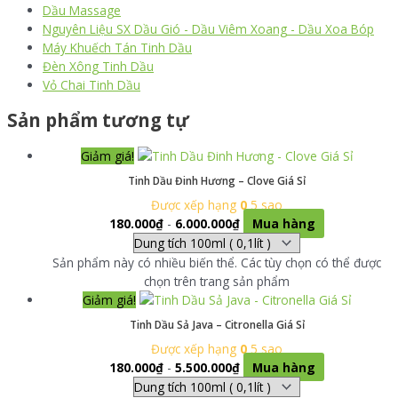
Dầu Massage
Nguyên Liệu SX Dầu Gió - Dầu Viêm Xoang - Dầu Xoa Bóp
Máy Khuếch Tán Tinh Dầu
Đèn Xông Tinh Dầu
Vỏ Chai Tinh Dầu
Sản phẩm tương tự
Giảm giá!
Tinh Dầu Đinh Hương – Clove Giá Sỉ
Được xếp hạng
0
5 sao
180.000
₫
-
6.000.000
₫
Mua hàng
Sản phẩm này có nhiều biến thể. Các tùy chọn có thể được
chọn trên trang sản phẩm
Giảm giá!
Tinh Dầu Sả Java – Citronella Giá Sỉ
Được xếp hạng
0
5 sao
180.000
₫
-
5.500.000
₫
Mua hàng