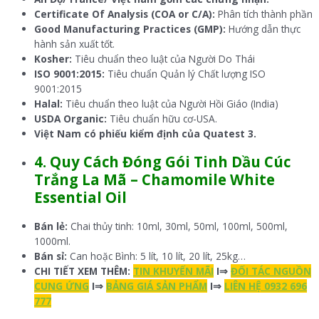
Certificate Of Analysis (COA or C/A):
Phân tích thành phần
Good Manufacturing Practices (GMP):
Hướng dẫn thực
hành sản xuất tốt.
Kosher:
Tiêu chuẩn theo luật của Người Do Thái
ISO 9001:2015:
Tiêu chuẩn Quản lý Chất lượng ISO
9001:2015
Halal:
Tiêu chuẩn theo luật của Người Hồi Giáo (India)
USDA Organic:
Tiêu chuẩn hữu cơ-USA.
Việt Nam có phiếu kiểm định của Quatest 3.
4.
Quy Cách Đóng Gói
Tinh Dầu Cúc
Trắng La Mã –
Chamomile White
Essential Oil
Bán lẻ:
Chai thủy tinh: 10ml, 30ml, 50ml, 100ml, 500ml,
1000ml.
Bán sỉ:
Can hoặc Bình: 5 lít, 10 lít, 20 lít, 25kg…
CHI TIẾT XEM THÊM:
TIN KHUYẾN MÃI
I⇒
ĐỐI TÁC NGUỒN
CUNG ỨNG
I⇒
BẢNG GIÁ SẢN PHẨM
I⇒
LIÊN HỆ 0932 696
777