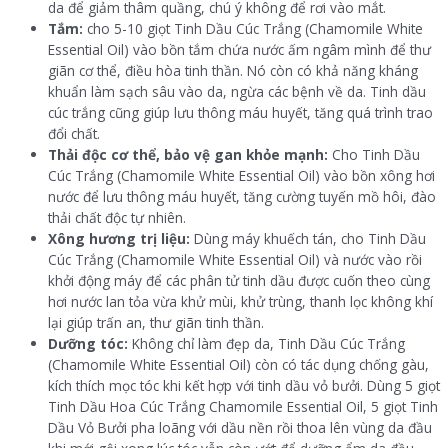
da để giảm thâm quầng, chú ý không để rơi vào mắt.
Tắm:
cho 5-10 giọt Tinh Dầu Cúc Trắng (Chamomile White
Essential Oil) vào bồn tắm chứa nước ấm ngâm mình để thư
giãn cơ thể, điều hòa tinh thần. Nó còn có khả năng kháng
khuẩn làm sạch sâu vào da, ngừa các bệnh về da. Tinh dầu
cúc trắng cũng giúp lưu thông máu huyết, tăng quá trình trao
đổi chất.
Thải độc cơ thể, bảo vệ gan khỏe mạnh:
Cho Tinh Dầu
Cúc Trắng (Chamomile White Essential Oil) vào bồn xông hơi
nước để lưu thông máu huyết, tăng cường tuyến mồ hôi, đào
thải chất độc tự nhiên.
Xông hương trị liệu:
Dùng máy khuếch tán, cho Tinh Dầu
Cúc Trắng (Chamomile White Essential Oil) và nước vào rồi
khởi động máy để các phân tử tinh dầu được cuốn theo cùng
hơi nước lan tỏa vừa khử mùi, khử trùng, thanh lọc không khí
lại giúp trấn an, thư giãn tinh thần.
Dưỡng tóc:
Không chỉ làm đẹp da, Tinh Dầu Cúc Trắng
(Chamomile White Essential Oil) còn có tác dụng chống gàu,
kích thích mọc tóc khi kết hợp với tinh dầu vỏ bưởi. Dùng 5 giọt
Tinh Dầu Hoa Cúc Trắng Chamomile Essential Oil, 5 giọt Tinh
Dầu Vỏ Bưởi pha loãng với dầu nền rồi thoa lên vùng da đầu