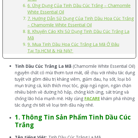
6. Ứng Dụng Của Tinh Dầu Cúc Trắng – Chamomile
White Essential Oil
7. Hướng Dẫn Sử Dụng Của Tinh Dầu Hoa Cúc Trắng
– Chamomile White Essential Oil
8. Khuyến Cáo Khi Sử Dụng Tinh Dầu Cúc Trắng La
Mã
9. Mua Tinh Dầu Hoa Cúc Trắng La Mã Ở Đâu
Tại Tp.HCM & Hà Nội?
Tinh Dầu Cúc Trắng La Mã
(Chamomile White Essential Oil)
nguyên chất có mùi thơm tươi mát, dễ chịu với nhiều tác dụng
tuyệt vời gồm điều trị kháng viêm, giảm đau, hạ sốt, loại bỏ
mụn trứng cá, kích thích mọc tóc, giúp ngủ ngon, ngăn chặn
nhiều bệnh về đường hô hấp, chống kích ứng, sát trùng và
chống lão hóa mạnh mẽ. Hãy cùng
FACARE
khám phá những
tác dụng chi tiết về loại tinh dầu này nhé.
1. Thông Tin Sản Phẩm Tinh Dầu Cúc
Trắng
Tên tiếng Việt:
Tinh Dầu Cúc Trắng La Mã