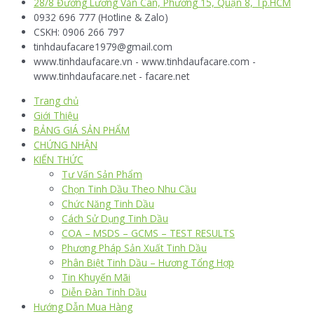
28/8 Đường Lương Văn Can, Phường 15, Quận 8, Tp.HCM
0932 696 777 (Hotline & Zalo)
CSKH: 0906 266 797
tinhdaufacare1979@gmail.com
www.tinhdaufacare.vn - www.tinhdaufacare.com -
www.tinhdaufacare.net - facare.net
Trang chủ
Giới Thiệu
BẢNG GIÁ SẢN PHẨM
CHỨNG NHẬN
KIẾN THỨC
Tư Vấn Sản Phẩm
Chọn Tinh Dầu Theo Nhu Cầu
Chức Năng Tinh Dầu
Cách Sử Dụng Tinh Dầu
COA – MSDS – GCMS – TEST RESULTS
Phương Pháp Sản Xuất Tinh Dầu
Phân Biệt Tinh Dầu – Hương Tổng Hợp
Tin Khuyến Mãi
Diễn Đàn Tinh Dầu
Hướng Dẫn Mua Hàng