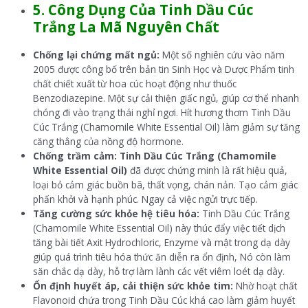
5.
Công Dụng Của Tinh Dầu
Cúc
Trắng
La Mã Nguyên Chất
Chống lại chứng mất ngủ:
Một số nghiên cứu vào năm
2005 được công bố trên bản tin Sinh Học và Dược Phẩm tinh
chất chiết xuất từ hoa cúc hoạt động như thuốc
Benzodiazepine. Một sự cải thiện giấc ngủ, giúp cơ thể nhanh
chóng đi vào trạng thái nghỉ ngơi. Hít hương thơm Tinh Dầu
Cúc Trắng (Chamomile White Essential Oil) làm giảm sự tăng
căng thẳng của nồng độ hormone.
Chống trầm cảm: Tinh Dầu Cúc Trắng (Chamomile
White Essential Oil)
đã được chứng minh là rất hiệu quả,
loại bỏ cảm giác buồn bã, thất vọng, chán nản. Tạo cảm giác
phấn khởi và hạnh phúc. Ngay cả việc ngửi trực tiếp.
Tăng cường sức khỏe hệ tiêu hóa:
Tinh Dầu Cúc Trắng
(Chamomile White Essential Oil) này thúc đẩy việc tiết dịch
tăng bài tiết Axit Hydrochloric, Enzyme và mật trong dạ dày
giúp quá trình tiêu hóa thức ăn diễn ra ổn định, Nó còn làm
săn chắc dạ dày, hỗ trợ làm lành các vết viêm loét dạ dày.
Ổn định huyết áp, cải thiện sức khỏe tim:
Nhờ hoạt chất
Flavonoid chứa trong Tinh Dầu Cúc khá cao làm giảm huyết