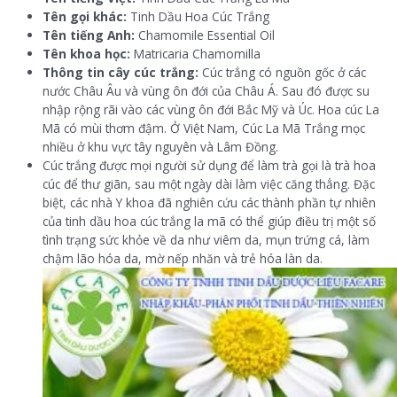
Tên gọi khác:
Tinh Dầu Hoa Cúc Trắng
Tên tiếng Anh:
Chamomile Essential Oil
Tên khoa học:
Matricaria Chamomilla
Thông tin cây cúc trắng:
Cúc trắng có nguồn gốc ở các
nước Châu Âu và vùng ôn đới của Châu Á. Sau đó được su
nhập rộng rãi vào các vùng ôn đới Bắc Mỹ và Úc. Hoa cúc La
Mã có mùi thơm đậm. Ở Việt Nam, Cúc La Mã Trắng mọc
nhiều ở khu vực tây nguyên và Lâm Đồng.
Cúc trắng được mọi người sử dụng để làm trà gọi là trà hoa
cúc để thư giãn, sau một ngày dài làm việc căng thẳng. Đặc
biệt, các nhà Y khoa đã nghiên cứu các thành phần tự nhiên
của tinh dầu hoa cúc trắng la mã có thể giúp điều trị một số
tình trạng sức khỏe về da như viêm da, mụn trứng cá, làm
chậm lão hóa da, mờ nếp nhăn và trẻ hóa làn da.