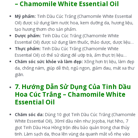
–
Chamomile White Essential Oil
Mỹ phẩm:
Tinh Dầu Cúc Trắng (Chamomile White Essential
Oil) được sử dụng làm nước hoa, kem dưỡng da, hương liệu,
tạo hương thơm cho sản phẩm.
Dược phẩm:
Tinh Dầu Cúc Trắng (Chamomile White
Essential Oil) được sử dụng làm thuốc, thảo dược, dược liệu…
Thực phẩm:
Tinh Dầu Cúc Trắng (Chamomile White
Essential Oil) có thể sử dùng để ướp trà, ẩm thực trị liệu…
Chăm sóc sức khỏe và làm đẹp:
Xông hơn trị liệu, làm đẹp
da, chống nám, giúp dễ thở, ngủ ngon, giảm đau, mát xa thư
giãn.
7. Hướng Dẫn Sử Dụng Của Tinh Dầu
Hoa Cúc Trắng –
Chamomile White
Essential Oil
Chăm sóc da:
Dùng 10 giọt Tinh Dầu Cúc Trắng (Chamomile
White Essential Oil), 30ml dầu nền như Jojoba, Hạt Nho, 7
giọt Tinh Dầu Hoa Hồng trộn đều bảo quản trong chai thủy
tinh. Làm sạch da, thoa lên vùng da quanh mắt vỗ nhẹ vào