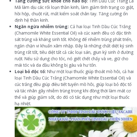
Tăng cường sức khỏe cho não bộ:
Tinh Dầu Cúc Trắng La
Mã làm dịu các rối loạn thần kinh, làm giảm tình trạng co giật,
hồi hộp, chuột rút, mất kiểm soát chân tay. Tăng cường ổn
định hệ thần kinh.
Ngăn ngừa nhiễm trùng:
Cả hai loại Tinh Dầu Cúc Trắng
(Chamomile White Essential Oil) và cúc xanh đều có đặc tính
sát trùng và kháng sinh tốt. Không để nhiễm trùng phát triển,
ngăn chặn vi khuẩn xâm nhập. Đây là những chất diệt ký sinh
trùng rất tốt, tiêu diệt tất cả các loại sán, giun ký sinh ở đường
ruột. Nếu sử dụng cho tóc, nó giết chết chấy và ve, giữ cho
mái tóc và da đầu không bị gàu và hư tổn.
Loại bỏ độc tố:
Như một loại thuốc giúp thoát mồ hôi, cả hai
loại Tinh Dầu Cúc Trắng (Chamomile White Essential Oil) và
cúc trắng đều giúp điều tiết tuyến mồ hôi, giúp loại bỏ độc tố
và tác nhân gây nhiễm trùng trong khi đồng thời làm mát cơ
thể và giúp giảm sốt, do đó có tác dụng như một loại thuốc
hạ nhiệt.