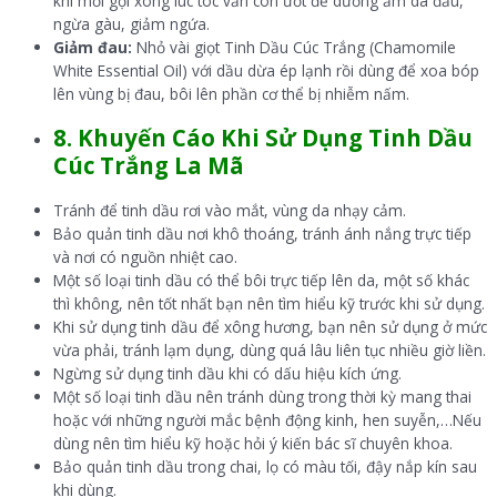
khi mới gội xong lúc tóc vẫn còn ướt để dưỡng ẩm da đầu,
ngừa gàu, giảm ngứa.
Giảm đau:
Nhỏ vài giọt Tinh Dầu Cúc Trắng (Chamomile
White Essential Oil) với dầu dừa ép lạnh rồi dùng để xoa bóp
lên vùng bị đau, bôi lên phần cơ thể bị nhiễm nấm.
8. Khuyến Cáo Khi Sử Dụng Tinh Dầu
Cúc Trắng La Mã
Tránh để tinh dầu rơi vào mắt, vùng da nhạy cảm.
Bảo quản tinh dầu nơi khô thoáng, tránh ánh nắng trực tiếp
và nơi có nguồn nhiệt cao.
Một số loại tinh dầu có thể bôi trực tiếp lên da, một số khác
thì không, nên tốt nhất bạn nên tìm hiểu kỹ trước khi sử dụng.
Khi sử dụng tinh dầu để xông hương, bạn nên sử dụng ở mức
vừa phải, tránh lạm dụng, dùng quá lâu liên tục nhiều giờ liền.
Ngừng sử dụng tinh dầu khi có dấu hiệu kích ứng.
Một số loại tinh dầu nên tránh dùng trong thời kỳ mang thai
hoặc với những người mắc bệnh động kinh, hen suyễn,…Nếu
dùng nên tìm hiểu kỹ hoặc hỏi ý kiến bác sĩ chuyên khoa.
Bảo quản tinh dầu trong chai, lọ có màu tối, đậy nắp kín sau
khi dùng.