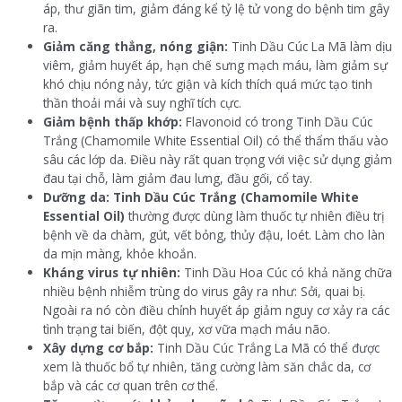
áp, thư giãn tim, giảm đáng kể tỷ lệ tử vong do bệnh tim gây
ra.
Giảm căng thẳng, nóng giận:
Tinh Dầu Cúc La Mã làm dịu
viêm, giảm huyết áp, hạn chế sưng mạch máu, làm giảm sự
khó chịu nóng nảy, tức giận và kích thích quá mức tạo tinh
thần thoải mái và suy nghĩ tích cực.
Giảm bệnh thấp khớp:
Flavonoid có trong Tinh Dầu Cúc
Trắng (Chamomile White Essential Oil) có thể thẩm thấu vào
sâu các lớp da. Điều này rất quan trọng với việc sử dụng giảm
đau tại chỗ, làm giảm đau lưng, đầu gối, cổ tay.
Dưỡng da: Tinh Dầu Cúc Trắng (Chamomile White
Essential Oil)
thường được dùng làm thuốc tự nhiên điều trị
bệnh về da chàm, gút, vết bỏng, thủy đậu, loét. Làm cho làn
da mịn màng, khỏe khoắn.
Kháng virus tự nhiên:
Tinh Dầu Hoa Cúc có khả năng chữa
nhiều bệnh nhiễm trùng do virus gây ra như: Sởi, quai bị.
Ngoài ra nó còn điều chỉnh huyết áp giảm nguy cơ xảy ra các
tình trạng tai biến, đột quỵ, xơ vữa mạch máu não.
Xây dựng cơ bắp:
Tinh Dầu Cúc Trắng La Mã có thể được
xem là thuốc bổ tự nhiên, tăng cường làm săn chắc da, cơ
bắp và các cơ quan trên cơ thể.