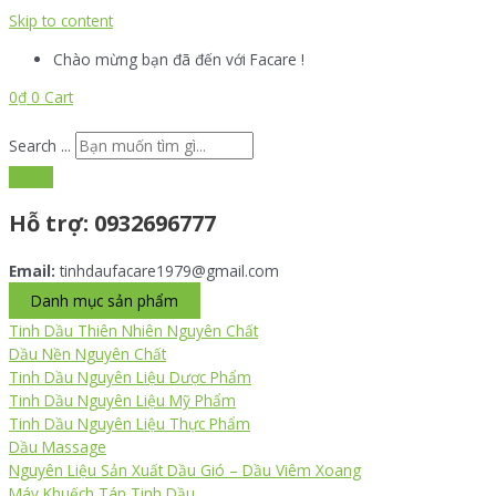
Skip to content
Chào mừng bạn đã đến với Facare !
0
₫
0
Cart
Search ...
Hỗ trợ:
0932696777
Email:
tinhdaufacare1979@gmail.com
Danh mục sản phẩm
Tinh Dầu Thiên Nhiên Nguyên Chất
Dầu Nền Nguyên Chất
Tinh Dầu Nguyên Liệu Dược Phẩm
Tinh Dầu Nguyên Liệu Mỹ Phẩm
Tinh Dầu Nguyên Liệu Thực Phẩm
Dầu Massage
Nguyên Liệu Sản Xuất Dầu Gió – Dầu Viêm Xoang
Máy Khuếch Tán Tinh Dầu