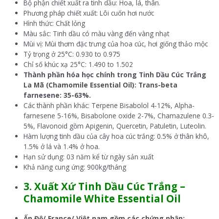
Bộ phận chiết xuất ra tinh dầu: Hoa, lá, thân.
Phương pháp chiết xuất: Lôi cuốn hơi nước
Hình thức: Chất lỏng
Màu sắc: Tinh dầu có màu vàng đến vàng nhạt
Mùi vị: Mùi thơm đặc trưng của hoa cúc, hơi giống thảo mộc
Tỷ trọng ở 25°C: 0.930 to 0.975
Chỉ số khúc xạ 25°C: 1.490 to 1.502
Thành phần hóa học chính trong Tinh Dầu Cúc Trắng
La Mã (Chamomile Essential Oil): Trans-beta
farnesene: 35-63%.
Các thành phần khác: Terpene Bisabolol 4-12%, Alpha-
farnesene 5-16%, Bisabolone oxide 2-7%, Chamazulene 0.3-
5%, Flavonoid gồm Apigenin, Quercetin, Patuletin, Luteolin.
Hàm lượng tinh dầu của cây hoa cúc trắng: 0.5% ở thân khô,
1.5% ở lá và 1.4% ở hoa.
Hạn sử dụng: 03 năm kể từ ngày sản xuất
Khả năng cung ứng: 900kg/tháng
3. Xuất Xứ Tinh Dầu Cúc Trắng –
Chamomile White Essential Oil
Ấn Độ/ France/ Việt nam gồm các chứng nhận: