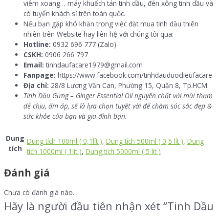
viêm xoang… máy khuếch tán tinh dầu, đèn xông tinh dầu và
có tuyển khách sỉ trên toàn quốc.
Nếu bạn gặp khó khăn trong việc đặt mua tinh dầu thiên
nhiên trên Website hãy liên hệ với chúng tôi qua:
Hotline:
0932 696 777 (Zalo)
CSKH:
0906 266 797
Email:
tinhdaufacare1979@gmail.com
Fanpage:
https://www.facebook.com/tinhdauduoclieufacare
Địa chỉ:
28/8 Lương Văn Can, Phường 15, Quận 8, Tp.HCM.
Tinh Dầu Gừng – Ginger Essential Oil nguyên chất với mùi thơm
dễ chịu, ấm áp, sẽ là lựa chọn tuyệt vời để chăm sóc sắc đẹp &
sức khỏe của bạn và gia đình bạn.
Dung
Dung tích 100ml ( 0,1lít )
,
Dung tích 500ml ( 0,5 lít )
,
Dung
tích
tích 1000ml ( 1lít )
,
Dung tích 5000ml ( 5 lít )
Đánh giá
Chưa có đánh giá nào.
Hãy là người đầu tiên nhận xét “Tinh Dầu