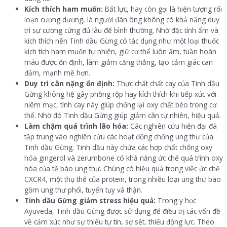
Kích thích ham muốn:
Bất lực, hay còn gọi là hiện tượng rối
loạn cương dương, là người đàn ông không có khả năng duy
trì sự cương cứng đủ lâu để bình thường. Nhờ đặc tính ấm và
kích thích nên Tinh dầu Gừng có tác dụng như một loại thuốc
kích tích ham muốn tự nhiên, giữ cơ thể luôn ấm, tuần hoàn
máu được ổn định, làm giảm căng thẳng, tạo cảm giác can
đảm, mạnh mẽ hơn.
Duy trì cân nặng ổn định:
Thực chất chất cay của Tinh dầu
Gừng không hệ gây phồng rộp hay kích thích khi tiếp xúc với
niêm mạc, tính cay này giúp chống lại oxy chất béo trong cơ
thể. Nhờ đó Tinh dầu Gừng giúp giảm cân tự nhiên, hiệu quả.
Làm chậm quá trình lão hóa:
Các nghiên cứu hiện đại đã
tập trung vào nghiên cứu các hoạt động chống ung thư của
Tinh dầu Gừng. Tinh dầu này chứa các hợp chất chống oxy
hóa gingerol và zerumbone có khả năng ức chế quá trình oxy
hóa của tế bào ung thư. Chúng có hiệu quả trong việc ức chế
CXCR4, một thụ thể của protein, trong nhiều loại ung thư bao
gồm ung thư phổi, tuyến tụy và thận.
Tinh dầu Gừng giảm stress hiệu quả:
Trong y học
Ayuveda, Tinh dầu Gừng được sử dụng để điều trị các vấn đề
về cảm xúc như sự thiếu tự tin, sợ sệt, thiếu động lực. Theo