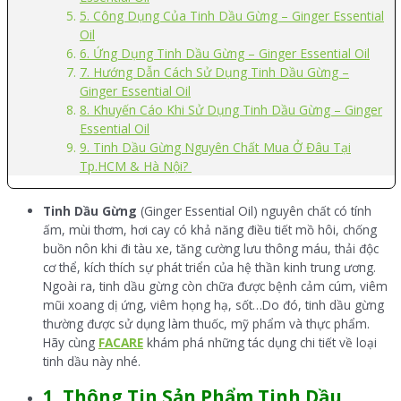
5. Công Dụng Của Tinh Dầu Gừng – Ginger Essential
Oil
6. Ứng Dụng Tinh Dầu Gừng – Ginger Essential Oil
7. Hướng Dẫn Cách Sử Dụng Tinh Dầu Gừng –
Ginger Essential Oil
8. Khuyến Cáo Khi Sử Dụng Tinh Dầu Gừng – Ginger
Essential Oil
9. Tinh Dầu Gừng Nguyên Chất Mua Ở Đâu Tại
Tp.HCM & Hà Nội?
Tinh Dầu Gừng
(Ginger Essential Oil) nguyên chất có tính
ấm, mùi thơm, hơi cay có khả năng điều tiết mồ hôi, chống
buồn nôn khi đi tàu xe, tăng cường lưu thông máu, thải độc
cơ thể, kích thích sự phát triển của hệ thần kinh trung ương.
Ngoài ra, tinh dầu gừng còn chữa được bệnh cảm cúm, viêm
mũi xoang dị ứng, viêm họng hạ, sốt…Do đó, tinh dầu gừng
thường được sử dụng làm thuốc, mỹ phẩm và thực phẩm.
Hãy cùng
FACARE
khám phá những tác dụng chi tiết về loại
tinh dầu này nhé.
1. Thông Tin Sản Phẩm Tinh Dầu