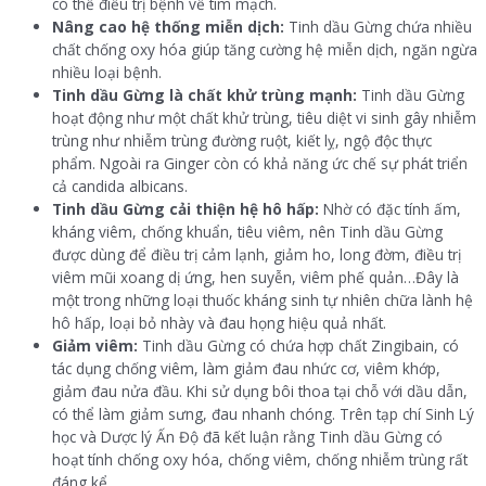
có thể điều trị bệnh về tim mạch.
Nâng cao hệ thống miễn dịch:
Tinh dầu Gừng chứa nhiều
chất chống oxy hóa giúp tăng cường hệ miễn dịch, ngăn ngừa
nhiều loại bệnh.
Tinh dầu Gừng là chất khử trùng mạnh:
Tinh dầu Gừng
hoạt động như một chất khử trùng, tiêu diệt vi sinh gây nhiễm
trùng như nhiễm trùng đường ruột, kiết lỵ, ngộ độc thực
phẩm. Ngoài ra Ginger còn có khả năng ức chế sự phát triển
cả candida albicans.
Tinh dầu Gừng cải thiện hệ hô hấp:
Nhờ có đặc tính ấm,
kháng viêm, chống khuẩn, tiêu viêm, nên Tinh dầu Gừng
được dùng để điều trị cảm lạnh, giảm ho, long đờm, điều trị
viêm mũi xoang dị ứng, hen suyễn, viêm phế quản…Đây là
một trong những loại thuốc kháng sinh tự nhiên chữa lành hệ
hô hấp, loại bỏ nhày và đau họng hiệu quả nhất.
Giảm viêm:
Tinh dầu Gừng có chứa hợp chất Zingibain, có
tác dụng chống viêm, làm giảm đau nhức cơ, viêm khớp,
giảm đau nửa đầu. Khi sử dụng bôi thoa tại chỗ với dầu dẫn,
có thể làm giảm sưng, đau nhanh chóng. Trên tạp chí Sinh Lý
học và Dược lý Ấn Độ đã kết luận rằng Tinh dầu Gừng có
hoạt tính chống oxy hóa, chống viêm, chống nhiễm trùng rất
đáng kể.