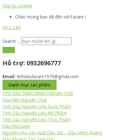
Skip to content
Chào mừng bạn đã đến với Facare !
0
₫
0
Cart
Search ...
Hỗ trợ:
0932696777
Email:
tinhdaufacare1979@gmail.com
Danh mục sản phẩm
Tinh Dầu Thiên Nhiên Nguyên Chất
Dầu Nền Nguyên Chất
Tinh Dầu Nguyên Liệu Dược Phẩm
Tinh Dầu Nguyên Liệu Mỹ Phẩm
Tinh Dầu Nguyên Liệu Thực Phẩm
Dầu Massage
Nguyên Liệu Sản Xuất Dầu Gió – Dầu Viêm Xoang
Máy Khuếch Tán Tinh Dầu