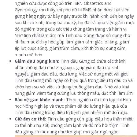
nghiên cứu được công bố trên ISRN Obstetrics and
Gynecology cho thấy khi phụ nữ bị PMS nhận được hai viên
gừng hàng ngày từ bảy ngày trước khi hành kinh đến ba ngày
sau khi có kinh, trong ba chu kỳ, họ đã trải qua việc giảm mực
độ nghiêm trọng của các triệu chứng tâm trạng và hành vi.
Nhờ tính chất làm ấm mà Tinh dầu Gừng được sử dụng cho
nhiều mục đích y học giúp làm giảm cảm giác lo lắng, giảm
áp lực cuộc sống, giảm trầm cảm, kích thích sự dũng cảm,
mạnh mẽ hơn
Giảm đau bụng kinh:
Tinh dầu Gừng có chứa các thành
phần chống đau như Zingibain, giúp giảm đau do kinh
nguyệt, giảm đau đầu, đau lưng. Việc sử dụng một vài giọt
Tinh dầu Gừng mỗi ngày có hiệu quả trong điều trị đau cơ và
khớp hơn so với việc sử dụng thuốc giảm đau. Nhờ vào khả
năng giảm viêm tăng cường lưu thông máu, đặc tính làm ấm.
Bảo vệ gan khỏe mạnh:
Theo nghiên cứu trên tạp chí Hóa
học Nông Nghiệp và thực phẩm đã đo lường hiệu quả của
Tinh dầu Gừng trong điều trị bệnh gan nhiễm mỡ do rượu.
Giữ ấm cơ thể:
Tinh dầu gừng còn giúp điều hòa thân nhiệt
cơ thể như hạ sốt, chống cảm lạnh và đổ mồ hôi trộm. Tinh
dầu gừng có tác dụng như trợ giúp cho giấc ngủ ngon.