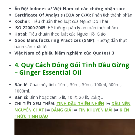
Ấn Độ/ Indonesia/ Việt Nam có các chứng nhận sau:
Certificate Of Analysis (COA or C/A):
Phân tích thành phần
Kosher:
Tiêu chuẩn theo luật của Người Do Thái
ISO 22000:2005:
Hệ thống quản lý an toàn thực phẩm
Hatal:
Tiêu chuẩn theo luật của Người Hồi Giáo
Good Manufacturing Practices (GMP):
Hướng dẫn thực
hành sản xuất tốt.
Việt Nam có phiếu kiểm nghiệm của Quatest 3
4. Quy Cách Đóng Gói Tinh Dầu Gừng
– Ginger
Essential Oil
Bán lẻ:
Chai thủy tinh: 10ml, 30ml, 50ml, 100ml, 500ml,
1000ml.
Bán sỉ:
Bình hoặc can: 5 lít, 10 lít, 20 lít, 25kg…
CHI TIẾT XEM THÊM:
TINH DẦU THIÊN NHIÊN
I⇒
DẦU NỀN
NGUYÊN CHẤT
I⇒
BẢNG GIÁ
I⇒
TIN KHUYẾN MÃI
I⇒
KIẾN
THỨC TINH DẦU