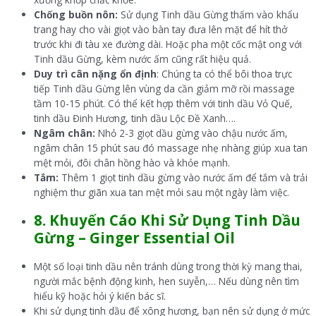
Chống buồn nôn:
Sử dụng Tinh dầu Gừng thấm vào khẩu
trang hay cho vài giọt vào bàn tay đưa lên mặt để hít thở
trước khi đi tàu xe đường dài. Hoặc pha một cốc mật ong với
Tinh dầu Gừng, kèm nước ấm cũng rất hiệu quả.
Duy trì cân nặng ổn định
: Chúng ta có thể bôi thoa trực
tiếp Tinh dầu Gừng lên vùng da cần giảm mỡ rồi massage
tầm 10-15 phút. Có thể kết hợp thêm với tinh dầu Vỏ Quế,
tinh dầu Đinh Hương, tinh dầu Lộc Đề Xanh….
Ngâm chân:
Nhỏ 2-3 giọt dầu gừng vào chậu nước ấm,
ngâm chân 15 phút sau đó massage nhẹ nhàng giúp xua tan
mệt mỏi, đôi chân hồng hào và khỏe mạnh.
Tắm:
Thêm 1 giọt tinh dầu gừng vào nước ấm để tắm và trải
nghiệm thư giãn xua tan mệt mỏi sau một ngày làm việc.
8. Khuyến Cáo Khi Sử Dụng
Tinh Dầu
Gừng – Ginger Essential Oil
Một số loại tinh dầu nên tránh dùng trong thời kỳ mang thai,
người mắc bệnh động kinh, hen suyễn,… Nếu dùng nên tìm
hiểu kỹ hoặc hỏi ý kiến bác sĩ.
Khi sử dụng tinh dầu để xông hương, bạn nên sử dụng ở mức