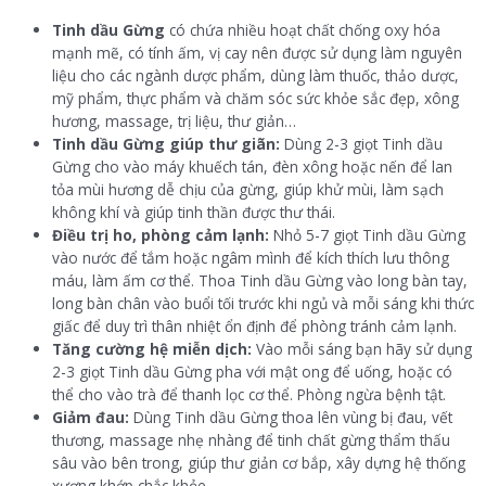
Tinh dầu Gừng
có chứa nhiều hoạt chất chống oxy hóa
mạnh mẽ, có tính ấm, vị cay nên được sử dụng làm nguyên
liệu cho các ngành dược phẩm, dùng làm thuốc, thảo dược,
mỹ phẩm, thực phẩm và chăm sóc sức khỏe sắc đẹp, xông
hương, massage, trị liệu, thư giản…
Tinh dầu Gừng giúp thư giãn:
Dùng 2-3 giọt Tinh dầu
Gừng cho vào máy khuếch tán, đèn xông hoặc nến để lan
tỏa mùi hương dễ chịu của gừng, giúp khử mùi, làm sạch
không khí và giúp tinh thần được thư thái.
Điều trị ho, phòng cảm lạnh:
Nhỏ 5-7 giọt Tinh dầu Gừng
vào nước để tắm hoặc ngâm mình để kích thích lưu thông
máu, làm ấm cơ thể. Thoa Tinh dầu Gừng vào long bàn tay,
long bàn chân vào buổi tối trước khi ngủ và mỗi sáng khi thức
giấc để duy trì thân nhiệt ổn định để phòng tránh cảm lạnh.
Tăng cường hệ miễn dịch:
Vào mỗi sáng bạn hãy sử dụng
2-3 giọt Tinh dầu Gừng pha với mật ong để uống, hoặc có
thể cho vào trà để thanh lọc cơ thể. Phòng ngừa bệnh tật.
Giảm đau:
Dùng Tinh dầu Gừng thoa lên vùng bị đau, vết
thương, massage nhẹ nhàng để tinh chất gừng thẩm thấu
sâu vào bên trong, giúp thư giản cơ bắp, xây dựng hệ thống
xương khớp chắc khỏe.