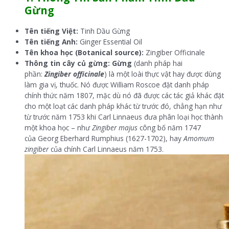
Gừng
Tên tiếng Việt:
Tinh Dầu Gừng
Tên tiếng Anh:
Ginger Essential Oil
Tên khoa học (Botanical source):
Zingiber Officinale
Thông tin cây củ gừng:
Gừng
(danh pháp hai
phần:
Zingiber officinale
) là một loài thực vật hay được dùng
làm gia vị, thuốc. Nó được William Roscoe đặt danh pháp
chính thức năm 1807, mặc dù nó đã được các tác giả khác đặt
cho một loạt các danh pháp khác từ trước đó, chẳng hạn như
từ trước năm 1753 khi Carl Linnaeus đưa phân loại học thành
một khoa học – như
Zingiber majus
công bố năm 1747
của Georg Eberhard Rumphius (1627-1702), hay
Amomum
zingiber
của chính Carl Linnaeus năm 1753.