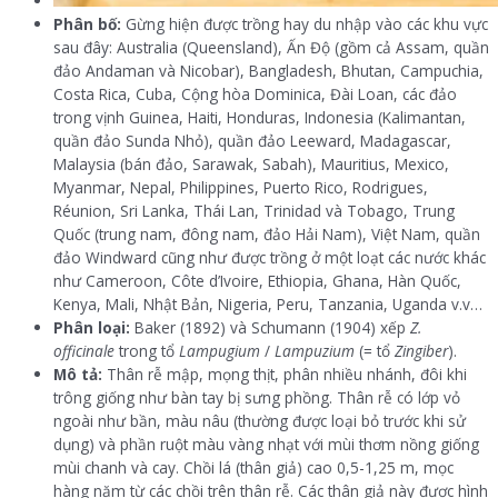
Phân bố:
Gừng hiện được trồng hay du nhập vào các khu vực
sau đây: Australia (Queensland), Ấn Độ (gồm cả Assam, quần
đảo Andaman và Nicobar), Bangladesh, Bhutan, Campuchia,
Costa Rica, Cuba, Cộng hòa Dominica, Đài Loan, các đảo
trong vịnh Guinea, Haiti, Honduras, Indonesia (Kalimantan,
quần đảo Sunda Nhỏ), quần đảo Leeward, Madagascar,
Malaysia (bán đảo, Sarawak, Sabah), Mauritius, Mexico,
Myanmar, Nepal, Philippines, Puerto Rico, Rodrigues,
Réunion, Sri Lanka, Thái Lan, Trinidad và Tobago, Trung
Quốc (trung nam, đông nam, đảo Hải Nam), Việt Nam, quần
đảo Windward cũng như được trồng ở một loạt các nước khác
như Cameroon, Côte d’Ivoire, Ethiopia, Ghana, Hàn Quốc,
Kenya, Mali, Nhật Bản, Nigeria, Peru, Tanzania, Uganda v.v…
Phân loại:
Baker (1892) và Schumann (1904) xếp
Z.
officinale
trong tổ
Lampugium
/
Lampuzium
(= tổ
Zingiber
).
Mô tả:
Thân rễ mập, mọng thịt, phân nhiều nhánh, đôi khi
trông giống như bàn tay bị sưng phồng. Thân rễ có lớp vỏ
ngoài như bần, màu nâu (thường được loại bỏ trước khi sử
dụng) và phần ruột màu vàng nhạt với mùi thơm nồng giống
mùi chanh và cay. Chồi lá (thân giả) cao 0,5-1,25 m, mọc
hàng năm từ các chồi trên thân rễ. Các thân giả này được hình