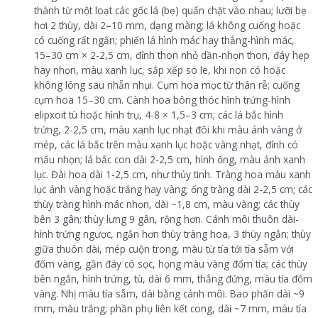
thành từ một loạt các gốc lá (bẹ) quấn chặt vào nhau; lưỡi bẹ
hơi 2 thùy, dài 2–10 mm, dạng màng; lá không cuống hoặc
có cuống rất ngắn; phiến lá hình mác hay thẳng-hình mác,
15–30 cm × 2-2,5 cm, đỉnh thon nhỏ dần-nhọn thon, đáy hẹp
hay nhọn, màu xanh lục, sắp xếp so le, khi non có hoặc
không lông sau nhẵn nhụi. Cụm hoa mọc từ thân rễ; cuống
cụm hoa 15–30 cm. Cành hoa bông thóc hình trứng-hình
elipxoit tù hoặc hình trụ, 4-8 × 1,5–3 cm; các lá bắc hình
trứng, 2-2,5 cm, màu xanh lục nhạt đôi khi màu ánh vàng ở
mép, các lá bắc trên màu xanh lục hoặc vàng nhạt, đỉnh có
mấu nhọn; lá bắc con dài 2-2,5 cm, hình ống, màu ánh xanh
lục. Đài hoa dài 1-2,5 cm, như thủy tinh. Tràng hoa màu xanh
lục ánh vàng hoặc trắng hay vàng; ống tràng dài 2-2,5 cm; các
thùy tràng hình mác nhọn, dài ~1,8 cm, màu vàng; các thùy
bên 3 gân; thùy lưng 9 gân, rộng hơn. Cánh môi thuôn dài-
hình trứng ngược, ngắn hơn thùy tràng hoa, 3 thùy ngắn; thùy
giữa thuôn dài, mép cuộn trong, màu từ tía tới tía sẫm với
đốm vàng, gần đáy có sọc, họng màu vàng đốm tía; các thùy
bên ngắn, hình trứng, tù, dài 6 mm, thẳng đứng, màu tía đốm
vàng. Nhị màu tía sẫm, dài bằng cánh môi. Bao phấn dài ~9
mm, màu trắng; phần phụ liên kết cong, dài ~7 mm, màu tía