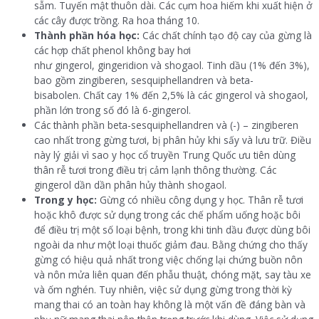
sẫm. Tuyến mật thuôn dài. Các cụm hoa hiếm khi xuất hiện ở
các cây được trồng. Ra hoa tháng 10.
Thành phần hóa học:
Các chất chính tạo độ cay của gừng là
các hợp chất phenol không bay hơi
như gingerol, gingeridion và shogaol. Tinh dầu (1% đến 3%),
bao gồm zingiberen, sesquiphellandren và beta-
bisabolen. Chất cay 1% đến 2,5% là các gingerol và shogaol,
phần lớn trong số đó là 6-gingerol.
Các thành phần beta-sesquiphellandren và (-) – zingiberen
cao nhất trong gừng tươi, bị phân hủy khi sấy và lưu trữ. Điều
này lý giải vì sao y học cổ truyền Trung Quốc ưu tiên dùng
thân rễ tươi trong điều trị cảm lạnh thông thường. Các
gingerol dần dần phân hủy thành shogaol.
Trong y học:
Gừng có nhiều công dụng y học. Thân rễ tươi
hoặc khô được sử dụng trong các chế phẩm uống hoặc bôi
để điều trị một số loại bệnh, trong khi tinh dầu được dùng bôi
ngoài da như một loại thuốc giảm đau. Bằng chứng cho thấy
gừng có hiệu quả nhất trong việc chống lại chứng buồn nôn
và nôn mửa liên quan đến phẫu thuật, chóng mặt, say tàu xe
và ốm nghén. Tuy nhiên, việc sử dụng gừng trong thời kỳ
mang thai có an toàn hay không là một vấn đề đáng bàn và