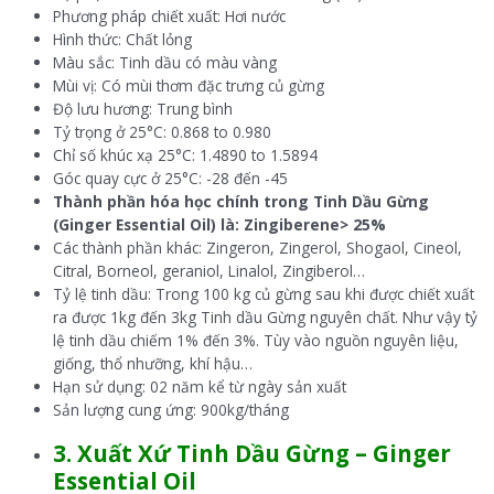
Phương pháp chiết xuất: Hơi nước
Hình thức: Chất lỏng
Màu sắc: Tinh dầu có màu vàng
Mùi vị: Có mùi thơm đặc trưng củ gừng
Độ lưu hương: Trung bình
Tỷ trọng ở 25°C: 0.868 to 0.980
Chỉ số khúc xạ 25°C: 1.4890 to 1.5894
Góc quay cực ở 25°C: -28 đến -45
Thành phần hóa học chính trong Tinh Dầu Gừng
(Ginger Essential Oil) là: Zingiberene> 25%
Các thành phần khác: Zingeron, Zingerol, Shogaol, Cineol,
Citral, Borneol, geraniol, Linalol, Zingiberol…
Tỷ lệ tinh dầu: Trong 100 kg củ gừng sau khi được chiết xuất
ra được 1kg đến 3kg Tinh dầu Gừng nguyên chất. Như vậy tỷ
lệ tinh dầu chiếm 1% đến 3%. Tùy vào nguồn nguyên liệu,
giống, thổ nhưỡng, khí hậu…
Hạn sử dụng: 02 năm kể từ ngày sản xuất
Sản lượng cung ứng: 900kg/tháng
3. Xuất Xứ Tinh Dầu Gừng – Ginger
Essential Oil