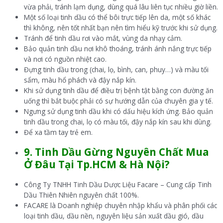
vừa phải, tránh lạm dụng, dùng quá lâu liên tục nhiều giờ liền.
Một số loại tinh dầu có thể bôi trực tiếp lên da, một số khác
thì không, nên tốt nhất bạn nên tìm hiểu kỹ trước khi sử dụng.
Tránh để tinh dầu rơi vào mắt, vùng da nhạy cảm.
Bảo quản tinh dầu nơi khô thoáng, tránh ánh nắng trực tiếp
và nơi có nguồn nhiệt cao.
Đựng tinh dầu trong (chai, lọ, bình, can, phuy…) và màu tối
sẩm, màu hổ phách và đậy nắp kín.
Khi sử dụng tinh dầu để điều trị bệnh tật bằng con đường ăn
uống thì bắt buộc phải có sự hướng dẫn của chuyên gia y tế.
Ngưng sử dụng tinh dầu khi có dấu hiệu kích ứng. Bảo quản
tinh dầu trong chai, lọ có màu tối, đậy nắp kín sau khi dùng.
Để xa tầm tay trẻ em.
9.
Tinh Dầu Gừng Nguyên Chất Mua
Ở
Đâu Tại Tp.HCM & Hà Nội?
Công Ty TNHH Tinh Dầu Dược Liệu Facare – Cung cấp Tinh
Dầu Thiên Nhiên nguyên chất 100%.
FACARE là Doanh nghiệp chuyên nhập khẩu và phân phối các
loại tinh dầu, dầu nền, nguyên liệu sản xuất dầu gió, dầu