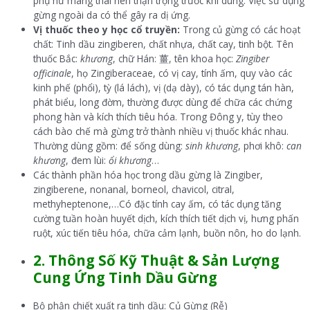
phụ nữ mang thai nên thận trọng trước khi dùng. Việc sử dụng
gừng ngoài da có thể gây ra dị ứng.
Vị thuốc theo y học cổ truyền:
Trong củ gừng có các hoạt
chất: Tinh dầu zingiberen, chất nhựa, chất cay, tinh bột. Tên
thuốc Bắc:
khương
, chữ Hán: 薑, tên khoa học:
Zingiber
officinale
, họ Zingiberaceae, có vị cay, tính ấm, quy vào các
kinh phế (phổi), tỳ (lá lách), vị (dạ dày), có tác dụng tán hàn,
phát biểu, long đờm, thường được dùng để chữa các chứng
phong hàn và kích thích tiêu hóa. Trong Đông y, tùy theo
cách bào chế mà gừng trở thành nhiều vị thuốc khác nhau.
Thường dùng gồm: để sống dùng:
sinh khương
, phơi khô:
can
khương
, đem lùi:
ổi khương
…
Các thành phần hóa học trong dầu gừng là Zingiber,
zingiberene, nonanal, borneol, chavicol, citral,
methyheptenone,…Có đặc tính cay ấm, có tác dụng tăng
cường tuần hoàn huyết dịch, kích thích tiết dịch vị, hưng phấn
ruột, xúc tiến tiêu hóa, chữa cảm lạnh, buồn nôn, ho do lạnh.
2. Thông Số Kỹ Thuật & Sản Lượng
Cung Ứng
Tinh Dầu Gừng
Bộ phận chiết xuất ra tinh dầu: Củ Gừng (Rễ)