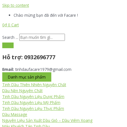
Skip to content
Chào mừng bạn đã đến với Facare !
0
₫
0
Cart
Search ...
Hỗ trợ:
0932696777
Email:
tinhdaufacare1979@gmail.com
Danh mục sản phẩm
Tinh Dầu Thiên Nhiên Nguyên Chất
Dầu Nền Nguyên Chất
Tinh Dầu Nguyên Liệu Dược Phẩm
Tinh Dầu Nguyên Liệu Mỹ Phẩm
Tinh Dầu Nguyên Liệu Thực Phẩm
Dầu Massage
Nguyên Liệu Sản Xuất Dầu Gió – Dầu Viêm Xoang
Máy Khuếch Tán Tinh Dầu