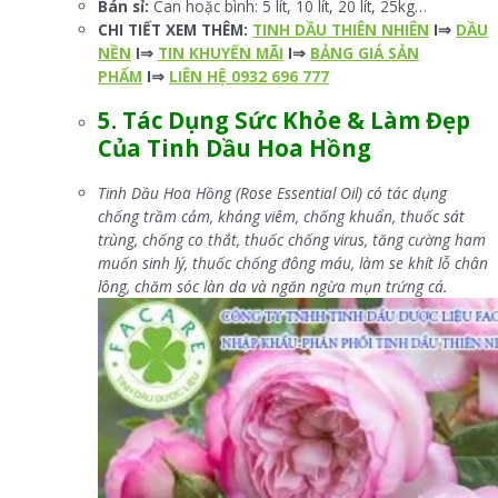
Bán sỉ:
Can hoặc bình: 5 lít, 10 lít, 20 lít, 25kg…
CHI TIẾT XEM THÊM:
TINH DẦU THIÊN NHIÊN
I⇒
DẦU
NỀN
I⇒
TIN KHUYẾN MÃI
I⇒
BẢNG GIÁ SẢN
PHẨM
I⇒
LIÊN HỆ 0932 696 777
5.
Tác Dụng Sức Khỏe & Làm Đẹp
Của Tinh Dầu Hoa Hồng
Tinh Dầu Hoa Hồng (Rose Essential Oil) có tác dụng
chống trầm cảm, kháng viêm, chống khuẩn, thuốc sát
trùng, chống co thắt, thuốc chống virus, tăng cường ham
muốn sinh lý, thuốc chống đông máu, làm se khít lỗ chân
lông, chăm sóc làn da và ngăn ngừa mụn trứng cá.