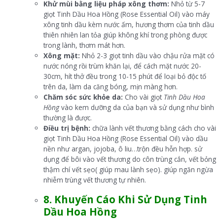
Khử mùi bằng liệu pháp xông thơm:
Nhỏ từ 5-7
giọt Tinh Dầu Hoa Hồng (Rose Essential Oil) vào máy
xông tinh dầu kèm nước ấm, hương thơm của tinh dầu
thiên nhiên lan tỏa giúp không khí trong phòng được
trong lành, thơm mát hơn.
Xông mặt:
Nhỏ 2-3 giọt tinh dầu vào chậu rửa mặt có
nước nóng rồi trùm khăn lại, để cách mặt nước 20-
30cm, hít thở đều trong 10-15 phút để loại bỏ độc tố
trên da, làm da căng bóng, mịn màng hơn.
Chăm sóc sức khỏe da:
Cho vài giọt
Tinh Dầu Hoa
Hồng
vào kem dưỡng da của bạn và sử dụng như bình
thường là được.
Điều trị bệnh:
chữa lành vết thương bằng cách cho vài
giọt Tinh Dầu Hoa Hồng (Rose Essential Oil) vào dầu
nền như argan, jojoba, ô liu…trộn đều hỗn hợp. sử
dụng để bôi vào vết thương do côn trùng cắn, vết bỏng
thậm chí vết sẹo( giúp mau lành sẹo). giúp ngăn ngừa
nhiễm trùng vết thương tự nhiên.
8.
Khuyến Cáo Khi Sử Dụng Tinh
Dầu Hoa Hồng