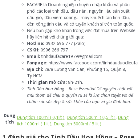
FACARE là Doanh nghiệp chuyên nhập khẩu và phân
phối các loại tinh dầu, dầu nền, nguyên liệu sản xuất
dầu gió, dầu viêm xoang… máy khuếch tán tinh dầu,
đèn xông tinh dầu và có tuyển khách sỉ trên toàn quốc.
Nếu bạn gặp khó khăn trong việc đặt mua trên Website
hãy liên hệ với chúng tôi qua:
Hotline:
0932 696 777 (Zalo)
CSKH:
0906 266 797
Email:
tinhdaufacare1979@gmail.com
Fanpage:
https://www.facebook.com/tinhdauduoclieufa
Địa chỉ:
28/8 Lương Văn Can, Phường 15, Quận 8,
Tp.HCM.
Thời gian mở cửa:
8h-21h.
Tinh Dầu Hoa Hồng – Rose Essential Oil nguyên chất với
mùi thơm dễ chịu & quyến rũ sẽ là lựa chọn tuyệt vời để
chăm sóc sắc đẹp & sức khỏe của bạn và gia đình bạn.
Dung
Dung tích 100ml ( 0,1lít )
,
Dung tích 500ml ( 0,5 lít )
,
Dung
tích
tích 1000ml ( 1lít )
,
Dung tích 5000ml ( 5 lít )
1 đánh giá cho
Tinh Dầu Hoa Hồng – Rose