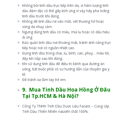
Không bôi tinh dầu trực tiếp trên da, vì hàm lượng tinh
dầu đậm đặc có thể gây kích ứng vì vậy hãy pha loãng
tinh dầu trước khi dùng.
Không để tinh dầu rơi vào mắt, vết thương hở hoặc
vùng da nhạy cảm.
Ngưng dùng tinh dầu có màu, mùi lạ hoặc có dấu hiệu
dị ứng
Bảo quản tinh dầu nơi thoáng mát, tránh ánh nắng trực
tiếp hoặc nơi có nguồn nhiệt cao.
Đựng tinh dầu trong chai, lọ, bình, can, phuy… màu tối,
đậy kín nắp sau khi dùng.
Khi sử dụng tinh dầu để điều trị bệnh qua đường ăn
uống, bắt buộc phải có sự hướng dẫn của chuyên gia y
tế.
Để tránh xa tầm tay trẻ em.
9. Mua
Tinh Dầu Hoa Hồng Ở Đâu
Tại
Tp.HCM & Hà Nội?
Công Ty TNHH Tinh Dầu Dược Liệu Facare – Cung cấp
Tinh Dầu Thiên Nhiên nguyên chất 100%.