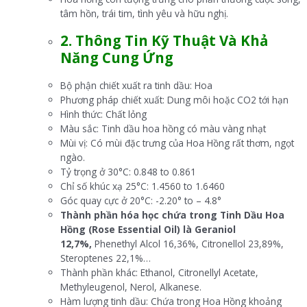
tâm hồn, trái tim, tình yêu và hữu nghị.
2. Thông Tin Kỹ Thuật Và Khả
Năng Cung Ứng
Bộ phận chiết xuất ra tinh dầu: Hoa
Phương pháp chiết xuất: Dung môi hoặc CO2 tới hạn
Hình thức: Chất lỏng
Màu sắc: Tinh dầu hoa hồng có màu vàng nhạt
Mùi vị: Có mùi đặc trưng của Hoa Hồng rất thơm, ngọt
ngào.
Tỷ trọng ở 30°C: 0.848 to 0.861
Chỉ số khúc xạ 25°C: 1.4560 to 1.6460
Góc quay cực ở 20°C: -2.20° to – 4.8°
Thành phần hóa học chứa trong Tinh Dầu Hoa
Hồng (Rose Essential Oil) là Geraniol
12,7%,
Phenethyl Alcol 16,36%, Citronellol 23,89%,
Steroptenes 22,1%…
Thành phần khác: Ethanol, Citronellyl Acetate,
Methyleugenol, Nerol, Alkanese.
Hàm lượng tinh dầu: Chứa trong Hoa Hồng khoảng