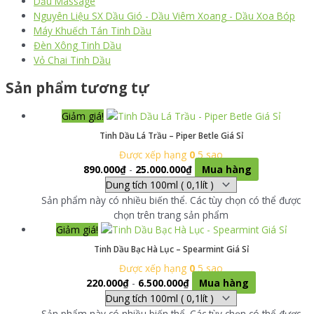
Dầu Massage
Nguyên Liệu SX Dầu Gió - Dầu Viêm Xoang - Dầu Xoa Bóp
Máy Khuếch Tán Tinh Dầu
Đèn Xông Tinh Dầu
Vỏ Chai Tinh Dầu
Sản phẩm tương tự
Giảm giá!
Tinh Dầu Lá Trầu – Piper Betle Giá Sỉ
Được xếp hạng
0
5 sao
890.000
₫
-
25.000.000
₫
Mua hàng
Sản phẩm này có nhiều biến thể. Các tùy chọn có thể được
chọn trên trang sản phẩm
Giảm giá!
Tinh Dầu Bạc Hà Lục – Spearmint Giá Sỉ
Được xếp hạng
0
5 sao
220.000
₫
-
6.500.000
₫
Mua hàng
Sản phẩm này có nhiều biến thể. Các tùy chọn có thể được