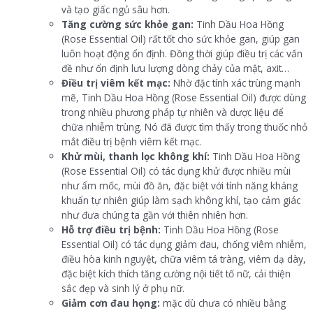
và tạo giấc ngủ sâu hơn.
Tăng cường sức khỏe gan:
Tinh Dầu Hoa Hồng
(Rose Essential Oil) rất tốt cho sức khỏe gan, giúp gan
luôn hoạt động ổn định. Đồng thời giúp điều trị các vấn
đề như ổn định lưu lượng dòng chảy của mật, axit…
Điều trị viêm kết mạc:
Nhờ đặc tính xác trùng mạnh
mẽ, Tinh Dầu Hoa Hồng (Rose Essential Oil) được dùng
trong nhiều phương pháp tự nhiên và dược liệu để
chữa nhiễm trùng. Nó đã được tìm thấy trong thuốc nhỏ
mắt điều trị bệnh viêm kết mạc.
Khử mùi, thanh lọc không khí:
Tinh Dầu Hoa Hồng
(Rose Essential Oil) có tác dụng khử được nhiều mùi
như ẩm mốc, mùi đồ ăn, đặc biệt với tính năng kháng
khuẩn tự nhiên giúp làm sạch không khí, tạo cảm giác
như đưa chúng ta gần với thiên nhiên hơn.
Hỗ trợ điều trị bệnh:
Tinh Dầu Hoa Hồng (Rose
Essential Oil) có tác dụng giảm đau, chống viêm nhiễm,
điều hòa kinh nguyệt, chữa viêm tá tràng, viêm dạ dày,
đặc biệt kích thích tăng cường nội tiết tố nữ, cải thiện
sắc đẹp và sinh lý ở phụ nữ.
Giảm cơn đau họng:
mặc dù chưa có nhiều bằng