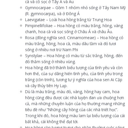
cà và có sọc ở Tây Á và Âu
Gymnocarpae – Gồm 1 nhóm nhỏ sống ở Tây Nam Mỹ
(R. gymnocarpa), và ở Đông Á
Laevigatae – Loài hoa hồng trắng từ Trung Hoa
Pimpinellifoliae – Hoa hồng có màu trắng, hồng, vàng
chanh, hoa cà và sọc sống ở Châu Á và châu Âu.
Rosa (đồng nghĩa sect. Cinnamomeae) – Hoa hồng có
màu trắng, hồng, hoa cà, màu dâu tầm và đỏ tươi
sống ở nhiều nơi trừ Nam Phi
Synstylae – Hoa hồng có màu từ sắc trắng, hồng, đến
đỏ thắm sống ở nhiều vùng.
Hoa hồng đã trở thành biểu tượng của tình yêu và còn
hơn thế, của sự dâng hiến tình yêu, của tình yêu trong
trắng (còn trinh), tương tự ý nghĩa của hoa sen Ai Cập
và cây thủy tiên Hy Lạp.
Dù là màu trắng, màu đỏ, vàng, hồng hay cam, hoa
hồng cũng đều được các nhà luyện đan ưa chuộng hơn
cả, mà những chuyên luận của họ thường mang những
tiêu đề như “Những cây hồng của các nhà triết học”.
Trong khi đó, hoa hồng màu lam lại biểu tượng của cái
bất khả, cái không thể đạt tới.
Hoa hồng còn tượng trưng cho phần thưởng cuộc sống,