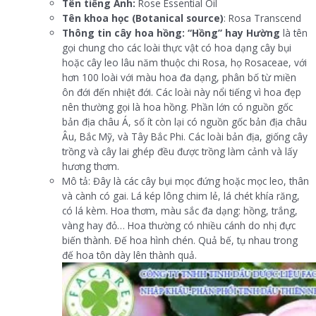
Tên tiếng Anh:
Rose Essential Oil
Tên khoa học (Botanical source)
: Rosa Transcend
Thông tin cây hoa hồng:
“Hồng” hay Hường
là tên
gọi chung cho các loài thực vật có hoa dạng cây bụi
hoặc cây leo lâu năm thuộc chi Rosa, họ Rosaceae, với
hơn 100 loài với màu hoa đa dạng, phân bố từ miền
ôn đới đến nhiệt đới. Các loài này nổi tiếng vì hoa đẹp
nên thường gọi là hoa hồng. Phần lớn có nguồn gốc
bản địa châu Á, số ít còn lại có nguồn gốc bản địa châu
Âu, Bắc Mỹ, và Tây Bắc Phi. Các loài bản địa, giống cây
trồng và cây lai ghép đều được trồng làm cảnh và lấy
hương thơm.
Mô tả: Đây là các cây bụi mọc đứng hoặc mọc leo, thân
và cành có gai. Lá kép lông chim lẻ, lá chét khía răng,
có lá kèm. Hoa thơm, màu sắc đa dạng: hồng, trắng,
vàng hay đỏ… Hoa thường có nhiều cánh do nhị đực
biến thành. Đế hoa hình chén. Quả bế, tụ nhau trong
đế hoa tôn dày lên thành quả.