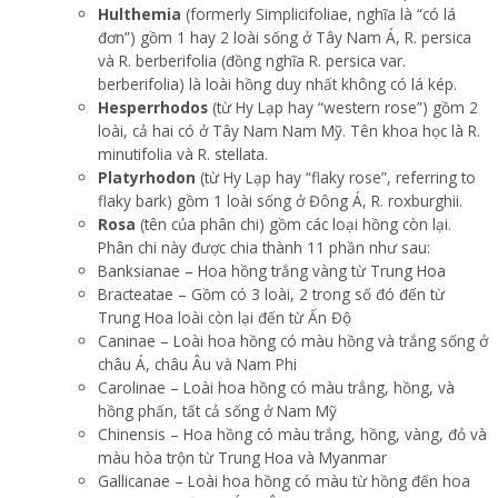
Hulthemia
(formerly Simplicifoliae, nghĩa là “có lá
đơn”) gồm 1 hay 2 loài sống ở Tây Nam Á, R. persica
và R. berberifolia (đồng nghĩa R. persica var.
berberifolia) là loài hồng duy nhất không có lá kép.
Hesperrhodos
(từ Hy Lạp hay “western rose”) gồm 2
loài, cả hai có ở Tây Nam Nam Mỹ. Tên khoa học là R.
minutifolia và R. stellata.
Platyrhodon
(từ Hy Lạp hay “flaky rose”, referring to
flaky bark) gồm 1 loài sống ở Đông Á, R. roxburghii.
Rosa
(tên của phân chi) gồm các loại hồng còn lại.
Phân chi này được chia thành 11 phần như sau:
Banksianae – Hoa hồng trắng vàng từ Trung Hoa
Bracteatae – Gồm có 3 loài, 2 trong số đó đến từ
Trung Hoa loài còn lại đến từ Ấn Độ
Caninae – Loài hoa hồng có màu hồng và trắng sống ở
châu Á, châu Âu và Nam Phi
Carolinae – Loài hoa hồng có màu trắng, hồng, và
hồng phấn, tất cả sống ở Nam Mỹ
Chinensis – Hoa hồng có màu trắng, hồng, vàng, đỏ và
màu hòa trộn từ Trung Hoa và Myanmar
Gallicanae – Loài hoa hồng có màu từ hồng đến hoa