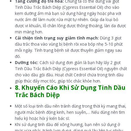
Tăng cường độ trẻ hóa:
Chúng ta có thể dùng vài giọt
Tinh Dầu Trắc Bách Diệp (Cypress Essential Oil) cho vào
kem dưỡng ẩm mà bạn sử dụng hằng ngày hoặc pha với
nước ấm để làm nước rửa mặt tự nhiên. Giúp da loại bỏ
được vi khuẩn, lỗ chân lông được thông thoáng, làn da được
mịn màng hơn.
Cải thiện tình trạng suy giảm tĩnh mạch:
Dùng 3 giọt
dầu trắc thoa vào vùng bị bệnh rồi xoa bóp nhẹ 5-10 phút
mỗi ngày. Tình trạng bệnh sẽ được thuyên giảm ngay sau
đó.
Dưỡng tóc:
Cách sử dụng đơn giản là bạn hãy lấy 2 giọt
Tinh Dầu Trắc Bách Diệp (Cypress Essential Oil) nguyên chất
cho vào dầu gội đầu. Hoạt chất Cedrol chứa trong tinh dầu
giúp thúc đẩy mọc tóc, giúp tóc chắc khỏe hơn.
8. Khuyến Cáo Khi Sử Dụng Tinh Dầu
Trắc Bách Diệp
Một số loại tinh dầu nên tránh dùng trong thời kỳ mang thai,
người mắc bệnh động kinh, hen suyễn,… Nếu dùng nên tìm
hiểu kỹ hoặc hỏi ý kiến bác sĩ.
Khi sử dụng tinh dầu để xông hương, bạn nên sử dụng ở
mức vừa phải, tránh lạm dụng, dùng quá lâu liên tục nhiều