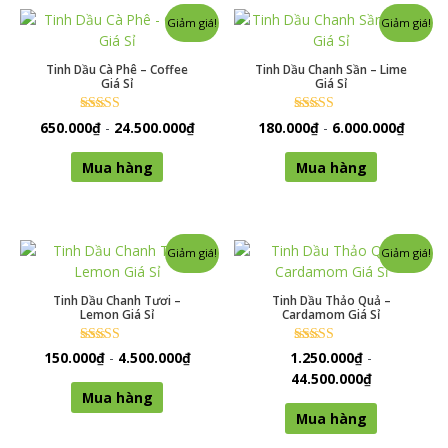
Giảm giá!
Giảm giá!
Tinh Dầu Cà Phê – Coffee
Tinh Dầu Chanh Sần – Lime
Giá Sỉ
Giá Sỉ
Được xếp
Được xếp
650.000
₫
-
24.500.000
₫
180.000
₫
-
6.000.000
₫
hạng
hạng
0
0
5 sao
5 sao
Mua hàng
Mua hàng
Giảm giá!
Giảm giá!
Tinh Dầu Chanh Tươi –
Tinh Dầu Thảo Quả –
Lemon Giá Sỉ
Cardamom Giá Sỉ
Được xếp
Được xếp
150.000
₫
-
4.500.000
₫
1.250.000
₫
-
hạng
hạng
44.500.000
₫
0
0
5 sao
5 sao
Mua hàng
Mua hàng