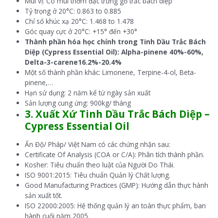
Mùi vị: Có mùi thơm đặc trưng gỗ trắc bách diệp
Tỷ trọng ở 20°C: 0.863 to 0.885
Chỉ số khúc xạ 20°C: 1.468 to 1.478
Góc quay cực ở 20°C: +15° đến +30°
Thành phần hóa học chính trong Tinh Dầu Trắc Bách
Diệp (Cypress Essential Oil): Alpha-pinene 40%-60%,
Delta-3-carene16.2%-20.4%
Một số thành phần khác: Limonene, Terpine-4-ol, Beta-
pinene,…
Hạn sử dụng: 2 năm kể từ ngày sản xuất
Sản lượng cung ứng: 900kg/ tháng
3. Xuất Xứ Tinh Dầu Trắc Bách Diệp –
Cypress Essential Oil
Ấn Độ/ Pháp/ Việt Nam có các chứng nhận sau:
Certificate Of Analysis (COA or C/A): Phân tích thành phần.
Kosher: Tiêu chuẩn theo luật của Người Do Thái.
ISO 9001:2015: Tiêu chuẩn Quản lý Chất lượng.
Good Manufacturing Practices (GMP): Hướng dẫn thực hành
sản xuất tốt.
ISO 22000:2005: Hệ thống quản lý an toàn thực phẩm, ban
hành cuối năm 2005.