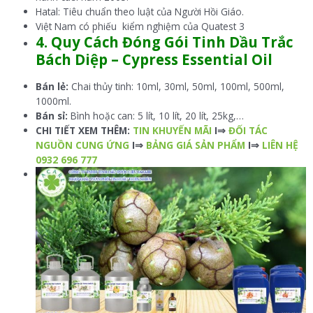
Hatal: Tiêu chuẩn theo luật của Người Hồi Giáo.
Việt Nam có phiếu kiểm nghiệm của Quatest 3
4. Quy Cách Đóng Gói Tinh Dầu Trắc
Bách Diệp – Cypress
Essential Oil
Bán lẻ:
Chai thủy tinh: 10ml, 30ml, 50ml, 100ml, 500ml,
1000ml.
Bán sỉ:
Bình hoặc can: 5 lít, 10 lít, 20 lít, 25kg,…
CHI TIẾT XEM THÊM:
TIN KHUYẾN MÃI
I⇒
ĐỐI TÁC
NGUỒN CUNG ỨNG
I⇒
BẢNG GIÁ SẢN PHẨM
I⇒
LIÊN HỆ
0932 696 777