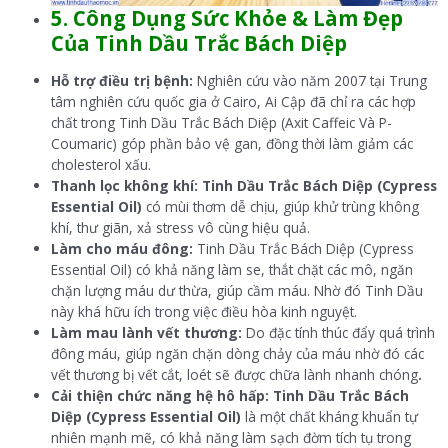
5. Công Dụng Sức Khỏe & Làm Đẹp
Của Tinh Dầu Trắc Bách Diệp
Hỗ trợ điều trị bệnh:
Nghiên cứu vào năm 2007 tại Trung
tâm nghiên cứu quốc gia ở Cairo, Ai Cập đã chỉ ra các hợp
chất trong Tinh Dầu Trắc Bách Diệp (Axit Caffeic Và P-
Coumaric) góp phần bảo vệ gan, đồng thời làm giảm các
cholesterol xấu.
Thanh lọc không khí: Tinh Dầu Trắc Bách Diệp (Cypress
Essential Oil)
có mùi thơm dễ chịu, giúp khử trùng không
khí, thư giãn, xả stress vô cùng hiệu quả.
Làm cho máu đông:
Tinh Dầu Trắc Bách Diệp (Cypress
Essential Oil) có khả năng làm se, thắt chặt các mô, ngăn
chặn lượng máu dư thừa, giúp cầm máu. Nhờ đó Tinh Dầu
này khá hữu ích trong việc điều hòa kinh nguyệt.
Làm mau lành vết thương:
Do đặc tính thúc đẩy quá trình
đông máu, giúp ngăn chặn dòng chảy của máu nhờ đó các
vết thương bị vết cắt, loét sẽ được chữa lành nhanh chóng
.
Cải thiện chức năng hệ hô hấp: Tinh Dầu Trắc Bách
Diệp (Cypress Essential Oil)
là một chất kháng khuẩn tự
nhiên mạnh mẽ, có khả năng làm sạch đờm tích tụ trong