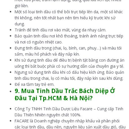
giờ liền.
Một số loại tinh dầu có thể bôi trực tiếp lên da, một số khác
thì không, nên tốt nhất bạn nên tìm hiểu kỹ trước khi sử
dụng.
Tránh để tinh dầu rơi vào mắt, vùng da nhạy cảm.
Bảo quản tinh dầu nơi khô thoáng, tránh ánh nắng trực tiếp
và nơi có nguồn nhiệt cao.
Đựng tinh dầu trong (chai, lọ, bình, can, phuy…) và màu tối
sẩm, màu hổ phách và đậy nắp kín.
Khi sử dụng tinh dầu để điều trị bệnh tật bằng con đường ăn
uống thì bắt buộc phải có sự hướng dẫn của chuyên gia y tế.
Ngưng sử dụng tinh dầu khi có dấu hiệu kích ứng. Bảo quản
tinh dầu trong chai, lọ có màu tối, đậy nắp kín sau khi dùng.
Để xa tầm tay trẻ em.
9. Mua Tinh Dầu Trắc Bách Diệp Ở
Đâu Tại Tp.HCM & Hà Nội?
Công Ty TNHH Tinh Dầu Dược Liệu Facare – Cung cấp Tinh
Dầu Thiên Nhiên nguyên chất 100%.
FACARE là Doanh nghiệp chuyên nhập khẩu và phân phối
các loại tinh dầu, dầu nền, nguyên liệu sản xuất dầu gió, dầu