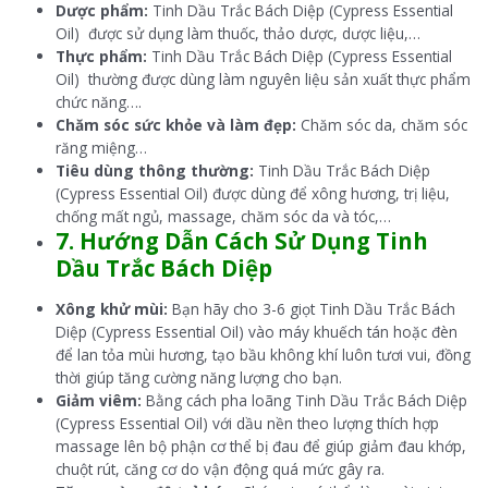
Dược phẩm:
Tinh Dầu Trắc Bách Diệp (Cypress Essential
Oil) được sử dụng làm thuốc, thảo dược, dược liệu,…
Thực phẩm:
Tinh Dầu Trắc Bách Diệp (Cypress Essential
Oil) thường được dùng làm nguyên liệu sản xuất thực phẩm
chức năng….
Chăm sóc sức khỏe và làm đẹp:
Chăm sóc da, chăm sóc
răng miệng…
Tiêu dùng thông thường:
Tinh Dầu Trắc Bách Diệp
(Cypress Essential Oil) được dùng để xông hương, trị liệu,
chống mất ngủ, massage, chăm sóc da và tóc,…
7. Hướng Dẫn Cách Sử Dụng Tinh
Dầu Trắc Bách Diệp
Xông khử mùi:
Bạn hãy cho 3-6 giọt Tinh Dầu Trắc Bách
Diệp (Cypress Essential Oil) vào máy khuếch tán hoặc đèn
để lan tỏa mùi hương, tạo bầu không khí luôn tươi vui, đồng
thời giúp tăng cường năng lượng cho bạn.
Giảm viêm:
Bằng cách pha loãng Tinh Dầu Trắc Bách Diệp
(Cypress Essential Oil) với dầu nền theo lượng thích hợp
massage lên bộ phận cơ thể bị đau để giúp giảm đau khớp,
chuột rút, căng cơ do vận động quá mức gây ra.