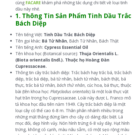
cùng
FACARE
khám phá những tác dụng chi tiết về loại tinh
dầu này nhé.
1. Thông Tin Sản Phẩm Tinh Dầu Trắc
Bách Diệp
Tên tiếng Việt:
Tinh Dầu Trắc Bách Diệp
Tên gọi khác:
Bá Tử Nhân
, Bách Tử Nhân, Bách Thật
Tên tiếng Anh:
Cypress Essential Oil
Tên khoa học (Botanical source):
Thuja Orientalis L.
(Biota orientalis Endl.). Thuộc họ Hoàng Đàn
Cupressaceae.
Thông tin cây trắc bách diệp: Trắc bách hay trắc bá, trắc bách
diệp, trắc bá diệp, bá tử nhân, bách tử nhân, bách thật, bá
thực, trắc bá tử nhân
,
bách thử nhân
, cúc hoa, bá thực, thuộc
bài (tên khoa học:
Platycladus orientalis
) là một loài thực vật
hạt trần trong họ Cupressaceae. Loài này được L. Franco mô
tả khoa học đầu tiên năm 1949. Cây trắc bách diệp là một
loại cây có thể cao 6-8 m. Thân phân nhánh nhiều trong
những mặt thẳng đứng làm cho cây có dáng đặc biệt. Lá
mọc đối, dẹp hình vảy. Nón hình trứng 6-8 vảy dày. Hạt hình
trứng, không có cạnh, màu nâu sẫm, có một sẹo rộng màu