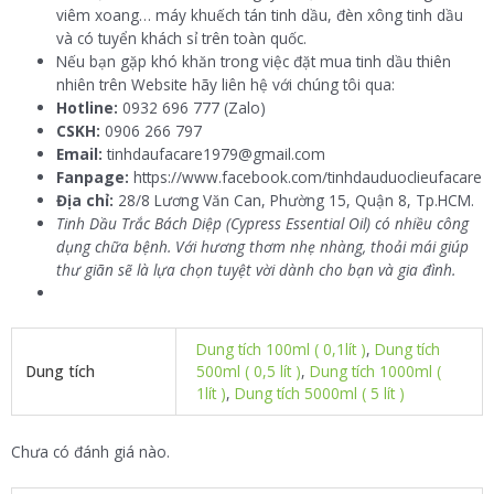
viêm xoang… máy khuếch tán tinh dầu, đèn xông tinh dầu
và có tuyển khách sỉ trên toàn quốc.
Nếu bạn gặp khó khăn trong việc đặt mua tinh dầu thiên
nhiên trên Website hãy liên hệ với chúng tôi qua:
Hotline:
0932 696 777 (Zalo)
CSKH:
0906 266 797
Email:
tinhdaufacare1979@gmail.com
Fanpage:
https://www.facebook.com/tinhdauduoclieufacare
Địa chỉ:
28/8 Lương Văn Can, Phường 15, Quận 8, Tp.HCM.
Tinh Dầu Trắc Bách Diệp (Cypress Essential Oil) có nhiều công
dụng chữa bệnh. Với hương thơm nhẹ nhàng, thoải mái giúp
thư giãn sẽ là lựa chọn tuyệt vời dành cho bạn và gia đình.
Dung tích 100ml ( 0,1lít )
,
Dung tích
Dung tích
500ml ( 0,5 lít )
,
Dung tích 1000ml (
1lít )
,
Dung tích 5000ml ( 5 lít )
Chưa có đánh giá nào.