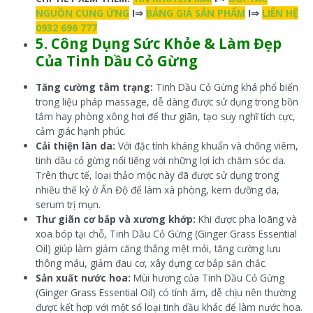
NGUỒN CUNG ỨNG
I⇒
BẢNG GIÁ SẢN PHẨM
I⇒
LIÊN HỆ
0932 696 777
5. Công Dụng Sức Khỏe & Làm Đẹp
Của Tinh Dầu Cỏ Gừng
Tăng cường tâm trạng:
Tinh Dầu Cỏ Gừng khá phổ biến
trong liệu pháp massage, dễ dàng được sử dụng trong bồn
tắm hay phòng xông hơi để thư giãn, tạo suy nghĩ tích cực,
cảm giác hạnh phúc.
Cải thiện làn da:
Với đặc tính kháng khuẩn và chống viêm,
tinh dầu cỏ gừng nổi tiếng với những lợi ích chăm sóc da.
Trên thực tế, loại thảo mộc này đã được sử dụng trong
nhiều thế kỷ ở Ấn Độ để làm xà phòng, kem dưỡng da,
serum trị mụn.
Thư giãn cơ bắp và xương khớp:
Khi được pha loãng và
xoa bóp tại chỗ, Tinh Dầu Cỏ Gừng (Ginger Grass Essential
Oil) giúp làm giảm căng thẳng mệt mỏi, tăng cường lưu
thông máu, giảm đau cơ, xây dựng cơ bắp săn chắc.
Sản xuất nước hoa:
Mùi hương của Tinh Dầu Cỏ Gừng
(Ginger Grass Essential Oil) có tính ấm, dễ chịu nên thường
được kết hợp với một số loại tinh dầu khác để làm nước hoa.