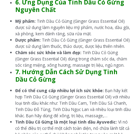
6. Ứng Dụng Của Tinh Dầu Cỏ Gừng
Nguyên Chất
Mỹ phẩm:
Tinh Dầu Cỏ Gừng (Ginger Grass Essential Oil)
được sử dụng làm nguyên liệu mỹ phẩm, nước hoa, dầu gội,
xà phòng, kem đánh răng, sữa rửa mặt.
Dược phẩm:
Tinh Dầu Cỏ Gừng (Ginger Grass Essential Oil)
được sử dụng làm thuốc, thảo dược, dược liệu thiên nhiên.
Chăm sóc sức khỏe và làm đẹp:
Tinh Dầu Cỏ Gừng
(Ginger Grass Essential Oil) dùng trong chăm sóc da, chăm
sóc răng miệng, xông hương, massage trị liệu, ngủ ngon.
7. Hướng Dẫn Cách Sử Dụng
Tinh
Dầu Cỏ Gừng
Để có thể cung cấp nhiều lợi ích sức khỏe:
Bạn hãy kết
hợp Tinh Dầu Cỏ Gừng (Ginger Grass Essential Oil) với nhiều
loại tinh dầu khác như: Tinh Dầu Cam, Tinh Dầu Sả Chanh,
Tinh Dầu Đỗ Tùng, Tinh Dầu Ngọc Lan và nhiều loại tinh dầu
khác. Bạn hãy dùng để xông, trị liệu, massage,…
Tinh Dầu Cỏ Gừng là một loại tinh dầu Ayuvedic:
Vì nó
có thể điều trị cơ thể một cách toàn diện, nó chữa lành tất cả