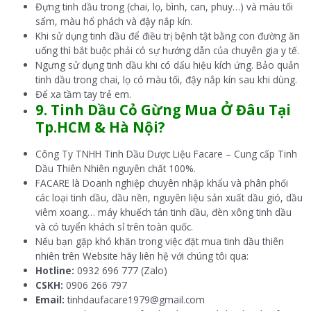
Đựng tinh dầu trong (chai, lọ, bình, can, phuy…) và màu tối
sẩm, màu hổ phách và đậy nắp kín.
Khi sử dụng tinh dầu để điều trị bệnh tật bằng con đường ăn
uống thì bắt buộc phải có sự hướng dẫn của chuyên gia y tế.
Ngưng sử dụng tinh dầu khi có dấu hiệu kích ứng. Bảo quản
tinh dầu trong chai, lọ có màu tối, đậy nắp kín sau khi dùng.
Để xa tầm tay trẻ em.
9.
Tinh Dầu Cỏ Gừng Mua
Ở Đâu Tại
Tp.HCM & Hà Nội?
Công Ty TNHH Tinh Dầu Dược Liệu Facare – Cung cấp Tinh
Dầu Thiên Nhiên nguyên chất 100%.
FACARE là Doanh nghiệp chuyên nhập khẩu và phân phối
các loại tinh dầu, dầu nền, nguyên liệu sản xuất dầu gió, dầu
viêm xoang… máy khuếch tán tinh dầu, đèn xông tinh dầu
và có tuyển khách sỉ trên toàn quốc.
Nếu bạn gặp khó khăn trong việc đặt mua tinh dầu thiên
nhiên trên Website hãy liên hệ với chúng tôi qua:
Hotline:
0932 696 777 (Zalo)
CSKH:
0906 266 797
Email:
tinhdaufacare1979@gmail.com