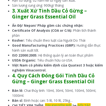
Hạn sử dụng: 02 năm kể từ ngày sản xuất.
Sản lượng cung ứng: 900kg/ tháng
3. Xuất Xứ Tinh Dầu Cỏ Gừng –
Ginger Grass Essential Oil
Ấn Độ/ Nepan/ Pháp gồm các chứng nhận:
Certificate Of Analysis (COA or C/A):
Phân tích thành
phần
Kosher:
Tiêu chuẩn theo luật của Người Do Thái
Good Manufacturing Practices (GMP):
Hướng dẫn thực
hành sản xuất tốt.
ISO 22000:2005:
Hệ thống quản lý an toàn thực phẩm
USDA Organic:
Tiêu chuẩn hữu cơ-USA.
Việt Nam có phiếu kiểm định của Quatest 3 hoặc kiểm
nghiệm Vinacontrol.
4. Quy Cách Đóng Gói Tinh Dầu Cỏ
Gừng – Ginger Grass Essential Oil
Bán lẻ:
Chai thủy tinh: 10ml, 30ml, 50ml, 100ml, 500ml,
1000ml.
Bán sỉ:
Bình hoặc can: 5 lít, 10 lít, 25kg…
CHI TIẾT XEM THÊM:
TIN KHUYẾN MÃI
I⇒
ĐỐI TÁC