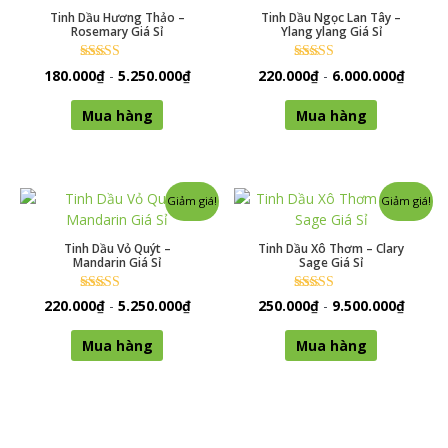
Tinh Dầu Hương Thảo –
Tinh Dầu Ngọc Lan Tây –
Rosemary Giá Sỉ
Ylang ylang Giá Sỉ
Được xếp
Được xếp
180.000
₫
-
5.250.000
₫
220.000
₫
-
6.000.000
₫
hạng
hạng
0
5.00
5 sao
5 sao
Mua hàng
Mua hàng
Giảm giá!
Giảm giá!
Tinh Dầu Vỏ Quýt –
Tinh Dầu Xô Thơm – Clary
Mandarin Giá Sỉ
Sage Giá Sỉ
Được xếp
Được xếp
220.000
₫
-
5.250.000
₫
250.000
₫
-
9.500.000
₫
hạng
hạng
0
0
5 sao
5 sao
Mua hàng
Mua hàng