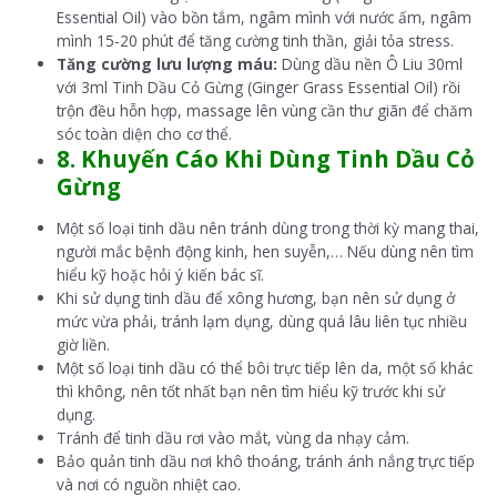
Essential Oil) vào bồn tắm, ngâm mình với nước ấm, ngâm
mình 15-20 phút để tăng cường tinh thần, giải tỏa stress.
Tăng cường lưu lượng máu:
Dùng dầu nền Ô Liu 30ml
với 3ml Tinh Dầu Cỏ Gừng (Ginger Grass Essential Oil) rồi
trộn đều hỗn hợp, massage lên vùng cần thư giãn để chăm
sóc toàn diện cho cơ thể.
8.
Khuyến Cáo Khi Dùng
Tinh Dầu Cỏ
Gừng
Một số loại tinh dầu nên tránh dùng trong thời kỳ mang thai,
người mắc bệnh động kinh, hen suyễn,… Nếu dùng nên tìm
hiểu kỹ hoặc hỏi ý kiến bác sĩ.
Khi sử dụng tinh dầu để xông hương, bạn nên sử dụng ở
mức vừa phải, tránh lạm dụng, dùng quá lâu liên tục nhiều
giờ liền.
Một số loại tinh dầu có thể bôi trực tiếp lên da, một số khác
thì không, nên tốt nhất bạn nên tìm hiểu kỹ trước khi sử
dụng.
Tránh để tinh dầu rơi vào mắt, vùng da nhạy cảm.
Bảo quản tinh dầu nơi khô thoáng, tránh ánh nắng trực tiếp
và nơi có nguồn nhiệt cao.