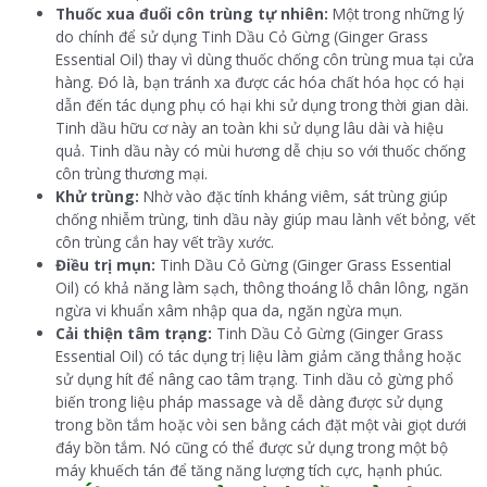
Thuốc xua đuổi côn trùng tự nhiên:
Một trong những lý
do chính để sử dụng Tinh Dầu Cỏ Gừng (Ginger Grass
Essential Oil) thay vì dùng thuốc chống côn trùng mua tại cửa
hàng. Đó là, bạn tránh xa được các hóa chất hóa học có hại
dẫn đến tác dụng phụ có hại khi sử dụng trong thời gian dài.
Tinh dầu hữu cơ này an toàn khi sử dụng lâu dài và hiệu
quả. Tinh dầu này có mùi hương dễ chịu so với thuốc chống
côn trùng thương mại.
Khử trùng:
Nhờ vào đặc tính kháng viêm, sát trùng giúp
chống nhiễm trùng, tinh dầu này giúp mau lành vết bỏng, vết
côn trùng cắn hay vết trầy xước.
Điều trị mụn:
Tinh Dầu Cỏ Gừng (Ginger Grass Essential
Oil) có khả năng làm sạch, thông thoáng lỗ chân lông, ngăn
ngừa vi khuẩn xâm nhập qua da, ngăn ngừa mụn.
Cải thiện tâm trạng:
Tinh Dầu Cỏ Gừng (Ginger Grass
Essential Oil) có tác dụng trị liệu làm giảm căng thẳng hoặc
sử dụng hít để nâng cao tâm trạng. Tinh dầu cỏ gừng phổ
biến trong liệu pháp massage và dễ dàng được sử dụng
trong bồn tắm hoặc vòi sen bằng cách đặt một vài giọt dưới
đáy bồn tắm. Nó cũng có thể được sử dụng trong một bộ
máy khuếch tán để tăng năng lượng tích cực, hạnh phúc.