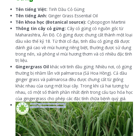
Tên tiếng Việt:
Tinh Dầu Cỏ Gừng
Tên tiếng Anh:
Ginger Grass Essential Oil
Tên khoa học (Botanical source):
Cybopogon Martinii
Thông tin cây cỏ gừng:
Cây cỏ gừng có nguồn gốc từ
Maharashtra, Ấn Độ. Cỏ gừng được chưng cất thành một loại
dầu vào thế kỷ 18. Từ thời cổ đại, tinh dầu cỏ gừng đã được
đánh giá cao về mùi hương riêng biệt, thường được sử dụng
trong nến, xà phòng vì mùi hương thơm và có nhiều đặc tính
trị liệu.
Gingergrass Oil
khác với tinh dầu gừng. Nhiều nơi, cỏ gừng
thường bị nhầm lẫn với palmarosa (Sả Hoa Hồng). Cả dầu
ginger grass và palmarosa đều được chưng cất từ giống
khác nhau của cung một loại cây. Trong khi cả hai tương tự
nhau, có một số thành phần nhất định trong cấu tạo hóa học
của gingergrass cho phép các đặc tính chữa bệnh quý giá.