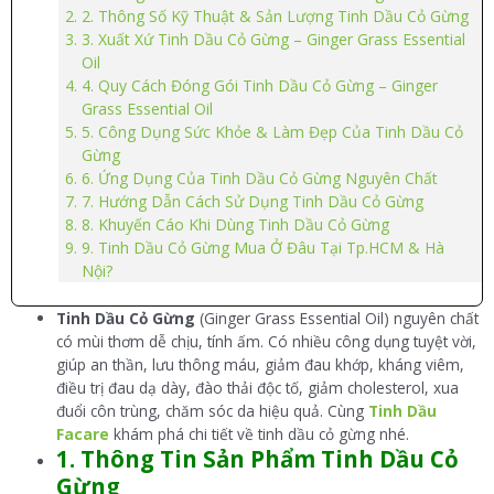
2. Thông Số Kỹ Thuật & Sản Lượng Tinh Dầu Cỏ Gừng
3. Xuất Xứ Tinh Dầu Cỏ Gừng – Ginger Grass Essential
Oil
4. Quy Cách Đóng Gói Tinh Dầu Cỏ Gừng – Ginger
Grass Essential Oil
5. Công Dụng Sức Khỏe & Làm Đẹp Của Tinh Dầu Cỏ
Gừng
6. Ứng Dụng Của Tinh Dầu Cỏ Gừng Nguyên Chất
7. Hướng Dẫn Cách Sử Dụng Tinh Dầu Cỏ Gừng
8. Khuyến Cáo Khi Dùng Tinh Dầu Cỏ Gừng
9. Tinh Dầu Cỏ Gừng Mua Ở Đâu Tại Tp.HCM & Hà
Nội?
Tinh Dầu Cỏ Gừng
(Ginger Grass Essential Oil) nguyên chất
có mùi thơm dễ chịu, tính ấm. Có nhiều công dụng tuyệt vời,
giúp an thần, lưu thông máu, giảm đau khớp, kháng viêm,
điều trị đau dạ dày, đào thải độc tố, giảm cholesterol, xua
đuổi côn trùng, chăm sóc da hiệu quả. Cùng
Tinh Dầu
Facare
khám phá chi tiết về tinh dầu cỏ gừng nhé.
1. Thông Tin Sản Phẩm Tinh Dầu
Cỏ
Gừng