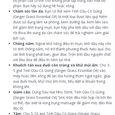
bộ phận của cơ thể chứ không phải tập trung vào một bộ
phận. Bạn hãy sử dụng hít hoặc xông.
Chăm sóc làn da:
Bạn có thể xem Tinh Dầu Cỏ Gừng
(Ginger Grass Essential Oil) là một loại dược liệu quý hiếm
được sử dụng làm xà phòng, kem dưỡng da, kem liền sẹo.
Để giảm tình trạng mụn, bạn hãy pha tinh dầu với dầu nền
rồi thoa lên vùng da cần chăm sóc để trải nghiệm cảm giác
tích cực.
Chống nấm:
Ngoài khả năng điều trị mụn, tinh dầu này còn
có tính chống nấm, nó trở thành phương thuốc hiệu quả cho
các tình trạng phát ban, giun đũa. Trộn tinh dầu nguyên chất
với dầu dừa để điều trị nấm tại nhà.
Khuếch tán xua đuổi côn trùng và khử mùi ẩm:
Cho 3-
5 giọt Tinh Dầu Cỏ Gừng (Ginger Grass Essential Oil) vào
máy hoặc đèn xông để lan tỏa hương thơm ngọt ngào, giúp
xua đuổi muỗi, khử mùi ẩm mốc, tiêu diệt vi khuẩn trong
không khí.
Giảm cân:
Dùng Dầu Hạt Nho 50ml, Tinh Dầu Cỏ Gừng
(Ginger Grass Essential Oil) 5ml, trộn đều hỗn hợp rồi bôi lên
cơ thể, đặc biệt là vùng bụng massage để giảm mỡ, đào thải
độc tố.
Tắm:
Cho 5-10 giọt Tinh Dầu Cỏ Gừng (Ginger Grass