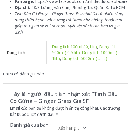
Fanpage:
https://www.facebook.com/tinhdauduoclieufacare
Địa chỉ:
28/8 Lương Văn Can, Phường 15, Quận 8, Tp.HCM.
Tinh Dầu Cỏ Gừng – Ginger Grass Essential Oil có nhiều công
dụng chữa bệnh. Với hương trà thơm nhẹ nhàng, thoải mái
giúp thư giãn sẽ là lựa chọn tuyệt vời dành cho bạn và gia
đình.
Dung tích 100ml ( 0,1lít )
,
Dung tích
Dung tích
500ml ( 0,5 lít )
,
Dung tích 1000ml (
1lít )
,
Dung tích 5000ml ( 5 lít )
Chưa có đánh giá nào.
Hãy là người đầu tiên nhận xét “Tinh Dầu
Cỏ Gừng – Ginger Grass Giá Sỉ”
Email của bạn sẽ không được hiển thị công khai.
Các trường
bắt buộc được đánh dấu
*
Đánh giá của bạn
*